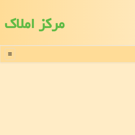
مركز املاك
منو