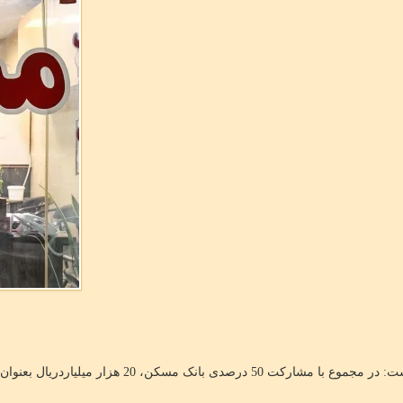
به گزارش مرکز املاک، رئیس هیأت عامل صندوق ملی مسک