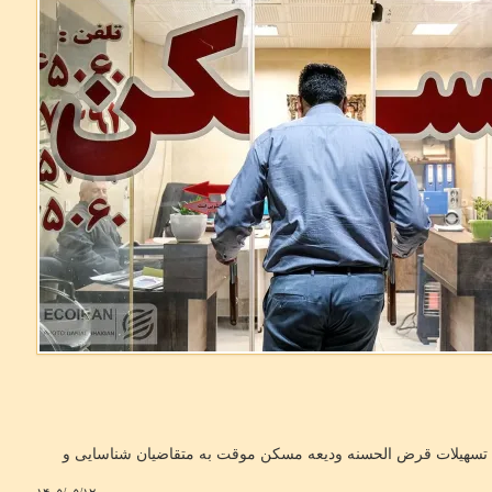
ن اظهار داشت: در مجموع با مشارکت 50 درصدی بانک مسکن، 20 هزار میلیاردریال بعنوان تسهیلات قرض الحسنه ودیعه مسکن موقت به متقاضیان شناسایی و