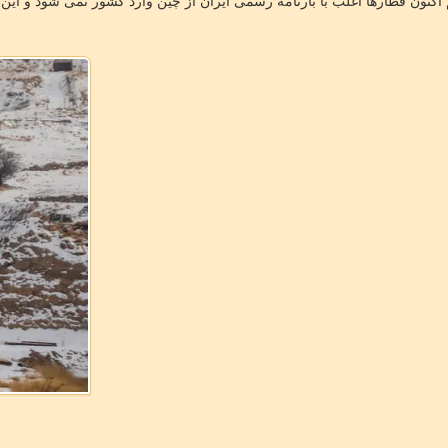
کل تجاری خارجی راه ‎آهن اظهار داشت: هم اکنون قطارها اغلب با بارنامه رسمی ایران از چین وارد 