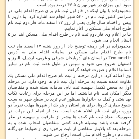
نمود. این میزان در شهر تهران ۴۶.۵ درصد بوده است.
محمودزاده با بیان اینكه در فاز اول ثبت نام برای طرح اقدام ملی، در
سراسر كشور ثبت نام در ۵۳۰ شهر انجام شد اشاره كرد: بنا داریم تا
پیش از اختتام سال جاری یعنی از روز ۱۷ اسفند ماه، فاز دوم ثبت نام
طرح اقدام ملی مسكن را آغاز نماییم.
بنا بر اعلام وی فاز دوم ثبت نام در طرح اقدام ملی مسكن ابتدا در ۵
استان انجام می شود.
محمودزاده در این زمینه توضیح داد: از روز شنبه ۱۷ اسفند ماه ثبت
نام طرح اقدام ملی مسكن در سامانه اقدام ملی به آدرس
Tem.mrud.ir در استان های آذربایجان شرقی و غربی، اردبیل، البرز و
اصفهان شروع می شود و سپس در طول هفته ثبت نام در سایر
استانها اعلام و صورت خواهد گرفت.
وی اضافه كرد: در این مرحله از ثبت نام طرح اقدام ملی مسكن یك
تفاوت عمده نسبت به مرحله اول ثبت نام ها وجود دارد. در مرحله
اول به محض تكمیل سهمیه ثبت نام، سامانه بسته شده و متقاضیان
دیگر امكان ثبت نام نداشتند. اما در این مرحله برای رعایت نكات
بهداشتی و كمك به خانوارها بمنظور عدم تردد در سطح شهر به سبب
شیوع بیماری كرونا، برای هر استان و هر یك از شهرها مهلت تقریباً دو
روزه برای ثبت نام اعلام شده است. بعد از اتمام این مهلت در
صورتیكه تعداد ثبت نام كننده ها بیشتر از ظرفیت و سهمیه در نظر
گرفته شده باشد بوسیله قرعه كشی متقاضیان انتخاب شده و به
مرحله بعد كه پالایش متقاضی از بابت برخورداری از ضوابط چهارگانه
ثبت نام در طرح اقدام ملی است ارجاع می شوند.