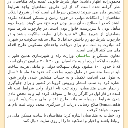
محمودزاده اظهار داشت: چهار شرط قانونی عمده برای متقاضیان در
نظر گرفته شده است كه از این طریق متقاضیان واجد شرایط
تشخیص داده می شوند؛ نخستین شرط آن است كه از شروع انقلاب
متقاضیان از امكانات دولتی در حوزه زمین و مسكن استفاده نكرده
باشند كه در اصطلاح به آن سبز بودن فرم «ج» می گویند. شرط دوم
متأهل بودن یا سرپرست خانوار بودن است. در چارچوب شرط سوم
متقاضیان از شروع سال ۸۴ نباید دارای سابقه مالكیت باشند و در
چارچوب شرط چهارم داشتن حداقل ۵ سال سابقه سكونت در شهری
كه مبادرت به ثبت نام برای دریافت واحدهای مسكونی طرح اقدام
ملی می كنند الزامی است.
معاون مسكن و
ساختمان
وزارت راه و شهرسازی همین طور با
اشاره به اینكه آورده اولیه متقاضیان بین ۳۰ تا ۴۰ میلیون تومان است
كه با حدود ۱۰۰ میلیون تومان تسهیلات دولتی و مابقی هزینه ساخت
باید توسط متقاضی در طول دوره ساخت كه حدود ۱۸ ماه تا ۲ سال
به طول می انجامد، تكمیل و به حساب مشخص شده، واریز شود،
اشاره كرد: به سبب انتشار ویروس كرونا در كشور و برای جلوگیری
از بیمار شدن متقاضیان، روند ثبت نام افراد واجد شرایط ثبت نام
كننده در فاز اول در كارگزاری ها را متوقف كرده ایم و به محض عادی
شدن شرایط بوسیله سامانه طرح اقدام ملی مسكن(به آدرس:
tem.mrud.ir)اطلاع رسانی درباب از سرگیری مجدد روند ثبت نام ها
صورت خواهد گرفت.
وی خطاب به متقاضیان اشاره كرد: متقاضیان با سایت مسكن ملی در
ارتباط باشند و اخبار و اطلاعیه ها را از روی سایت دنبال كنند.