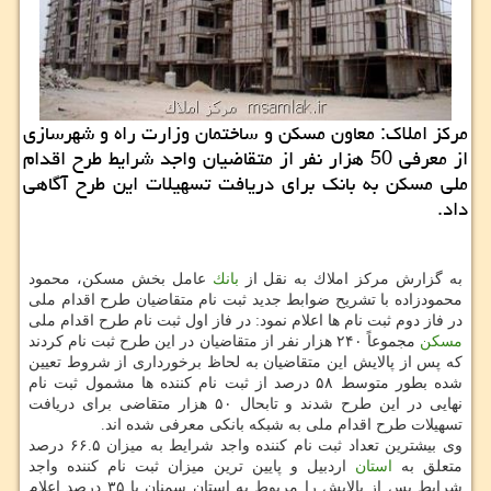
مركز املاك: معاون مسكن و ساختمان وزارت راه و شهرسازی
از معرفی 50 هزار نفر از متقاضیان واجد شرایط طرح اقدام
ملی مسكن به بانك برای دریافت تسهیلات این طرح آگاهی
داد.
به گزارش مركز املاك به نقل از
بانك
عامل بخش مسكن، محمود
محمودزاده با تشریح ضوابط جدید ثبت نام متقاضیان طرح اقدام ملی
در فاز دوم ثبت نام ها اعلام نمود: در فاز اول ثبت نام طرح اقدام ملی
مسكن
مجموعاً ۲۴۰ هزار نفر از متقاضیان در این طرح ثبت نام كردند
كه پس از پالایش این متقاضیان به لحاظ برخورداری از شروط تعیین
شده بطور متوسط ۵۸ درصد از ثبت نام كننده ها مشمول ثبت نام
نهایی در این طرح شدند و تابحال ۵۰ هزار متقاضی برای دریافت
تسهیلات طرح اقدام ملی به شبكه بانكی معرفی شده اند.
وی بیشترین تعداد ثبت نام كننده واجد شرایط به میزان ۶۶.۵ درصد
متعلق به
استان
اردبیل و پایین ترین میزان ثبت نام كننده واجد
شرایط پس از پالایش را مربوط به استان سمنان با ۳۵ درصد اعلام