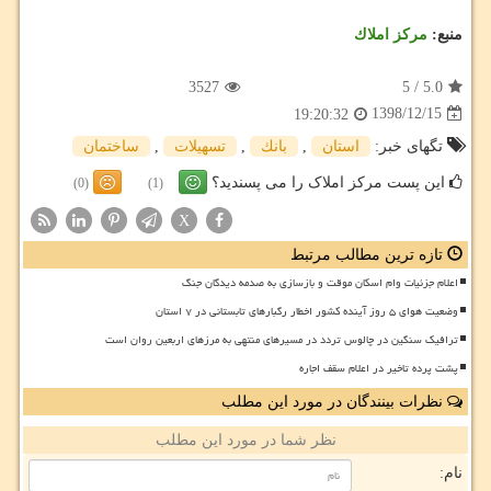
منبع:
مركز املاك
3527
5
/
5.0
1398/12/15
19:20:32
تگهای خبر:
استان
,
بانك
,
تسهیلات
,
ساختمان
این پست مرکز املاک را می پسندید؟
(0)
(1)
X
تازه ترین مطالب مرتبط
اعلام جزئیات وام اسکان موقت و بازسازی به صدمه دیدگان جنگ
وضعیت هوای ۵ روز آینده کشور اخطار رگبارهای تابستانی در ۷ استان
ترافیک سنگین در چالوس تردد در مسیرهای منتهی به مرزهای اربعین روان است
پشت پرده تاخیر در اعلام سقف اجاره
نظرات بینندگان در مورد این مطلب
نظر شما در مورد این مطلب
نام: