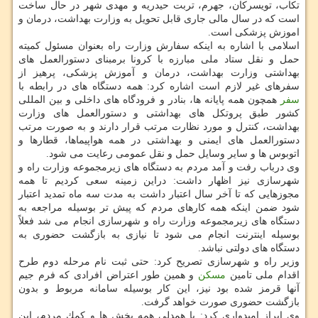
تكاب، تویسركان، جهرم، تربت حیدریه و مهدی شهر در حال ساخت
است كه در سال مالی جاری قابل تحویل به وزارت بهداشت، درمان و
اموزش پزشكی است.
اسلامی با اشاره به اینكه سفارش وزارت راه بعنوان مسئول كمیته
حمل و نقل ستاد ملی مبارزه با كرونا برمبنای دستورالعمل های
بهداشتی وزارت بهداشت، درمان و آموزش پزشكی، پرهیز از
سفرهای غیر لازم است اشاره كرد: همه دستگاه های در رابطه با
سفر
همچون همه پایانه ها، بنادر و فرودگاه های داخلی و بین المللی
كشور طبق پروتكل های بهداشتی و دستورالعمل های وزارت
بهداشت، كنترل و مورد نظارت مرتب قرار دارند و به صورت مرتب
دستورالعمل های ایمنی و بهداشتی در همه هواپیماها، قطارها و
اتوبوس ها و سایر وسایل حمل و نقل عمومی رعایت می شود.
وی درباب رفت و آمد مردم به دستگاه های زیرمجموعه وزارت راه و
شهرسازی نیز اظهار داشت: دراین زمینه سعی كردیم تا همه
مجوزهایی كه تا آخر سال اعتبار داشت به مدت سه ماه تمدید اعتبار
شود ضمن اینكه همه كارهای مردم كه پیش تر بوسیله مراجعه به
دستگاه های زیرمجموعه وزارت راه و شهرسازی انجام می شد فعلاً
بوسیله اینترنت انجام می شود تا نیازی به بازگشت حضوری به
دستگاه های دولتی نباشد.
وزیر راه و شهرسازی تصریح كرد: حتی ثبت نام مرحله دوم طرح
اقدام ملی تامین
مسكن
و همین طور اعتراض افرادی كه فرم جیم
آنها قرمز شده بود نیز، این كار بوسیله سامانه مربوط و بدون
بازگشت حضوری صورت خواهد گرفت.
وی ابراز امیدواری كرد: با همدلی همه بخش ها و كمك مردم، این