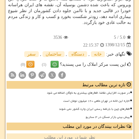
ویروس كه باعث شده دشمن بوسیله آن، نقشه های ایران هراسانه
خودرا در قالبی جدید و با ناامن جلوه دادن كشورمان از نظر شیوع
بیماری ادامه دهد، زودتر شكست بخورد و كسب و كار و زندگی مردم
به حالت عادی خود بازگردد.
3536
5
/
5.0
1398/12/15
22:15:37
تگهای خبر:
خانه
,
دستگاه
,
ساختمان
,
سفر
این پست مرکز املاک را می پسندید؟
(0)
(1)
X
تازه ترین مطالب مرتبط
در صورت افزایش تقاضا، قطارهای بیشتری به ناوگان اضافه می شود
اجاره این خانه در تهران ماهی ۱۲۰ میلیون تومان است
قطارهای چین با بارنامه رسمی ایران وارد کشور نمی شوند
پیش بینی بازار مسکن در ۳ سناریو
نظرات بینندگان در مورد این مطلب
نظر شما در مورد این مطلب