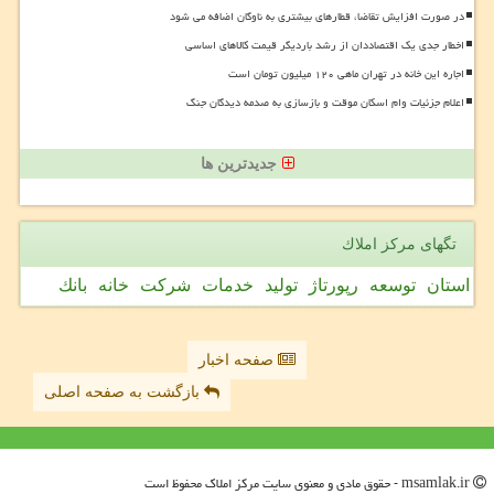
در صورت افزایش تقاضا، قطارهای بیشتری به ناوگان اضافه می شود
اخطار جدی یک اقتصاددان از رشد باردیگر قیمت کالاهای اساسی
اجاره این خانه در تهران ماهی ۱۲۰ میلیون تومان است
اعلام جزئیات وام اسکان موقت و بازسازی به صدمه دیدگان جنگ
جدیدترین ها
تگهای مركز املاك
استان
توسعه
رپورتاژ
تولید
خدمات
شركت
خانه
بانك
صفحه اخبار
بازگشت به صفحه اصلی
msamlak.ir - حقوق مادی و معنوی سایت مركز املاك محفوظ است