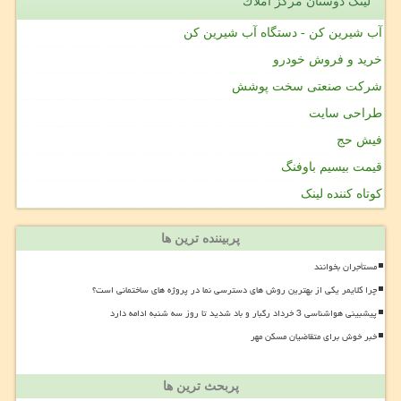
لینک دوستان مركز املاك
آب شیرین کن - دستگاه آب شیرین کن
خرید و فروش خودرو
شرکت صنعتی سخت پوشش
طراحی سایت
فیش حج
قیمت بیسیم باوفنگ
کوتاه کننده لینک
پربیننده ترین ها
مستأجران بخوانند
چرا کلایمر یکی از بهترین روش های دسترسی نما در پروژه های ساختمانی است؟
پیشبینی هواشناسی 3 خرداد رگبار و باد شدید تا روز سه شنبه ادامه دارد
خبر خوش برای متقاضیان مسکن مهر
پربحث ترین ها