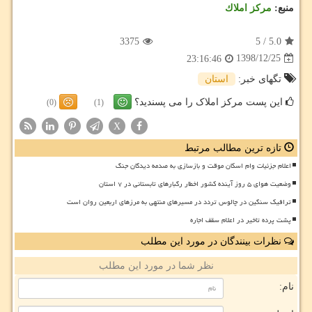
منبع:
مركز املاك
3375
5
/
5.0
1398/12/25
23:16:46
تگهای خبر:
استان
این پست مرکز املاک را می پسندید؟
(0)
(1)
X
تازه ترین مطالب مرتبط
اعلام جزئیات وام اسکان موقت و بازسازی به صدمه دیدگان جنگ
وضعیت هوای ۵ روز آینده کشور اخطار رگبارهای تابستانی در ۷ استان
ترافیک سنگین در چالوس تردد در مسیرهای منتهی به مرزهای اربعین روان است
پشت پرده تاخیر در اعلام سقف اجاره
نظرات بینندگان در مورد این مطلب
نظر شما در مورد این مطلب
نام: