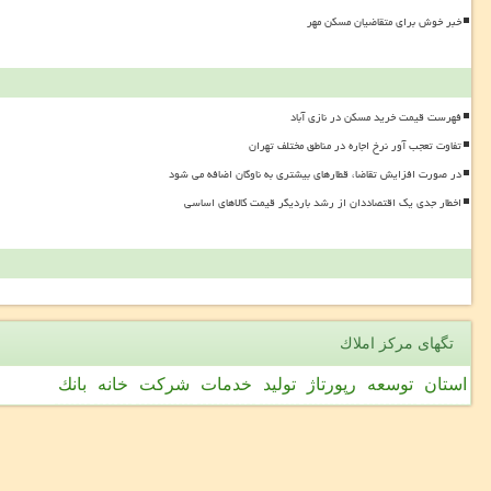
خبر خوش برای متقاضیان مسکن مهر
فهرست قیمت خرید مسکن در نازی آباد
تفاوت تعجب آور نرخ اجاره در مناطق مختلف تهران
در صورت افزایش تقاضا، قطارهای بیشتری به ناوگان اضافه می شود
اخطار جدی یک اقتصاددان از رشد باردیگر قیمت کالاهای اساسی
تگهای مركز املاك
استان
توسعه
رپورتاژ
تولید
خدمات
شركت
خانه
بانك