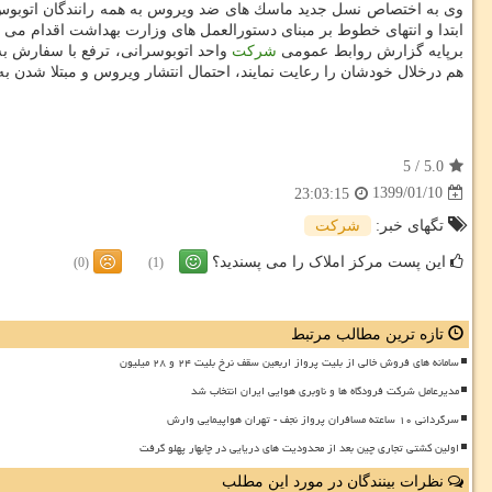
وی به اختصاص نسل جدید ماسك های ضد ویروس به همه رانندگان اتوبوس و 
ابتدا و انتهای خطوط بر مبنای دستورالعمل های وزارت بهداشت اقدام می ن
برپایه گزارش روابط عمومی
شركت
واحد اتوبوسرانی، ترفع با سفارش به
هم درخلال خودشان را رعایت نمایند، احتمال انتشار ویروس و مبتلا شدن به 
5
/
5.0
1399/01/10
23:03:15
تگهای خبر:
شركت
این پست مرکز املاک را می پسندید؟
(0)
(1)
تازه ترین مطالب مرتبط
سامانه های فروش خالی از بلیت پرواز اربعین سقف نرخ بلیت ۲۴ و ۲۸ میلیون
مدیرعامل شرکت فرودگاه ها و ناوبری هوایی ایران انتخاب شد
سرگردانی ۱۰ ساعته مسافران پرواز نجف - تهران هواپیمایی وارش
اولین کشتی تجاری چین بعد از محدودیت های دریایی در چابهار پهلو گرفت
نظرات بینندگان در مورد این مطلب