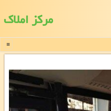
مركز املاك
منو