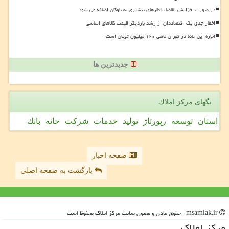
در صورت افزایش تقاضا، قطارهای بیشتری به ناوگان اضافه می شود
اخطار جدی یک اقتصاددان از رشد باردیگر قیمت کالاهای اساسی
اجاره این خانه در تهران ماهی ۱۲۰ میلیون تومان است
جدیدترین ها
تگهای مركز املاك
استان
توسعه
رپورتاژ
تولید
خدمات
شركت
خانه
بانك
صفحه اخبار
بازگشت به صفحه اصلی
msamlak.ir - حقوق مادی و معنوی سایت مركز املاك محفوظ است
مركز املاك