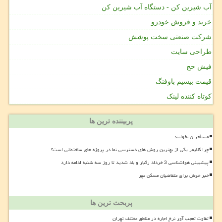
آب شیرین کن - دستگاه آب شیرین کن
خرید و فروش خودرو
شرکت صنعتی سخت پوشش
طراحی سایت
فیش حج
قیمت بیسیم باوفنگ
کوتاه کننده لینک
پربیننده ترین ها
مستأجران بخوانند
چرا کلایمر یکی از بهترین روش های دسترسی نما در پروژه های ساختمانی است؟
پیشبینی هواشناسی 3 خرداد رگبار و باد شدید تا روز سه شنبه ادامه دارد
خبر خوش برای متقاضیان مسکن مهر
پربحث ترین ها
تفاوت تعجب آور نرخ اجاره در مناطق مختلف تهران