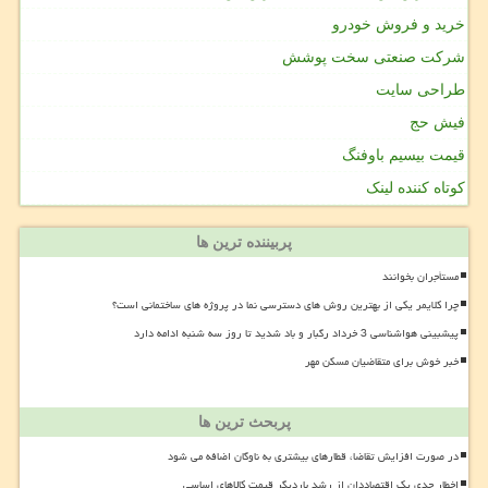
خرید و فروش خودرو
شرکت صنعتی سخت پوشش
طراحی سایت
فیش حج
قیمت بیسیم باوفنگ
کوتاه کننده لینک
پربیننده ترین ها
مستأجران بخوانند
چرا کلایمر یکی از بهترین روش های دسترسی نما در پروژه های ساختمانی است؟
پیشبینی هواشناسی 3 خرداد رگبار و باد شدید تا روز سه شنبه ادامه دارد
خبر خوش برای متقاضیان مسکن مهر
پربحث ترین ها
در صورت افزایش تقاضا، قطارهای بیشتری به ناوگان اضافه می شود
اخطار جدی یک اقتصاددان از رشد باردیگر قیمت کالاهای اساسی