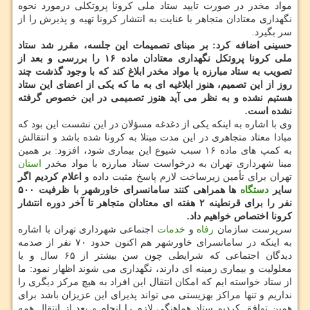
مواد مخدر در صورت تایید ستاد ملی كرونا پروتكلی درمورد نحوه
نگهداری معتادان متجاهر با عنایت به انتشار كرونا تهیه و پذیرش را از
سر بگیرد.
حسینی اضافه كرد: بر مبنای تصمیمات این جلسه، مقرر شد ستاد
ملی كرونا پروتكل نگهداری معتادان ماده ۱۶ را بررسی و بعد از
تصویب به ستاد مبارزه با مواد مخدر ابلاغ كند كه با وجود گذشت چند
روز از این تصمیم، هنوز ابلاغیه ای به ما كه یكی از اعضای این ستاد
هستیم نشده و به نظر می آید هنوز تصمیمی در این خصوص گرفته
نشده است.
وی با اشاره به اینكه یكی از دغدغه مسؤلان در این نشست این بود كه
مبادا معتاد متجاهری در این مدت مبتلا به كرونا شده باشد و انتقالش
به كمپ های ماده ۱۶ سبب شیوع این بیماری شود، افزود: بر همین
مبنا شهرداری تهران به درخواست ستاد مبارزه با مواد مخدر
استان
تهران برای تأمین زیرساخت لازم پاسخ مثبت داده و
اعلام كردیم اگر
سایر
دستگاه
ها همراهی كنند سامانسرای خاورشهر با ظرفیت ۵۰۰
نفر را برای قرنطینه ۲ هفته ای معتادان متجاهر تا آخر دوره انتشار
كرونا اختصاص خواهیم داد.
سرپرست سازمان
رفاه
و
خدمات
اجتماعی شهرداری تهران با اشاره
به اینكه در سامانسرای خاورشهر هم اكنون حدود ۷۰ نفر از صدمه
دیدگان اجتماعی كه شرایطی چون سن بیشتر از ۶۵ سال و یا
معلولیت و بیماری زمینه ای دارند، نگهداری می شوند اظهار نمود: ما
از ستاد خواسته ایم كه امكان انتقال این افراد به هیچ مركز دیگری را
نداریم و تنها مراكز بهزیستی می تواند پذیرای این عزیزان باشد برای
همین توافق كردیم ستاد هماهنگی لازم را انجام و بعد از انتقال همه