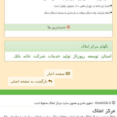
اجاره این خانه در تهران ماهی ۱۲۰ میلیون تومان است
اعلام جزئیات وام اسکان موقت و بازسازی به صدمه دیدگان جنگ
جدیدترین ها
تگهای مركز املاك
استان
توسعه
رپورتاژ
تولید
خدمات
شركت
خانه
بانك
صفحه اخبار
بازگشت به صفحه اصلی
msamlak.ir - حقوق مادی و معنوی سایت مركز املاك محفوظ است
مركز املاك
املاک و زمین - مرکز املاک، همراه شما در معاملات ملکی، بهترین انتخاب برای خرید و فروش ملک