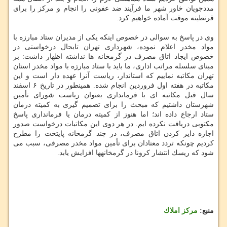
مددجویان خاور شهر ما فرآیند ضد عفونی را انجام و مركز را برای
قرنطینه موقت آماده خواهیم كرد.
وی در پاسخ به سوالی در خصوص اینكه یكی از مدیران ستاد مبارزه با
مواد مخدر اعلام نموده، شهرداری تهران تابحال درخواستی در
خصوص ایجاد اتاق مصرف در گرمخانه ها نداشته اظهار داشت: بر
مبنای سلسله مراتب اداری، ما باید با ستاد مبارزه با مواد مخدر استان
تهران مكاتبه نماییم كه استاندار، ریاست آنرا عهده دار است و این
مكاتبه در هفته اول فروردین انجام شده. همینطور در تاریخ ۶ اسفند
سال قبل مكاتبه ای با فرمانداری بعنوان ریاست شورای تأمین
شهرستان داشتیم كه مبحث را برای تصمیم گیری به كمیته درمان
ستاد ارجاع داده اند؛ اما هنوز از كمیته درمان یا فرمانداری پاسخ
مكتوبی دریافت نكرده ایم. در هر دوی این مكاتبات درخواست صدور
اجازه دایر كردن اتاق مصرف، در چند گرمخانه پایتخت را مطرح
كردیم چونكه تردد معتادان برای تأمین مواد مخدر مصرفی، سبب می
شود كه ریسك انتشار كرونا در گرمخانهها افزایش یابد.
منبع:
مركز املاك