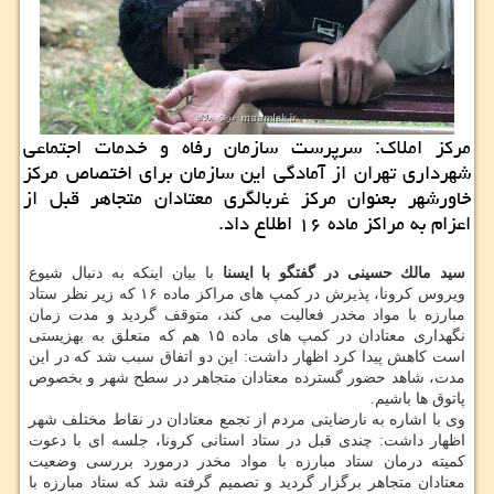
مركز املاك: سرپرست سازمان رفاه و خدمات اجتماعی
شهرداری تهران از آمادگی این سازمان برای اختصاص مركز
خاورشهر بعنوان مركز غربالگری معتادان متجاهر قبل از
اعزام به مراكز ماده ۱۶ اطلاع داد.
سید مالك حسینی در گفتگو با ایسنا
با بیان اینكه به دنبال شیوع
ویروس كرونا، پذیرش در كمپ های مراكز ماده ۱۶ كه زیر نظر ستاد
مبارزه با مواد مخدر فعالیت می كند، متوقف گردید و مدت زمان
نگهداری معتادان در كمپ های ماده ۱۵ هم كه متعلق به بهزیستی
است كاهش پیدا كرد اظهار داشت: این دو اتفاق سبب شد كه در این
مدت، شاهد حضور گسترده معتادان متجاهر در سطح شهر و بخصوص
پاتوق ها باشیم.
وی با اشاره به نارضایتی مردم از تجمع معتادان در نقاط مختلف شهر
اظهار داشت: چندی قبل در ستاد استانی كرونا، جلسه ای با دعوت
كمیته درمان ستاد مبارزه با مواد مخدر درمورد بررسی وضعیت
معتادان متجاهر برگزار گردید و تصمیم گرفته شد كه ستاد مبارزه با