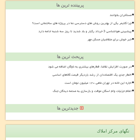
پربیننده ترین ها
مستأجران بخوانند
چرا کلایمر یکی از بهترین روش های دسترسی نما در پروژه های ساختمانی است؟
پیشبینی هواشناسی 3 خرداد رگبار و باد شدید تا روز سه شنبه ادامه دارد
خبر خوش برای متقاضیان مسکن مهر
پربحث ترین ها
در صورت افزایش تقاضا، قطارهای بیشتری به ناوگان اضافه می شود
اخطار جدی یک اقتصاددان از رشد باردیگر قیمت کالاهای اساسی
اجاره این خانه در تهران ماهی ۱۲۰ میلیون تومان است
اعلام جزئیات وام اسکان موقت و بازسازی به صدمه دیدگان جنگ
جدیدترین ها
تگهای مركز املاك