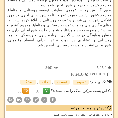
ریاست شورا را عهده دار بوده و معاون توسعه روستایی و مناطق
محروم كشور بعنوان دبیر شورا تعیین شده است.
طبق گزارش روابط عمومی معاونت توسعه روستایی و مناطق
محروم كشور، رئیس جمهور تصویب نامه شورایعالی اداری در مورد
تشكیل شورایعالی عشایر و توسعه روستایی را ابلاغ كرده است. بر
مبنای پیگیری های معاونت توسعه روستایی و مناطق محروم كشور و
به استناد مصوبه یكصد و هشتاد و پنجمین جلسه شورایعالی اداری به
منظور هماهنگی در سیاستگذاری، برنامه ریزی و رسیدگی به امور
روستایی و عشایری در جهت تحقق اهداف اقتصاد مقاومتی،
شورایعالی عشایر و توسعه روستایی تأسیس شد.
3462
5
/
5.0
1399/01/30
16:24:35
تگهای خبر:
تاسیس
,
توسعه
,
خانه
,
دستگاه
این پست مرکز املاک را می پسندید؟
(0)
(1)
X
تازه ترین مطالب مرتبط
اجاره این خانه در تهران ماهی ۱۲۰ میلیون تومان است