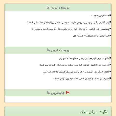
پربیننده ترین ها
مستأجران بخوانند
چرا کلایمر یکی از بهترین روش های دسترسی نما در پروژه های ساختمانی است؟
پیشبینی هواشناسی 3 خرداد رگبار و باد شدید تا روز سه شنبه ادامه دارد
خبر خوش برای متقاضیان مسکن مهر
پربحث ترین ها
تفاوت تعجب آور نرخ اجاره در مناطق مختلف تهران
در صورت افزایش تقاضا، قطارهای بیشتری به ناوگان اضافه می شود
اخطار جدی یک اقتصاددان از رشد باردیگر قیمت کالاهای اساسی
اجاره این خانه در تهران ماهی ۱۲۰ میلیون تومان است
جدیدترین ها
تگهای مركز املاك