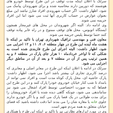
سرلک با اعلان اینکه مدت توقف در این طرح توسط خودرو های
هوشمند که دوربین دارند محاسبه شده و برای شهروندان پیامک می
شود، اظهار داشت: اگر حساب شهروندی افراد شارژ نباشد این مبلغ
بعنوان عوارض در حساب کاربری آنها ثبت می شود اما این افراد
جریمه نمی شوند.
وی ادامه داد: البته اگر شهروندان در محل های غیرمجاز همچون
ایستگاه اتوبوس، محل های توقف ممنوع و در راه عابر پیاده توقف
کنند حتما توسط پلیس جریمه می شوند.
معاون فنی و مهندسی ترافیک شهرداری تهران با تاکید بر اینکه تا
هشت ماه آینده این طرح در چهار منطقه ۶، ۷، ۱۱ و ۱۲ اجرایی می
شود، اظهار داشت: البته اجرای این طرح فازبندی شده است به
شکلی که تا اواخر خردادماه ۱۰ هزار جای پارک در منطقه ۶ و به
همین ترتیب پس از آن در منطقه ۷ و بعد از آن در مناطق دیگر
اجرایی می شود.
سرلک در ادامه با اعلان اینکه این طرح در معابر اصلی و معابری که
درصد کاربری تجاری آن بیشتر باشد اجرا می شود، اظهار داشت:
پارک حاشیه ای، محل پارک کوتاه مدت است و افراد نمی توانند از
بامداد تا شب کنار خیابان خودروی خودرا پارک کنند و در این طرح این
فضاها که به صورت اختصاصی توسط افراد اشغال می شود نیز
ساماندهی می شود، چونکه گاهی دیده شده یا افراد خودرویشان را
برای مدت طولانی در یک فضا پارک می کنند و یا اگر خودرو ندارند
جلوی
خانه
یا مغازه شان را می بندند اما دقت داشته باشید که فضای
خیابان متعلق به همه مردم شهر است.
وی در مورد ابزارهای نظارتی نیز با تاکید بر اینکه این طرح با همکاری