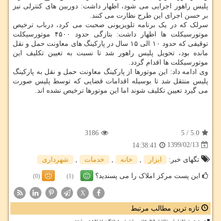
پلیس راهور اجرایی می شود، اظهار داشت: دوربین های کنترلی نیز
بر حسن اجرای این طرح نظارت می کنند.
سرلک که در یک برنامه تلویزیونی صحبت می کرد، درباب ترخیص
موتورسیکلت ها اظهار داشت: بتازگی حدود ۴۵۰۰ موتورسیکلت
توقیفی که حدود ۱۰ الی ۱۵ سال در پارکینگ های معاونت حمل و نقل
مانده بود، تحویل پلیس راهور شد تا نسبت به تعیین تکلیف این
موتورسیکلت ها اقدام گردد.
وی ادامه داد: این موتورها از پارکینگ معاونت حمل و نقل به پارکینگ
پلیس منتقل شد تا بوسیله اقدامات قضایی که توسط پلیس صورت
می گیرد تعیین تکلیف شوند اما این موتورها ترخیص نشده اند.
3186
5
/
5.0
1399/02/13
14:38:41
تگهای خبر:
ابزار
,
خانه
,
خدمات
,
شهرداری
این پست مرکز املاک را می پسندید؟
(0)
(1)
X
تازه ترین مطالب مرتبط