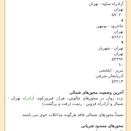
آزادراه ساوه - تهران
تهران
۵۷۰۲۰
۸
جاجرود - بومهن
تهران
۵۶۲۶۱
۹
تهران - شهریار
تهران
۵۴۴۹۲
۱۰
تبریز - ایلخچی
آذربایجان شرقی
۵۳۲۱۴
آخرین وضعیت محورهای شمالی
تردد روان در محورهای چالوس، هراز، فیروزکوه،
آزادراه
تهران -
شمال و آزادراه قزوین - رشت (رفت و برگشت)
ضمناً محورهای شمالی فاقد هرگونه مداخلات جوی می باشند.
محورهای مسدود شریانی