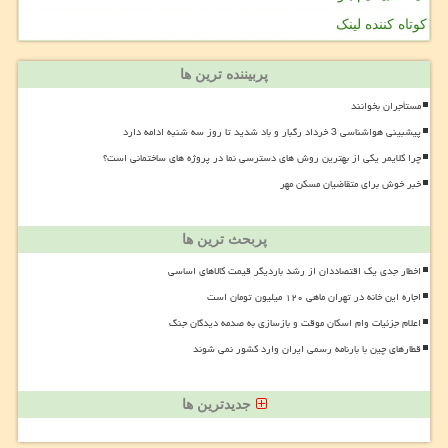
کوتاه کننده لینک
پربیننده ترین ها
مستأجران بخوانند
پیشبینی هواشناسی 3 خرداد رگبار و باد شدید تا روز سه شنبه ادامه دارد
چرا کلایمر یکی از بهترین روش های دسترسی نما در پروژه های ساختمانی است؟
خبر خوش برای متقاضیان مسکن مهر
پربحث ترین ها
اخطار جدی یک اقتصاددان از رشد باردیگر قیمت کالاهای اساسی
اجاره این خانه در تهران ماهی ۱۲۰ میلیون تومان است
اعلام جزئیات وام اسکان موقت و بازسازی به صدمه دیدگان جنگ
قطارهای چین با بارنامه رسمی ایران وارد کشور نمی شوند
جدیدترین ها