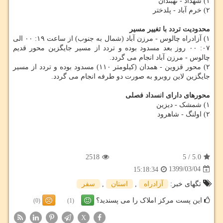
۱) شهداد - نهبندان
۲) خرم آباد - پلدختر
محدودیت تردد با تغییر مسیر
۱) آزادراه چالوس - مرزن آباد (شمال به جنوب) از ساعت ۱۹: ۰۰ الی
۰۷: ۰۰ روز بعد مسدود بوده و تردد از مسیر جایگزین محور قدیم
چالوس - مرزن آباد انجام می گردد.
۲) محور قزوین - همدان (کیلومتر ۱۱۰) مسدود بوده و تردد از مسیر
جایگزین لاین روبرو به صورت دو طرفه انجام می گردد.
محورهای دارای انسداد فصلی
۱) شمشک - دیزین
۲) اولنگ - شاهرود
2518
5
/
5.0
1399/03/04
15:18:34
تگهای خبر:
آزادراه
,
استان
,
سفر
این پست مرکز املاک را می پسندید؟
(0)
(1)
X