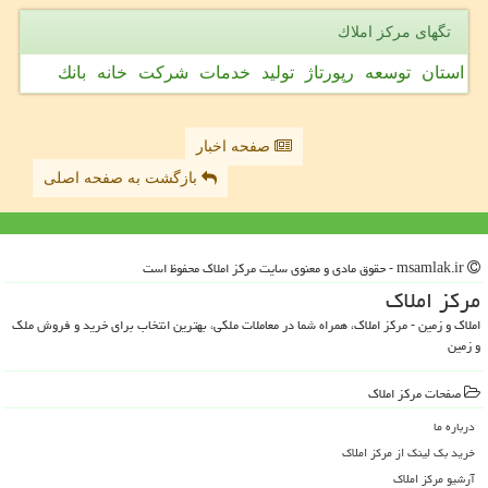
تگهای مركز املاك
استان
توسعه
رپورتاژ
تولید
خدمات
شركت
خانه
بانك
صفحه اخبار
بازگشت به صفحه اصلی
msamlak.ir - حقوق مادی و معنوی سایت مركز املاك محفوظ است
مركز املاك
املاک و زمین - مرکز املاک، همراه شما در معاملات ملکی، بهترین انتخاب برای خرید و فروش ملک
و زمین
صفحات مركز املاك
درباره ما
خرید بک لینک از مركز املاك
آرشیو مركز املاك