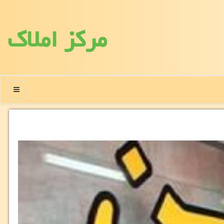
مركز املاك
منو