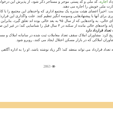
داد
اجاره
، کد ملی و کد پستی موجر و مستأجر ذکر شود، از پذیرش این درخوا
کارت ملی خویش را اجاره می دهند.
شت: اخیراً اعضای هیئت مدیره یک مجتمع اداری که واحدهای این مجتمع را با کا
 برای آنها با پیشنهادهایی وسوسه انگیز تنظیم کنند. علت واگذاری این قراردادها
البته به نظر می آید با عنایت به این که مقرر است قانون مالیات بر خانه های خال
غیر این صورت، ترفند اخیر مالکان این واحدها، می تواند کارساز باشد.
عداد قرارداد دارد
 کرد: مشاوران املاک سقف تعداد معاملات ثبت شده در سامانه املاک و مستغ
شاوران املاکی که در بازار مسکن اختلال ایجاد می کنند، روبرو شود.
قرارداد می تواند منعقد کند؛ اگر زیاد نوشته باشد، او را به اداره آگاهی م
2863