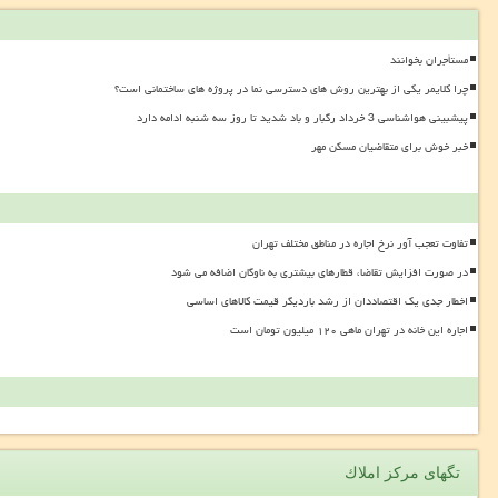
مستأجران بخوانند
چرا کلایمر یکی از بهترین روش های دسترسی نما در پروژه های ساختمانی است؟
پیشبینی هواشناسی 3 خرداد رگبار و باد شدید تا روز سه شنبه ادامه دارد
خبر خوش برای متقاضیان مسکن مهر
تفاوت تعجب آور نرخ اجاره در مناطق مختلف تهران
در صورت افزایش تقاضا، قطارهای بیشتری به ناوگان اضافه می شود
اخطار جدی یک اقتصاددان از رشد باردیگر قیمت کالاهای اساسی
اجاره این خانه در تهران ماهی ۱۲۰ میلیون تومان است
تگهای مركز املاك