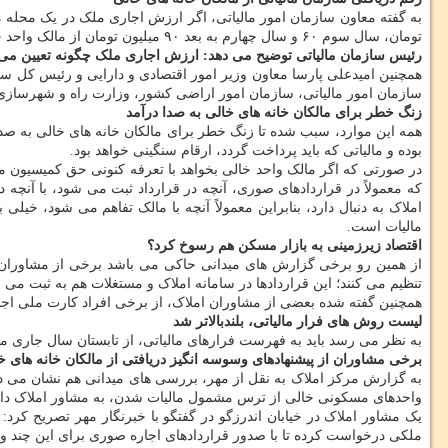
تومان، سال سوم ۶۰ و سال چهارم به بعد ۹۰ میلیون تومان از مالک واحد خالی، مالیات دریافت می شود.
رئیس سازمان مالیاتی توضیح می دهد: ارزش اجاری ملک چگونه تعیین می
سازمان امور مالیاتی، سازمان امور اراضی کشور، وزارت راه و شهرساز
زنگ خطر برای مالکان خانه های خالی به صدا درآمد
بوده و مالیاتی که باید پرداخت گردد، ارقام سنگینی خواهد بود.
که معمولاً در قراردادهای صوری، آنچه در قرارداد ثبت می شود، با آنچه
املاک به دنبال دارد، بنابراین معمولاً آنچه با مالک تفاهم می شود، خی
مالیات است.
اقتصاد زیرزمینی به بازار مسکن هم رسوخ کرد؟
تنظیم می کنند؛ این قراردادها در سامانه املاک و مستغلات هم به ثبت می 
همچنین گفته شده بعضی از مشاوران املاک، از برخی افراد کارت ملی اجار
لیست روش های فرار مالیاتی، بلندبالاتر شد
به نظر می رسد باید به فهرست فرارهای مالیاتی، از تابستان سال جاری مدل
برخی مشاوران از پیشنهادهای وسوسه انگیز دریافتی از مالکان خانه های خ
به گزارش مرکز املاک به نقل از مهر، بررسی های میدانی هم نشان می دهد، 
واحدهای مسکونی خالی از ترس مشمول مالیات شدن، به مشاور املاک داده
یک مشاور املاک در خیابان اندرزگو در گفتگو با خبرنگار مهر تصریح کر
ملکی درخواست کرده تا با صدور قراردادهای اجاره صوری برای این چند واحد