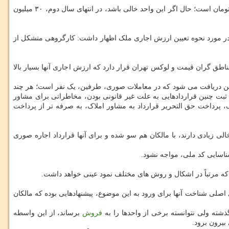
به گفته معاون سازمان امور مالیاتی، اگر ارزش اجاری ملک در یک محله مثلاً ماهیانه ۵ میلیون تومان تعیین شود، درآمد موجر در انتهای سال ۶۰ میلیون تومان است؛ حال اگر این واحد خالی باشد، در انتهای سال دوم، ۳۰ میلیون
مور مالیاتی هم شنبه شب ۲۵ خرداد در برنامه نگاه یک شبکه یک سیما در مورد نحوه تعیین ارزش اجاری ملک اظهار داشت: کارگروهی متشکل از
د؛ خصوصاً که بخش زیادی از ۵۰۰ هزار واحد خالی از سکنه پایتخت، در مناطق گران قیمت و لوکس تهران قرار دارد که ارزش اجاری آنها بسیار بالا
ن مشاوران املاک، قرارداد صوری امضا کند، ۲۵ درصد رقم اجاره ماهیانه از طرفین دریافت می شود که در معاملات صوری، طرفین، یک نفر است؛ هر چند
 ثبت چنین قراردادهایی به علت غیر قانونی بودن، مخاطراتی برای مشاور
لک، پرداخت حق التحریر قرارداد به مشاور املاک، به صرفه تر از پرداخت
 حاکی می باشد برخی از مشاوران املاک تهران در بعضی مناطق شمالی پایتخت و هم منطقه ۲۲ که واحدهای خالی زیادی دارند، با مالکان هم سو شده و برای آنها قرارداد اجاره صوری
ناسایی کد ملی، مواجه نشود.
د که مرتباً در اشکال و روش های مختلف نمود عینی خواهد داشت.
 اصلی شناخت آنها برای ورود به این موضوع، پیشنهادهایی بوده که مالکان
ذشته ولی نتوانسته برخی از واحدها را به
فروش
برساند، از این واسطه
بیرون برود.