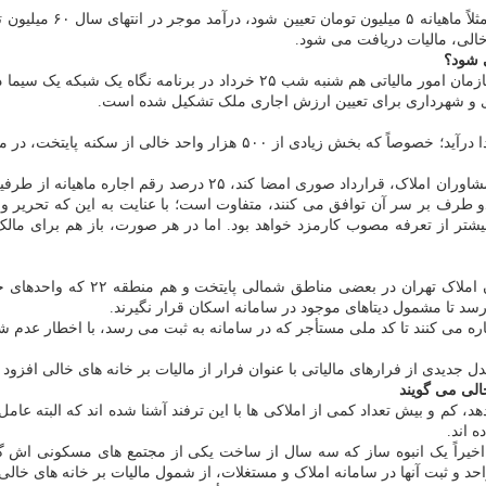
 شود؟
همچنین امیدعلی پارسا معاون وزیر امور اقتصادی و دارایی و رئیس کل سازمان ا
ی و شهرداری برای تعیین ارزش اجاری ملک تشکیل شده است.
همه این موارد، سبب شده تا زنگ خطر برای مالکان خانه های خالی به صدا درآی
در صورتی که اگر مالک واحد خالی بخواهد با تعرفه کنونی حق کمیسیو
 دو طرف بر سر آن توافق می کنند، متفاوت است؛ با عنایت به این که تحریر و
لی بیشتر از تعرفه مصوب کارمزد خواهد بود. اما در هر صورت، باز هم برای ما
از همین رو برخی گزارش های میدانی
رسد تا مشمول دیتاهای موجود در سامانه اسکان قرار نگیرند.
ه می کنند تا کد ملی مستأجر که در سامانه به ثبت می رسد، با اخطار عدم ش
 جدیدی از فرارهای مالیاتی با عنوان فرار از مالیات بر خانه های خالی افزو
الی می گویند
کم و بیش تعداد کمی از املاکی ها با این ترفند آشنا شده اند که البته عامل
 اند.
د: اخیراً یک انبوه ساز که سه سال از ساخت یکی از مجتمع های مسکونی اش گ
 و ثبت آنها در سامانه املاک و مستغلات، از شمول مالیات بر خانه های خالی 