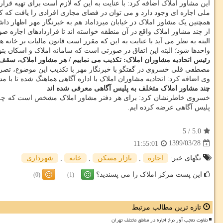
این مشاور املاک اضافه کرد: با عنایت به این که لازم است برای تهیه قرار
ملی اجاره ای وجود دارد و می توان در فضای مجازی افرادی را یافت که 
همچنین یک مشاور املاک در خیابان میرداماد هم به خبرنگار مهر اظهار دا
از چند مشاور املاک واقع در آن منطقه خواسته اند تا قراردادهای اجاره صوری
واحدها شود؛ البته این اتفاق در صورتی است که سامانه املاک و اسکان بتواند واحدهای خالی مانده از سکنه در ۳ سال قبل را شناسایی کند؛ در 
رئیس اتحادیه مشاوران املاک: تکذیب می نماییم / ‬هر مشاور املاک، سقف ت
مصطفی قلی خسروی در گفتگو با خبرنگار مهر با تکذیب این موضوع، تصریح
وی اضافه کرد: اتحادیه مشاوران املاک با اداره آگاهی هماهنگ شده تا با م
چند مشاور املاک متخلف به پلیس آگاهی معرفی شده اند
خسروی خاطرنشان کرد: برای هر دفتر مشاور املاک مشخص است که چه تعداد 
پلیس آگاهی عرضه کرده ایم.
5
/
5.0
1399/03/28
11:55:01
تگهای خبر:
اجاره
,
بازار مسكن
,
خانه
,
شهرداری
این پست مرکز املاک را می پسندید؟
(0)
(1)
تازه ترین مطالب مرتبط
تفاوت تعجب آور نرخ اجاره در مناطق مختلف تهران