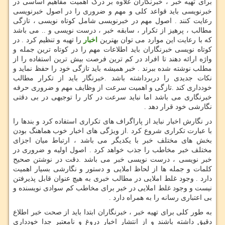
برای تهیه خبر ، خبرنگاران علاوه بر درک اهمیت مفاهیم اساسی در
خبرنویسی باید قواعد کلی و مهم و ضروری را در اصول خبرنویسی
رعایت کنند . اصول مهم در خبرنویسی شامل کوتاه نویسی ، تازگی
مطالب ، پرهیز از تکرار ، سابقه خبر ، درست نویسی و .. می باشد
که با رعایت این موارد می توان بهترین
اخبار
را تهیه و تنظیم کرد . در
کوتاه نویسی خبرنگاران باید اطلاعات مهم را در کوتاه ترین جمله و
واژه ارائه دهند تا افراد در کم ترین فرصت بیش ترین استفاده را از
مطلب نوشته شده ببرند . خبر همیشه باید تازگی خود را حفظ نماید و
نکات جدیدی را دربرداشته باشد .خبرنگار باید از تکرار مطالب
خودداری کند .تازگی و اهمیت سرعت از وظایف مهم و ضروری حرفه
خبرنگاری می باشد اما نباید سرعت در کار را توجیهی در بی دقتی
نگارشی خود قرار دهد .
در نگارش اخبار نباید از پاراگراف های تکراری استفاده کرد و بندها را
با عبارت تکراری شروع کرد .از ویژگی های اخبار خوب هماهنگ بودن
بخش های مختلف خبر با یکدیگر می باشد ، ارتباط میان اجزای
مختلف خبر مخاطب را جذب خواهد کرد . اصول اولیه و ضروری در
خبر نویسی ، درست نویسی خبر می باشد .دقت در نوشتن صحیح
کلمات و جمله ها از لحاظ املایی و دستور و نگارشی بسیار اهمیت
دارد . وجود غلط املایی در مطالب خبری به هیچ عنوان قابل پذیرفتن
نیست و وجود غلط املایی در خبر برای مخاطب کم سوادی نویسنده و
بی اعتباری رسانه را به همراه دارد .
به طور کلی برای تهیه خبر ، خبرنگاران ابتدا باید از صحت خبر اطلاع
دقیق داشته باشند و از انتشار اخبار دروغ و نامعتبر جدا خودداری