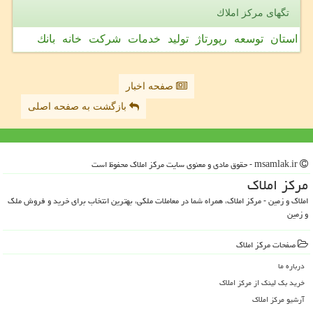
تگهای مركز املاك
استان
توسعه
رپورتاژ
تولید
خدمات
شركت
خانه
بانك
صفحه اخبار
بازگشت به صفحه اصلی
msamlak.ir - حقوق مادی و معنوی سایت مركز املاك محفوظ است
مركز املاك
املاک و زمین - مرکز املاک، همراه شما در معاملات ملکی، بهترین انتخاب برای خرید و فروش ملک
و زمین
صفحات مركز املاك
درباره ما
خرید بک لینک از مركز املاك
آرشیو مركز املاك