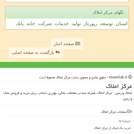
تگهای مركز املاك
استان
توسعه
رپورتاژ
تولید
خدمات
شركت
خانه
بانك
صفحه اخبار
بازگشت به صفحه اصلی
msamlak.ir - حقوق مادی و معنوی سایت مركز املاك محفوظ است
مركز املاك
املاک و زمین - مرکز املاک، همراه شما در معاملات ملکی، بهترین انتخاب برای خرید و فروش ملک
و زمین
صفحات مركز املاك
درباره ما
خرید بک لینک از مركز املاك