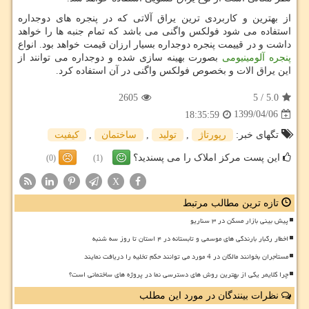
از بهترین و کاربردی ترین یراق آلاتی که در پنجره های دوجداره
استفاده می شود فولکس واگنی می باشد که تمام جنبه ها را خواهد
داشت و در قییمت پنجره دوجداره بسیار ارزان قیمت خواهد بود. انواع
پنجره آلومینیومی
بصورت بهینه سازی شده و دوجداره می توانند از
این یراق الات و بخصوص فولکس واگنی در آن استفاده کرد.
2605
5
/
5.0
1399/04/06
18:35:59
تگهای خبر:
رپورتاژ
,
تولید
,
ساختمان
,
كیفیت
این پست مرکز املاک را می پسندید؟
(0)
(1)
X
تازه ترین مطالب مرتبط
پیش بینی بازار مسکن در ۳ سناریو
اخطار رگبار بارندگی های موسمی و تابستانه در ۴ استان تا روز سه شنبه
مستأجران بخوانند مالکان در 4 مورد می توانند حکم تخلیه را دریافت نمایند
چرا کلایمر یکی از بهترین روش های دسترسی نما در پروژه های ساختمانی است؟
نظرات بینندگان در مورد این مطلب