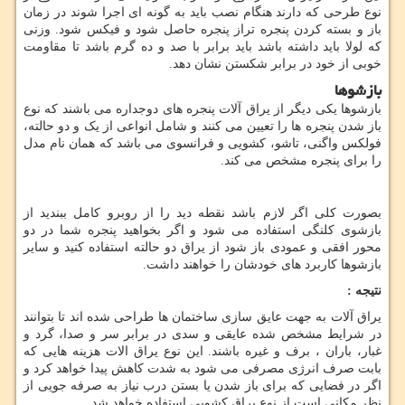
نوع طرحی که دارند هنگام نصب باید به گونه ای اجرا شوند در زمان
باز و بسته کردن پنجره تراز پنجره حاصل شود و فیکس شود. وزنی
که لولا باید داشته باشد باید برابر با صد و ده گرم باشد تا مقاومت
خوبی از خود در برابر شکستن نشان دهد.
بازشوها
بازشوها یکی دیگر از یراق آلات پنجره های دوجداره می باشند که نوع
باز شدن پنجره ها را تعیین می کنند و شامل انواعی از یک و دو حالته،
فولکس واگنی، تاشو، کشویی و فرانسوی می باشد که همان نام مدل
را برای پنجره مشخص می کند.
بصورت کلی اگر لازم باشد نقطه دید را از روبرو کامل ببندید از
بازشوی کلنگی استفاده می شود و اگر بخواهید پنجره شما در دو
محور افقی و عمودی باز شود از یراق دو حالته استفاده کنید و سایر
بازشوها کاربرد های خودشان را خواهند داشت.
نتیجه
:
یراق آلات به جهت عایق سازی ساختمان ها طراحی شده اند تا بتوانند
در شرایط مشخص شده عایقی و سدی در برابر سر و صدا، گرد و
غبار، باران ، برف و غیره باشند. این نوع یراق الات هزینه هایی که
بابت صرف انرژی مصرفی می شود به شدت کاهش پیدا خواهد کرد و
اگر در فضایی که برای باز شدن یا بستن درب نیاز به صرفه جویی از
نظر مکانی است از نوع یراق کشویی استفاده خواهد شد.