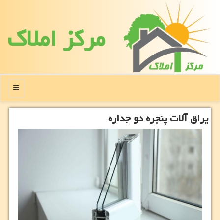
مركز املاك
منو
یراق آلات پنجره دو جداره