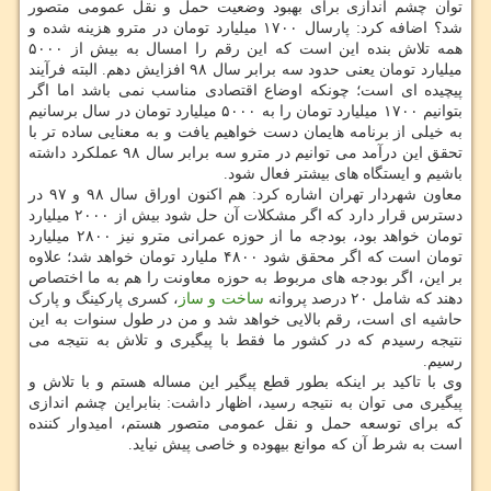
توان چشم اندازی برای بهبود وضعیت حمل و نقل عمومی متصور
شد؟ اضافه کرد: پارسال ۱۷۰۰ میلیارد تومان در مترو هزینه شده و
همه تلاش بنده این است که این رقم را امسال به بیش از ۵۰۰۰
میلیارد تومان یعنی حدود سه برابر سال ۹۸ افزایش دهم. البته فرآیند
پیچیده ای است؛ چونکه اوضاع اقتصادی مناسب نمی باشد اما اگر
بتوانیم ۱۷۰۰ میلیارد تومان را به ۵۰۰۰ میلیارد تومان در سال برسانیم
به خیلی از برنامه هایمان دست خواهیم یافت و به معنایی ساده تر با
تحقق این درآمد می توانیم در مترو سه برابر سال ۹۸ عملکرد داشته
باشیم و ایستگاه های بیشتر فعال شود.
معاون شهردار تهران اشاره کرد: هم اکنون اوراق سال ۹۸ و ۹۷ در
دسترس قرار دارد که اگر مشکلات آن حل شود بیش از ۲۰۰۰ میلیارد
تومان خواهد بود، بودجه ما از حوزه عمرانی مترو نیز ۲۸۰۰ میلیارد
تومان است که اگر محقق شود ۴۸۰۰ ملیارد تومان خواهد شد؛ علاوه
بر این، اگر بودجه های مربوط به حوزه معاونت را هم به ما اختصاص
دهند که شامل ۲۰ درصد پروانه
ساخت و ساز
، کسری پارکینگ و پارک
حاشیه ای است، رقم بالایی خواهد شد و من در طول سنوات به این
نتیجه رسیدم که در کشور ما فقط با پیگیری و تلاش به نتیجه می
رسیم.
وی با تاکید بر اینکه بطور قطع پیگیر این مساله هستم و با تلاش و
پیگیری می توان به نتیجه رسید، اظهار داشت: بنابراین چشم اندازی
که برای توسعه حمل و نقل عمومی متصور هستم، امیدوار کننده
است به شرط آن که موانع بیهوده و خاصی پیش نیاید.