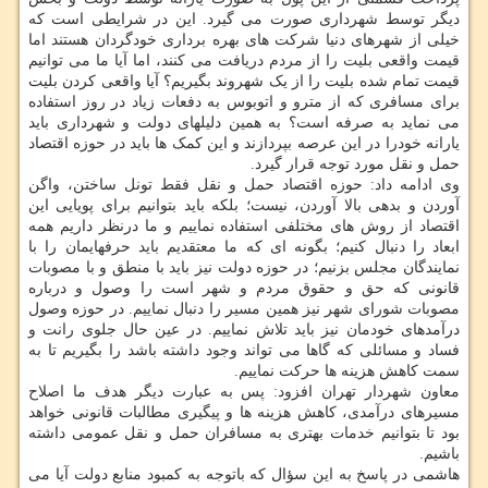
دیگر توسط شهرداری صورت می گیرد. این در شرایطی است که
خیلی از شهرهای دنیا شرکت های بهره برداری خودگردان هستند اما
قیمت واقعی بلیت را از مردم دریافت می کنند، اما آیا ما می توانیم
قیمت تمام شده بلیت را از یک شهروند بگیریم؟ آیا واقعی کردن بلیت
برای مسافری که از مترو و اتوبوس به دفعات زیاد در روز استفاده
می نماید به صرفه است؟ به همین دلیلهای دولت و شهرداری باید
یارانه خودرا در این عرصه بپردازند و این کمک ها باید در حوزه اقتصاد
حمل و نقل مورد توجه قرار گیرد.
وی ادامه داد: حوزه اقتصاد حمل و نقل فقط تونل ساختن، واگن
آوردن و بدهی بالا آوردن، نیست؛ بلکه باید بتوانیم برای پویایی این
اقتصاد از روش های مختلفی استفاده نماییم و ما درنظر داریم همه
ابعاد را دنبال کنیم؛ بگونه ای که ما معتقدیم باید حرفهایمان را با
نمایندگان مجلس بزنیم؛ در حوزه دولت نیز باید با منطق و با مصوبات
قانونی که حق و حقوق مردم و شهر است را وصول و درباره
مصوبات شورای شهر نیز همین مسیر را دنبال نماییم. در حوزه وصول
درآمدهای خودمان نیز باید تلاش نماییم. در عین حال جلوی رانت و
فساد و مسائلی که گاها می تواند وجود داشته باشد را بگیریم تا به
سمت کاهش هزینه ها حرکت نماییم.
معاون شهردار تهران افزود: پس به عبارت دیگر هدف ما اصلاح
مسیرهای درآمدی، کاهش هزینه ها و پیگیری مطالبات قانونی خواهد
بود تا بتوانیم خدمات بهتری به مسافران حمل و نقل عمومی داشته
باشیم.
هاشمی در پاسخ به این سؤال که باتوجه به کمبود منابع دولت آیا می