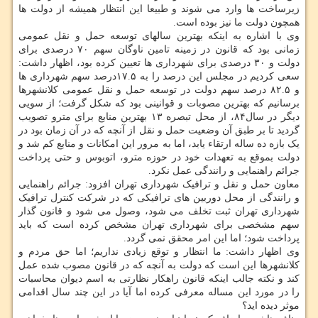
زیرساخت ها وارد می شوند و طبیعا این انتظار همیشه از دولت ها
همچون دولت ما نیز بوده است.
وی با اشاره به اینکه بهترین سالهای توسعه حمل و نقل عمومی
زمانی بود که قانون در زمینه تامین ناوگان سهم ۷۰ درصدی برای
دولت و ۳۰ درصدی برای شهرداری ها تعیین کرده بود، اظهار داشت:
سعی کردیم در مجلس این درصد را به ۱۷.۵درصد سهم شهرداری ها
و ۸۲.۵ درصد سهم دولت در توسعه حمل و نقل عمومی کلانشهرها
برسانیم که بهترین مصوبات و قوانینی بود که شکل گرفت؛ از سویی
دیگر در سال۸۴، از محل تبصره ۱۳ بهترین منابع برای مترو تصویب
گردید تا بر طبق آن وضعیت حمل و نقل از آنچه که در آن زمان بود در
یک بازه ده ساله ارتقاء یابد، اما به مرور این امکانات و منابع کم شد و
دولت بموقع به تعهدات خود در حوزه مترو، اتوبوس و حتی پرداخت
جرائم راهنمایی و رانندگی عمل نکرد.
معاون حمل و نقل و ترافیک شهرداری تهران افزود: جرائم راهنمایی
و رانندگی از محل دوربین های ترافیکی که در شرکت کنترل ترافیک
شهرداری تهران ثبت تخلف می شود، وصول می شود و قانون گذار
سهم مشخصی برای شهرداری تهران مشخص کرده است که باید
پرداخت شود؛ اما این امر محقق نمی گردد.
وی اظهار داشت: ما انتظار و توقع زیادی نداریم؛ اما حق مردم و
کلانشهرها این است که دولت به آنچه که در قانون مصوب شده عمل
کند و نکته جالب اینکه قانون راهکار نظارتی به اسم دیوان محاسبات
را در مورد این مساله معرفی کرده اما آیا در این چند سال اقدامی
موثر دیده اید؟