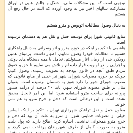
توجهی است که این مشکلات مالی، اختلال و چالش هایی در اوراق
مشارکت سالهای اخیر نیز به وجود آورده که البته در حال رفع آن
هستیم.
به دنبال وصول مطالبات اتوبوس و مترو هستیم
منابع قانونی شورا برای توسعه حمل و نقل هم به دستمان نرسیده
است
هاشمی با تاکید بر اینکه در حوزه مترو و اتوبوسرانی به دنبال راهکاری
هستیم تا مطالبات خودرا وصول نماییم، اظهار داشت: برمبنای همین
رویکرد بنده از زمان آغاز مسئولیتم، تعامل با همه دستگاه های دولتی
و اجرایی را در اولویت قرار داده ام و تلاش می نماییم تا حق و حقوق
مردم طبق آنچه در قانون بودجه به تصویب رسیده، وصول کنیم؛
چونکه در حوزه مصوبات شورای شهر نیز خیلی از منابع قانونی که
مصوب شورای شهر را دارد هنوز به دستمان نرسیده است. بعنوان
مثال بر طبق مصوبه شورای شهر، باید ۲۰ درصد از درآمد صدور
پروانه برای ساخت مترو استفاده شود؛ اما این امر تابحال محقق
نشده است و این درحالی است که دخل و خرج مترو به هم نمی
خواند.
معاون حمل و نقل ترافیک شهرداری تهران با تاکید بر اینکه اساس
خیلی از مصوبات حمایتی شورا از مترو به علت آن بود که دخل و
خرج مترو همخوانی نداشت، اشاره کرد: اطلاع دارید که پول بلیت
مترو به صورت کامل از طرف شهروندان پرداخت نمی گردد و
پرداخت قسمتی از این پول به صورت یارانه توسط دولت و بخش