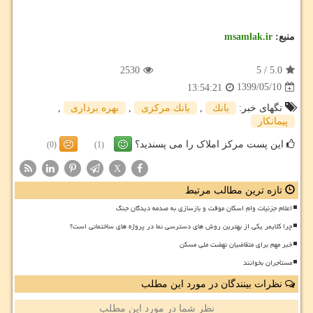
منبع:
msamlak.ir
2530
5
/
5.0
1399/05/10
13:54:21
تگهای خبر:
بانك
,
بانك مركزی
,
بهره برداری
,
پیمانكار
این پست مرکز املاک را می پسندید؟
(0)
(1)
X
تازه ترین مطالب مرتبط
اعلام جزئیات وام اسکان موقت و بازسازی به صدمه دیدگان جنگ
چرا کلایمر یکی از بهترین روش های دسترسی نما در پروژه های ساختمانی است؟
خبر مهم برای متقاضیان نهضت ملی مسکن
مستأجران بخوانند
نظرات بینندگان در مورد این مطلب
نظر شما در مورد این مطلب