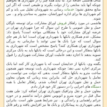
مناف هاشمی اضافه کرد: ما نباید همه چیز را از شهرداری ها بخواهیم
چونکه آنها باید منابعی را از دولت بگیرند و طبیعی است که اگر این
منابع محقق نشود؛
خدمات
رسانی به شهروندان تقلیل می یابد و کم
کم شهرداری ها برای اداره اموراتشان، مجبور به ستاندن وام و... می
شوند.
هاشمی در مورد راهکار
فروش
اوراق مشارکت برای توسعه ناوگان
حمل و نقل عمومی با طرح این سوال که چرا شهرداری تهران در
عرضه اوراق مشارکت خود با مشکلاتی مواجه است؟ پاسخ داد:
مشکل، عدم همکاری بانکها با شهرداری تهران است؛ اما باز هم جای
سوال است که چرا بانک ها نمی توانند با سازمانی به بزرگی
شهرداری تهران همکاری کنند؟ پاسخ مشخص است که شهرداری به
بانکها بدهکار است و این درحالی است که بانکها باید به بانک مرکزی
تسویه بدهند تا اجازه دهند عاملیت اوراق مشارکت شهرداری را قبول
کنند.
بگفته وی، بانکها از خدایشان است که با شهرداری کار کنند اما بانک
مرکزی اجازه نمی دهد؛ چونکه شهرداری بابت توسعه شهر همچون
ساخت مترو به بانکها بدهکار است. بدهی که دولت می توانست در
تعامل با شهرداری حل کند. بنابراین بنده زمانی که بعنوان معاون
حمل و نقل شهرداری تهران انتخاب شدم، راهکار تعامل با همه
دستگاه
های اجرایی را در دستور کار خود قرار دادم.
معاون حمل و نقل وترافیک شهرداری تهران اضافه کرد: طی هفت
سال قبل در حوزه مترو و اتوبوس تحقق درآمد نداشتیم و در حوزه
جرائم راهنمایی و رانندگی و... نیز شرایط همین طور است. بنابراین
بدهی شهرداری به پیمانکاران و بانک ها نیز افزایش یافته و رقم قابل