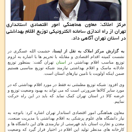
مركز املاك: معاون هماهنگی امور اقتصادی استانداری
تهران از راه اندازی سامانه الكترونیكی توزیع اقلام بهداشتی
در استان تهران آگاهی داد.
به گزارش مرکز املاک به نقل از ایسنا،
حشمت الله عسگری در
نشست کمیته اقدام اقتصادی و مقابله با تحریم ها با اشاره به لزوم
توزیع مناسب اقلام بهداشتی در
استان
تهران گفت: بمنظور توزیع
عادلانه ماسک و اقلام بهداشتی نیازمند شبکه توزیع مناسبی هستیم
ضمن اینکه اولویت با تامین نیازهای استان است.
وی افزود: شبکه توزیع مطمئنی نه فقط در مورد اقلام بهداشتی که در
مورد سایر کالاها ضرورتی است که می تواند به بهبود وضعیت توزیع و
عرضه کالا در استان تهران کمک نماید که باید در این راه حرکت
نماییم.
معاون هماهنگی امور اقتصادی استاندار تهران اشاره کرد: باتوجه به
نیاز دانشگاه های علوم پزشکی به اقلام بهداشتی با مدیریت صنعت،
معدن و تجارت استان باید فهرستی از نیازمندی های این دانشگاه ها و
کارخانه های مدنظر تولید این اقلام در اختیار قرار گیرد که وضعیت