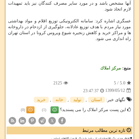
آنها مشخص باشد و در مورد سایر مصرف کنندگان نیز باید تمهیدات
لازم اتخاذ شود.
عسگری اشاره کرد: سامانه الکترونیکی توزیع اقلام و مواد بهداشتی
مورد نیاز مردم با هدف توزیع عادلانه، جلوگیری از ازدحام در داروخانه
ها و مراکز خرید و کاهش زنجیره شیوع ویروس کرونا در استان تهران
راه اندازی می شود.
منبع:
مركز املاك
2125
5
/
5.0
1399/05/12
23:47:37
تگهای خبر:
استان
,
تولید
,
خانه
,
خرید
این پست مرکز املاک را می پسندید؟
(0)
(1)
X
تازه ترین مطالب مرتبط
اخطار جدی یک اقتصاددان از رشد باردیگر قیمت کالاهای اساسی