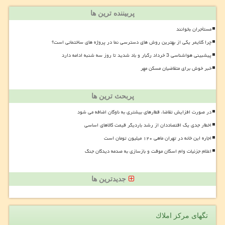
پربیننده ترین ها
مستأجران بخوانند
چرا کلایمر یکی از بهترین روش های دسترسی نما در پروژه های ساختمانی است؟
پیشبینی هواشناسی 3 خرداد رگبار و باد شدید تا روز سه شنبه ادامه دارد
خبر خوش برای متقاضیان مسکن مهر
پربحث ترین ها
در صورت افزایش تقاضا، قطارهای بیشتری به ناوگان اضافه می شود
اخطار جدی یک اقتصاددان از رشد باردیگر قیمت کالاهای اساسی
اجاره این خانه در تهران ماهی ۱۲۰ میلیون تومان است
اعلام جزئیات وام اسکان موقت و بازسازی به صدمه دیدگان جنگ
جدیدترین ها
تگهای مركز املاك