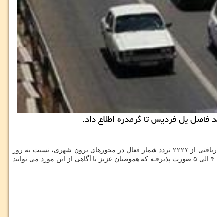
د فاصل پل فردیس تا گرمدره اطلاع داد.
به گزارش مرکز املاک به نقل از مهر، مرکز مدیریت اطلاعات راه ها و حمل و نقل جاده ای کشور اعلام نمود: طی شبانه روز گذشته، آخرین اطلاعات دریافتی از ۲۲۲۷ تردد شمار فعال در محورهای برون شهری، نسبت به روز
قبل ۶ درصد افزایش تردد را نشان داده است. همینطور سهم وسایل نقلیه سنگین ۱۰.۹ درصد، اوج تردد بین ساعات ۱۹ الی ۲۰ و کمترین تردد بین ساعات ۴ الی ۵ صورت پذیرفته که هموطنان عزیز با آگاهی از این مورد می توانند