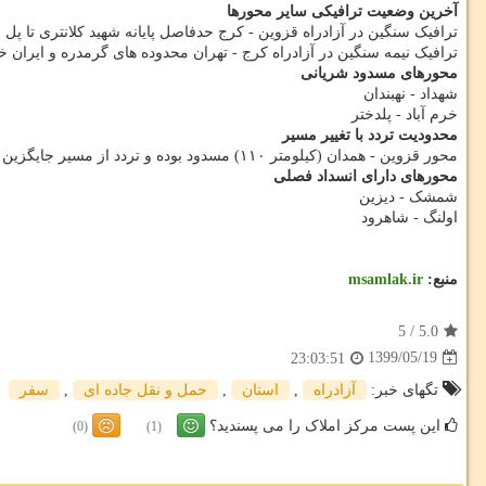
آخرین وضعیت ترافیکی سایر محورها
ترافیک سنگین در آزادراه قزوین - کرج حدفاصل پایانه شهید کلانتری تا پل
ترافیک نیمه سنگین در آزادراه کرج - تهران محدوده های گرمدره و ایران خ
محورهای مسدود شریانی
شهداد - نهبندان
خرم آباد - پلدختر
محدودیت تردد با تغییر مسیر
محور قزوین - همدان (کیلومتر ۱۱۰) مسدود بوده و تردد از مسیر جایگزین لاین روبرو به صورت دو طرفه انجام می گردد.
محورهای دارای انسداد فصلی
شمشک - دیزین
اولنگ - شاهرود
منبع:
msamlak.ir
5
/
5.0
1399/05/19
23:03:51
تگهای خبر:
آزادراه
,
استان
,
حمل و نقل جاده ای
,
سفر
این پست مرکز املاک را می پسندید؟
(0)
(1)