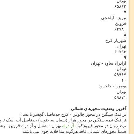
تهران
۶۵۸۶۲
۷
تبریز - ایلخچی
قزوین
۶۲۷۸۰
۸
شهریار-کرج
تهران
۶۰۷۹۳
۹
آزادراه ساوه - تهران
تهران
۵۹۹۶۷
۱۰
بومهن - جاجرود
تهران
۵۹۸۷۱
آخرین وضعیت محورهای شمالی
ترافیک سنگین در محور چالوس - کرج حدفاصل گچسر تا نساء
ترافیک نیمه سنگین در محور هراز (شمال به جنوب) حدفاصل آب اسک تا پل
تردد روان در محور فیروزکوه،
آزادراه
تهران - شمال و آزادراه قزوین - 
ضمناً محورهای شمالی فاقد هرگونه مداخلات جوی می باشند.