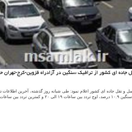
ل جاده ای كشور از ترافیك سنگین در آزادراه قزوین-كرج-تهران ح