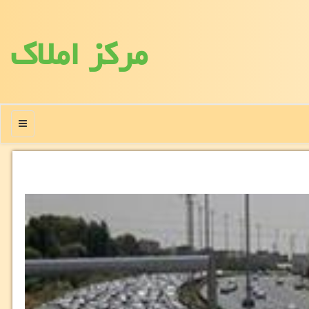
مركز املاك
منو