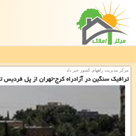
مركز مدیریت راههای كشور خبر داد
ترافیك سنگین در آزادراه كرج-تهران از پل فردیس تا