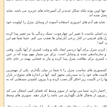
ها اوپن بوده بلکه شکل جدیدتر آن آشپزخانه های جزیره می باشد. شاید
وصل شده اند.
 شاید هم آدم های امروزی استفاده آسوده از وسایل منزل را اولویت خود
اصلی ماست با تغییر این چهارچوب، سبک زندگی ما نیز تغییر پیدا کرده
زل های قدیمی در کنار برخی آپارتمان ها تعجب می کنم. حتما شما هم این
 کنید!
 کردن منزل برای آنها دردسر ایجاد نکند و وقت کمتری از آنها بگیرد. وقتی
م و سازماندهی شده ی وسایل است. برای من بسیار مهم بوده که در حین
 کمتری برای نظافت منزل پیدا کرده و نیاز به فضایی بهینه در جای جای
اکسسوری های مناسب منزل را با شما در میان بگذارم. یکی از مهمترین
ت های خود را به سبدریلی مجهز کنید. آنها در اندازه های متنوع در بازار
را در کابینت زیر اجاق گاز نصب کرده و با بیرون کشیدن سبدهایی که به
 اختیار دارید شما می توانید از سوپر وسط که فضای کمی اشغال می کند
 بیرون از یخچال قابل نگهداری می باشد را قرار دهید. سوپری های وسط
شکلاتی مثل شکستن سطل های زباله پلاستیکی یا از جا درآمدن دسته سطل