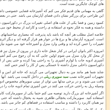
های کوچک جایگزین شده است.
گاهی به مهمانی های قدیم فکر می کنم که آشپزخانه فضایی خصوصی داشت و
این طراحی برای بزرگتر نشان دادن فضای آپارتمان می باشد. حتی در بعضی
کمبود زمین و فضا یکی از علت های اصلی تغییرات بزرگ در دکوراسیون داخ
دانسته و همه به فکر نحوه ی استفاده ی راحت و کارامد از محیط خود می ب
خلاصه اصل مطلب هر آنچه که باشد باید پذیرفت که معماری ساختمانهای ا
است. امروزه آپارتمان ها و برج ها در جوار هم قرار گرفته اند و دیگر ا
تغییرات را حس کرده اید و وقتی وارد منزل و آشپزخانه خود می شوید نیاز
امروزه اکثر بانوان ایرانی در کنار شغل خانه داری در بیرون از منزل نیز ف
از محل کار وارد منزل می شوم اولین جایی که به آن رجوع می کنم آشپز
آشپزی ادویه جات یا لوازم آشپزی را به راحتی پیدا کرده و حتی پس از ا
دکوراسیون داخلی منزل داشته تا خستگی پس از کار را کمتر حس کنند.
شاید شما هم مانند من به دنبال تجهیزاتی می گردید که خانه ای امن و
تجهیزات آشپزخانه نصب
سبد سوپری ریلی
در داخل کابینت می باشد. آنها م
یافت می شوند و در برخی مدلها می توان از مینی سوپرهای مخصوص ادویه ج
وسیله ریل به راحتی حرکت می کنند در حین آشپزی تمام ادویه جات را در م
اگر آشپزخانه ای بزرگ دارید توصیه می کنم حتما یکی از سوپرمارکت کاب
استفاده کنید. سوپرمارکت یخچالی ظاهری شبیه به یخچال داشته که حتی م
نیز همان کاربرد را داشته و مناسب استفاده در فضاهای کم جاتر می باشد.
یکی از کارهای ملال آور روزانه خالی کردن سطل زباله است که تجربه ن