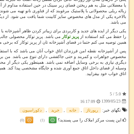
یا معضلاتی مثل به هم ریختن فضای زیر سینک در حین استفاده مداوم از آ
زباله ریلی محصولاتی با پلاستیک مرغوبند که از فناوری نانو تهیه می شون
بالاخره یکی از مدل های مخصوص سایز کابینت شما یافت می شود. از دیگ
می باشد.
یکی دیگر از ایده های جدید و کاربردی برای زیباتر کردن ظاهر آشپزخانه ی
را حفظ می کند استفاده از
پریز توکار
می باشد. پریز توکار محصولی جالب ب
همین توصیه می کنم حتما در فضای آشپزخانه تان از پریز توکار که برخی
پس از آشپزخانه نقطه امن فرزندان اتاق خواب آنان می باشد که با استفاده
مخصوص جواهرات و کمربند و حتی جاکفشی دارای تنوع می باشد. من برای کمد
دیگری نیازی به برخی وسایل اضافه نمی باشد. همینطور یکی دیگر از محصول
وسیله از فضای داخل اتاق جمع آوری شده و جایگاه مشخصی پیدا کند. همین
اتاق خواب خود بیفزایید.
5
/
5.0
1399/05/23
16:17:09
تگهای خبر:
رپورتاژ
,
خانه
,
خرید
,
دكوراسیون
این پست مرکز املاک را می پسندید؟
(0)
(1)