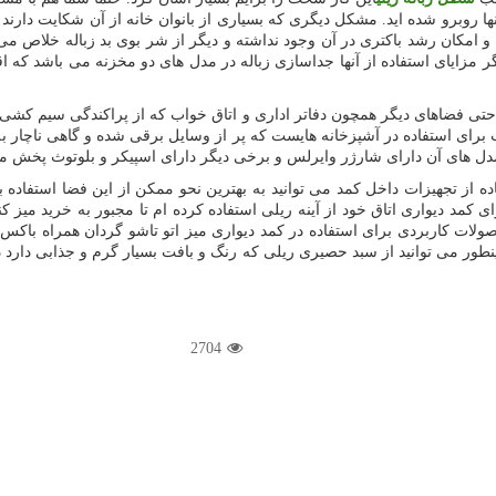
نها روبرو شده اید. مشکل دیگری که بسیاری از بانوان خانه از آن شکایت دار
د و امکان رشد باکتری در آن وجود نداشته و دیگر از شر بوی بد زباله خلاص می
ر مزایای استفاده از آنها جداسازی زباله در مدل های دو مخزنه می باشد 
ا حتی فضاهای دیگر همچون دفاتر اداری و اتاق خواب که از پراکندگی سیم کشی 
رای استفاده در آشپزخانه هایست که پر از وسایل برقی شده و گاهی ناچار به 
 مدل های آن دارای شارژر وایرلس و برخی دیگر دارای اسپیکر و بلوتوث پخش 
 از تجهیزات داخل کمد می توانید به بهترین نحو ممکن از این فضا استفاده به
 دیواری اتاق خود از آینه ریلی استفاده کرده ام تا مجبور به خرید میز کنسو
ات کاربردی برای استفاده در کمد دیواری میز اتو تاشو گردان همراه باکس اتو
طور می توانید از سبد حصیری ریلی که رنگ و بافت بسیار گرم و جذابی دارد 
2704