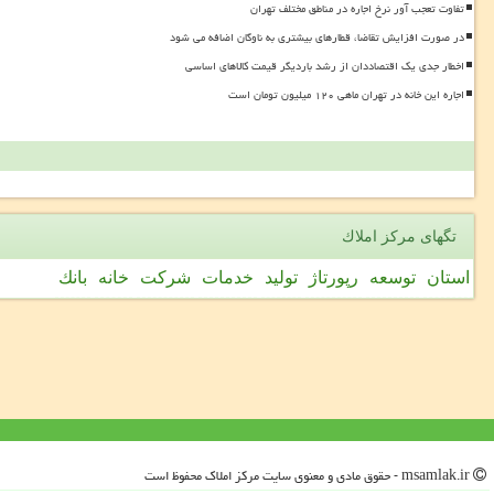
تفاوت تعجب آور نرخ اجاره در مناطق مختلف تهران
در صورت افزایش تقاضا، قطارهای بیشتری به ناوگان اضافه می شود
اخطار جدی یک اقتصاددان از رشد باردیگر قیمت کالاهای اساسی
اجاره این خانه در تهران ماهی ۱۲۰ میلیون تومان است
تگهای مركز املاك
استان
توسعه
رپورتاژ
تولید
خدمات
شركت
خانه
بانك
msamlak.ir - حقوق مادی و معنوی سایت مركز املاك محفوظ است