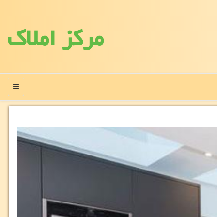
مركز املاك
منو