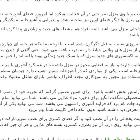
 بانوی منزل به راحتی در آن فعالیت میکرد اما امروزه فضای آشپزخانه نه تن
 منزل ها دیگر فضای اوپن نیز ساخته نشده و پذیرایی و آشپزخانه به یکدیگر 
لی منزل می باشد. البته افراد هم مشغله های جدید و زیادتری پیدا کرده اند.
اشند.
مروزی نسبت به قبل دگرگون شده است. با توجه به اینکه هر خانه ای چهارچوب 
ثری از منزل های ویلایی حیاط دار به ندرت یافت می شود. حتی گاهی از دیدن من
 به اکسسوری های جدید منزل که با سبک جدید زندگی پیوند یافته اند را حس می
عالیت دارند و نیاز به فضایی مجهز در منزل داشته تا در عملکرد آشپزی یا مرتب
خانه است. یکی از مواردی که در آشپزخانه بسیار اهمیت دارد چیدمان منظ
ستفاده نیز مجبور به تمیزکاری مجدد اطراف نباشم. بانوان شاغل معمولا وقت
 آرامش بخش داشته باشید. برای همین تصمیم گرفتم که تجربه خود از نصب 
حصولی شگفت انگیز برای ذخیره مواد غذایی می باشند. شما می توانید تمام کابین
ات نام برد که فرایند آشپزی را تسهیل می بخشد. شما می توانید یکی از آنها 
عرض دید داشته باشید بدون آنکه داخل کابینت شما بهم بریزد.
ینت یخچالی را در آن نصب کنید و اگر فضای کمتری برای نصب سوپرمارکت در
ی توانید روی درب آن نیز بطری، کنسرو، بسته های غذایی و هر آن چیز که در
صب
سطل زباله ریلی
این کار سخت را برایم بسیار آسان کرد. حتما شما هم با م