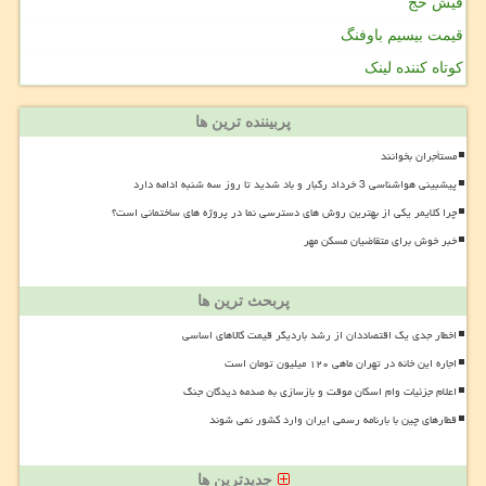
فیش حج
قیمت بیسیم باوفنگ
کوتاه کننده لینک
پربیننده ترین ها
مستأجران بخوانند
پیشبینی هواشناسی 3 خرداد رگبار و باد شدید تا روز سه شنبه ادامه دارد
چرا کلایمر یکی از بهترین روش های دسترسی نما در پروژه های ساختمانی است؟
خبر خوش برای متقاضیان مسکن مهر
پربحث ترین ها
اخطار جدی یک اقتصاددان از رشد باردیگر قیمت کالاهای اساسی
اجاره این خانه در تهران ماهی ۱۲۰ میلیون تومان است
اعلام جزئیات وام اسکان موقت و بازسازی به صدمه دیدگان جنگ
قطارهای چین با بارنامه رسمی ایران وارد کشور نمی شوند
جدیدترین ها