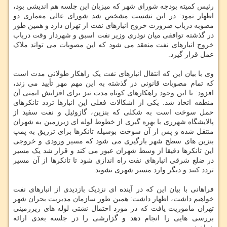
رئیس کمیته بودجه شورای شهر که میزبان این جلسه هم اندیشی بود،
اظهار نمود: در این نشست مشخص شد شورای عالی معماری دو
مصوبه درباب ضرورت خروج انبارهای نفت از تهران دارد و همین طور
در گذشته توافقی میان نوذری وزیر نفت اسبق و شهردار وقت درباب
خروج انبارهای نفت منعقد می شود که این مصوبات می تواند ملاک
عمل قرار گیرد.
وی با بیان این که انتقال انبارهای نفت یک راهکار طولانی مدت است
که تمام مصوبات قانونی در گذشته به این مهم مهر تأیید می زند،
افزود: با این وجود راهکارهای کوتاه مدت نیز برای افزایش ایمنی آن
منطقه اتخاذ شد. یکی از اشکالات فعلی این انبارها تردد تانکرهای
حمل سوخت است به شکلی که بنزین، گازوئیل و نفت سفید از
پالایشگاه شهرری با بهره گیری از خطوط لوله ای زیرزمین به شهران
منتقل شده و پس از آن سوخت بوسیله تانکرها برای تزریق به پمپ
بنزین های سطح شهر بارگیری می شود که مسیر ورودی و خروجی
این تانکرها دقیقا از وسط شهران عبور می کند و قرار شد یک مسیر
در ضلع شرقی انبارهای نفت راه اندازی شود تا تانکرها از آن مسیر
تردد کنند و دیگر وارد مسیر شهری نشوند.
فراهانی با بیان این که در آینده ای نزدیک بازدیدی از انبارهای نفت
خواهیم داشت، اظهار داشت: همین طور سازمان مدیریت بحران شهر
تهران ماموریت یافت که در مورد احتمال نشتی لوله های زیرزمینی
بررسی هایی را انجام دهد و گزارشی را در جلسه بعدی ارائه