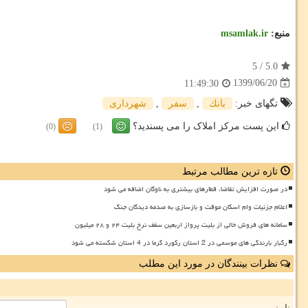
منبع:
msamlak.ir
5
/
5.0
1399/06/20
11:49:30
تگهای خبر:
بانك
,
سفر
,
شهرداری
این پست مرکز املاک را می پسندید؟
(0)
(1)
تازه ترین مطالب مرتبط
در صورت افزایش تقاضا، قطارهای بیشتری به ناوگان اضافه می شود
اعلام جزئیات وام اسکان موقت و بازسازی به صدمه دیدگان جنگ
سامانه های فروش خالی از بلیت پرواز اربعین سقف نرخ بلیت ۲۴ و ۲۸ میلیون
رگبار بارندگی های موسمی در 2 استان رکورد گرما در 4 استان شکسته می شود
نظرات بینندگان در مورد این مطلب