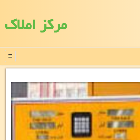
مركز املاك
منو