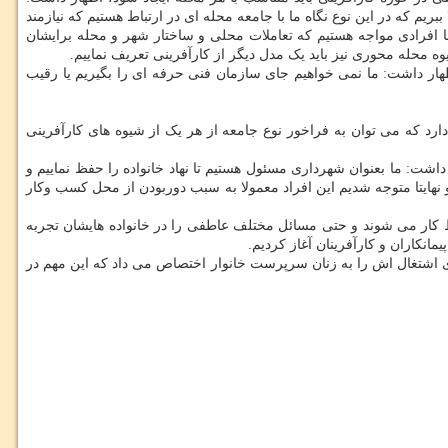
یم که در این نوع نگاه ما با جامعه محله ای در ارتباط هستیم که نیازمند
 افرادی مواجه هستیم که تعاملات محلی و ساختار شهر و محله برایشان
ه محله محوری نیز باید یک مدل دیگر از کارآفرینی تعریف نماییم.
هار داشت: ما نمی خواهیم جای سازمان فنی حرفه ای را بگیریم یا رقیب
 دارد که می توان به فراخور نوع جامعه از هر یک از شیوه های کارآفرینی
ا طلاق از دست داده اند، اظهار داشت: ما بعنوان شهرداری مسئول هستیم تا نهاد خانواده را حفظ نماییم و
و نهایتا متوجه شدیم این افراد معمولا به سبب دوربودن از محل کسب وکار
ط کار می شوند و حتی مسائل مختلف عاطفی را در خانواده هایشان تجربه
نکاران و کارآفرینان آغاز کردیم.
هرداری تهران زیرساخت ارزان قیمت و نه رایگان در اختیار کارآفرینان قرار می داد اما شرکت مذکور باید ۷۰ درصد فضای اشتغال اش را به زنان سرپرست خانوار اختصاص می داد که این مهم در