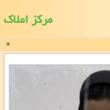
مركز املاك
منو