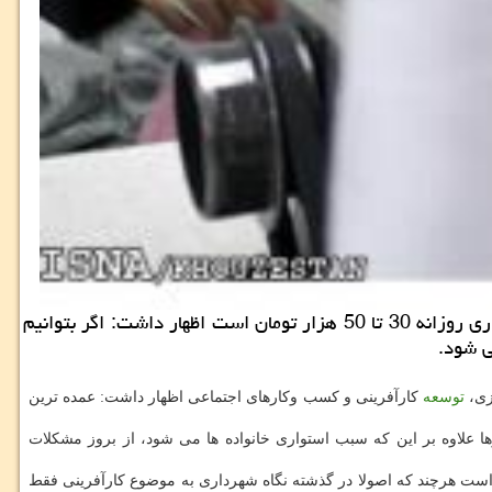
به گزارش مركز املاك سرپرست سازمان خدمات اجتماعی با اعلان اینكه هزینه مستقیم نگهداری یك معتاد در گرمخانه های شهرداری روزانه 30 تا 50 هزار تومان است اظهار داشت: اگر بتوانیم
زی،
توسعه
کارآفرینی و کسب وکارهای اجتماعی اظهار داشت: عمده ترین
 علاوه بر این که سبب استواری خانواده ها می شود، از بروز مشکلات
است هرچند که اصولا در گذشته نگاه شهرداری به موضوع کارآفرینی فقط