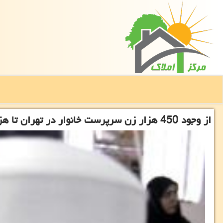
از وجود 450 هزار زن سرپرست خانوار در تهران تا هزینه 50 هزار تومانی نگهداری معتادان در یك روز