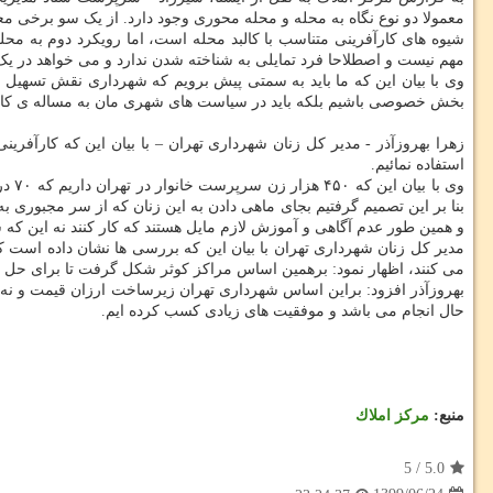
معمولا دو نوع نگاه به محله و محله محوری وجود دارد. از یک سو برخی معتق
شیوه های کارآفرینی متناسب با کالبد محله است، اما رویکرد دوم به م
مهم نیست و اصطلاحا فرد تمایلی به شناخته شدن ندارد و می خواهد در یک ف
وی با بیان این که ما باید به سمتی پیش برویم که شهرداری نقش تسهیل 
بخش خصوصی باشیم بلکه باید در سیاست های شهری مان به مساله ی کارآ
زهرا بهروزآذر - مدیر کل زنان شهرداری تهران – با بیان این که کارآفرین
استفاده نمائیم.
وی ب
بنا بر این تصمیم گرفتیم بجای ماهی دادن به این زنان که از سر مجبوری ب
و همین طور عدم آگاهی و آموزش لازم مایل هستند که کار کنند نه این که
مدیر کل زنان شهرداری تهران با بیان این که بررسی ها نشان داده است 
می کنند، اظهار نمود: برهمین اساس مراکز کوثر شکل گرفت تا برای حل مس
حال انجام می باشد و موفقیت های زیادی کسب کرده ایم.
منبع:
مركز املاك
5
/
5.0