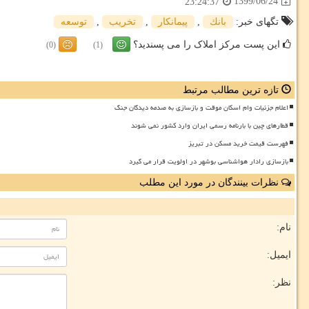
1399/06/24
23:24:37
تگهای خبر:
بانك
,
پیمانكار
,
تخریب
,
توسعه
این پست مرکز املاک را می پسندید؟
(0)
(1)
تازه ترین مطالب مرتبط
اعلام جزئیات وام اسکان موقت و بازسازی به صدمه دیدگان جنگ
قطارهای چین با بارنامه رسمی ایران وارد کشور نمی شوند
فهرست قیمت خرید مسکن در تبریز
بازسازی رادار هواشناسی بوشهر در اولویت قرار می گیرد
نظرات بینندگان در مورد این مطلب
نام:
ایمیل:
نظر: