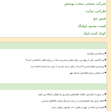
شرکت صنعتی سخت پوشش
طراحی سایت
فیش حج
قیمت بیسیم باوفنگ
کوتاه کننده لینک
مستأجران بخوانند
چرا کلایمر یکی از بهترین روش های دسترسی نما در پروژه های ساختمانی است؟
پیشبینی هواشناسی 3 خرداد رگبار و باد شدید تا روز سه شنبه ادامه دارد
خبر خوش برای متقاضیان مسکن مهر
در صورت افزایش تقاضا، قطارهای بیشتری به ناوگان اضافه می شود
اخطار جدی یک اقتصاددان از رشد باردیگر قیمت کالاهای اساسی
اجاره این خانه در تهران ماهی ۱۲۰ میلیون تومان است