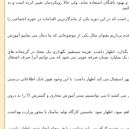
بود یافتگان استفاده نماید، ولی حالا رویکردمان تغییر کرده است و به
یم.
این است که در این دوره یکی از ماندگارترین اقدامات در حوزه اجتماعی را
 قدم برداریم بعنوان مثال یکی از موضوعاتی که ما دنبال می نماییم آموزش
گذارد، اظهار داشت: هزینه مستقیم نگهداری یک معتاد در گرمخانه های
 خانواده هایشان بسپاریم ماهانه یک میلیارد تومان صرفه جویی می شود که می توانیم آنرا صرف اشتغال
که شهرداری تهران از مساله ی کارآفرینی در شهر استقبال می کند اظهار داشت: با این وجود هنوز بانک اطلاعاتی درستی
وی با بیان این که کرونا با وجود آنکه تخریبی برای سلامتی جامعه بود اما فرصت هایی را نیز ایجاد کرد، افزود: مطمئن باشید اگر کرونا نبود ۳۰ سال طول می کشید تا می توانستیم بستر آموزش مجازی و گسترش IT را به درون
ا فراهم نمود، اظهار نمود: نخستین کارگاه تولید ماسک با مجوز وزارت بهداشت
 در حوزه کارآفرینی باید متناسب با هر محله ایجاد شود، اظهار داشت: