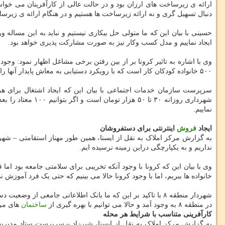
ارائه ی زیرساخت های ارزان بود و در حالت عالی از کارآفرینان می خواس
دنبال تسهیل گری و نه ارائه زیرساخت ها هستیم و در هنگام ارائه ی زی
حسینی با بیان این که ما متولی حل بیکاری نیستیم و نباید به این مساله و
ایجاد نماییم و مدل کسب وکار نیز به صورت مشارکت پذیری خواهد بود.
وی با اشاره به تاثیر کرونا بر از بین رفتن برخی مشاغل اظهار نمود: وجود
۵۰۰ خانواده کودکان کار است که با رویکرد دستیابی به معاش پایدار آنها را در دوره های عملیاتی وارد کردیم.
سرپرست سازمان خدمات اجتماعی با بیان این که ایجاد اشتغال برای هر 
شهرداری روزانه ۰
نماییم.
ایجاد
فروش
اینترنتی برای دستفروشان
نداریم و به یکپارچگی دراین زمینه نرسیده ایم.
خانواده ها ببریم، اما با وجود کرونا حالا می بینیم که حتی یک فرد آموزش ند
شهردار منطقه ۸ با تاکید بر این که ما بانک اطلاعاتی جامعی
در منطقه ۸ به وجود آمد و حالا می توانیم با بهره گیری از
ساختمان
های مرب
کارآفرینی متناسب با شرایط هر محله
به گزارش مرکز املاک به نقل از ایسنا، شیرزاد – سرپرست ستاد مدیریت 