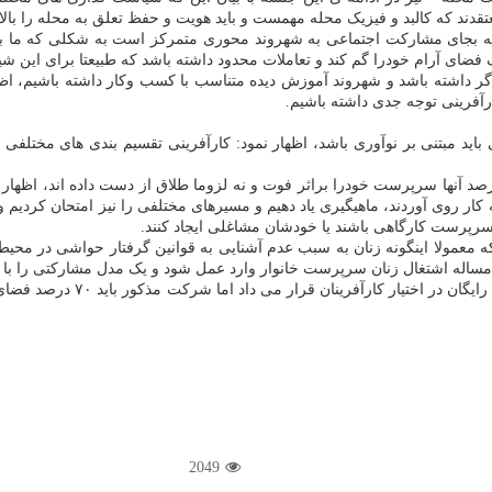
دند که کالبد و فیزیک محله مهمست و باید هویت و حفظ تعلق به محله را بالا ببر
حله بجای مشارکت اجتماعی به شهروند محوری متمرکز است به شکلی که ما با
ضای آرام خودرا گم کند و تعاملات محدود داشته باشد که طبیعتا برای این شیو
گر داشته باشد و شهروند آموزش دیده متناسب با کسب وکار داشته باشیم، اظ
فرینی توجه جدی داشته باشیم.
ی باید مبتنی بر نوآوری باشد، اظهار نمود: کارآفرینی تقسیم بندی های مختلفی
ا بیان این که ۴۵۰ هزار زن سرپرست خانوار در تهران داریم که ۷۰ درصد آنها سرپرست خودرا براثر فوت و نه لزوم
ه کار روی آوردند، ماهیگیری یاد دهیم و مسیرهای مختلفی را نیز امتحان کردیم 
 سرپرست کارگاهی باشند یا خودشان مشاغلی ایجاد کنند.
که معمولا اینگونه زنان به سبب عدم آشنایی به قوانین گرفتار حواشی در محی
اله اشتغال زنان سرپرست خانوار وارد عمل شود و یک مدل مشارکتی را با پیما
بهروزآذر افزود: براین اساس ش
2049