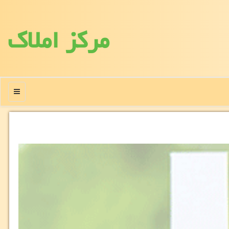
مركز املاك
منو