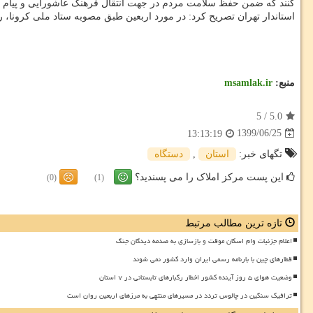
کنند که ضمن حفظ سلامت مردم در جهت انتقال فرهنگ عاشورایی و پیام ار
استاندار تهران تصریح کرد: در مورد اربعین طبق مصوبه ستاد ملی کرونا، ر
منبع:
msamlak.ir
5
/
5.0
1399/06/25
13:13:19
تگهای خبر:
استان
,
دستگاه
این پست مرکز املاک را می پسندید؟
(0)
(1)
تازه ترین مطالب مرتبط
اعلام جزئیات وام اسکان موقت و بازسازی به صدمه دیدگان جنگ
قطارهای چین با بارنامه رسمی ایران وارد کشور نمی شوند
وضعیت هوای ۵ روز آینده کشور اخطار رگبارهای تابستانی در ۷ استان
ترافیک سنگین در چالوس تردد در مسیرهای منتهی به مرزهای اربعین روان است