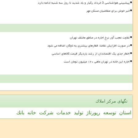
پیشبینی هواشناسی 3 خرداد رگبار و باد شدید تا روز سه شنبه ادامه دارد
خبر خوش برای متقاضیان مسکن مهر
تفاوت تعجب آور نرخ اجاره در مناطق مختلف تهران
در صورت افزایش تقاضا، قطارهای بیشتری به ناوگان اضافه می شود
اخطار جدی یک اقتصاددان از رشد باردیگر قیمت کالاهای اساسی
اجاره این خانه در تهران ماهی ۱۲۰ میلیون تومان است
تگهای مركز املاك
استان
توسعه
رپورتاژ
تولید
خدمات
شركت
خانه
بانك