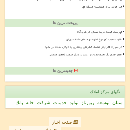
خبر خوش برای متقاضیان مسکن مهر
پربحث ترین ها
فهرست قیمت خرید مسکن در نازی آباد
تفاوت تعجب آور نرخ اجاره در مناطق مختلف تهران
در صورت افزایش تقاضا، قطارهای بیشتری به ناوگان اضافه می شود
اخطار جدی یک اقتصاددان از رشد باردیگر قیمت کالاهای اساسی
جدیدترین ها
تگهای مركز املاك
استان
توسعه
رپورتاژ
تولید
خدمات
شركت
خانه
بانك
صفحه اخبار