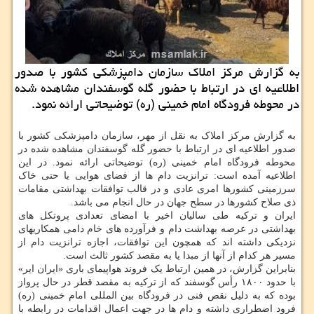
به گزارش مركز املاك سازمان دامپزشكی كشور با صدور
اطلاعیه ای در ارتباط با حضور گله گوسفندان مشاهده شده
در محوطه فرودگاه امام خمینی (ره) توضیحاتی ارائه نمود.
به گزارش مرکز املاک به نقل از مهر، سازمان دامپزشکی کشور با
صدور اطلاعیه ای در ارتباط با حضور گله گوسفندان مشاهده شده در
محوطه فرودگاه امام خمینی (ره) توضیحاتی ارائه نمود. در این
اطلاعیه آمده است: ترانزیت دام ها از فضای هوایی یا حتی خاک
سرزمینی کشورها امری عادی و در قالب توافقات بهداشتی مقامات
ذی صلاح کشورها در سطح جهان در حال انجام می باشد.
ایران و ترکیه طی سالیان اخیر با امضای تعدادی پروتکل های
بهداشتی در عرصه بهداشت دام و فرآورده های خام دامی همکاریهای
نزدیکی داشته اند که همچون این توافقات، اجازه ترانزیت دام از
مسیر هر کدام از آنها از مبدا یا به مقصد کشور ثالث است.
بنابراین گزارش، در همین ارتباط یک فروند هواپیمای باری «ایران ایر»
با حدود ۱۸۰۰ رأس گوسفند که از ترکیه به مقصد قطر در حال پرواز
بوده که به دلیل نقص فنی در فرودگاه بین المللی امام خمینی (ره)
فرود اضطراری داشته و دام ها در جهت اعمال اقدامات در رابطه با