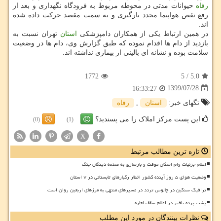
رفاه
حیوانات مدتی در محوطه مربوط به فرودگاه نگهداری و بعد از
رفع نقص هواپیما مجدد بارگیری و به سمت مقصد حرکت داده شده
اند.
در همین ارتباط یکی از همکاران دامپزشکی
استان
تهران نسبت به
بازدید از دام ها اقدام نموده که طبق گزارش وی، دام ها در وضعیت
سلامت بوده و نشانه ای بالینی از بیماری نداشته اند.
1772
5
/
5.0
1399/07/28
16:33:27
تگهای خبر:
استان
,
رفاه
این پست مرکز املاک را می پسندید؟
(0)
(1)
X
تازه ترین مطالب مرتبط
اعلام جزئیات وام اسکان موقت و بازسازی به صدمه دیدگان جنگ
وضعیت هوای ۵ روز آینده کشور اخطار رگبارهای تابستانی در ۷ استان
ترافیک سنگین در چالوس تردد در مسیرهای منتهی به مرزهای اربعین روان است
پشت پرده تاخیر در اعلام سقف اجاره
نظرات بینندگان در مورد این مطلب