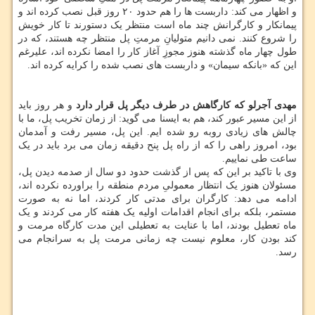
و اظهار می کند: داربست ها را هم حدود ۲۰ روز قبل نصب کرده اند و
پیمانکار و کارگرانش چند ماه است منتظر یک دستورند تا کار خویش
را شروع کنند. نمی دانیم متولیانِ مرمتِ پل منتظر چه هستند، که در
طول چهار ماه گذشته هنوز مجوزِ آغاز کار را امضا نکرده اند، علیرغم
این که «بانکه سیمان» و داربست های نصب شده را کرایه کرده اند.
مهدی آجرلو که کارگاهش در طرف دیگر پل قرار دارد
و هر روز باید
از این مسیر عبور کند، هم به ایسنا می گوید: از زمان تخریب پل، ما با
چالش های زیادی روبه رو شده ایم. این پل، مسیر رفت و آمدمان
بود، امروز راهی را که از راه پل پنح دقیقه زمان می برد باید در یک
ساعت طی نماییم.
وی با تاکید بر این که پس از گذشت حدود دو سال از صدمه دیدن پل،
مسئولان هنوز یک انتظار معمولیِ مردم منطقه را براورده نکرده اند،
ادامه می دهد: کارگران برای مدتی کار کردند، اما نه به صورت
مستمر، بلکه برای انجام اقدامات اولیه یک هفته کار می کردند و یک
ماه تعطیل بودند، اما با عنایت به تعطیلی این مدت کارگاه مرمت و
کند بودن کار، معلوم نیست چه زمانی مرمت پل به سرانجام می
رسد.