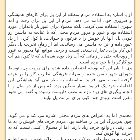
او با اشاره به استفاده مردم منطقه از این پل برای کارهای همیشگی
و ضروری خود، ادامه می دهد: مردم از این پل برای رفت و آمد
شهری استفاده نمی کردند، بلکه معمولا برای عبور بارِ باغداران مورد
استفاده بود و عبور و مرور مردم محلی که با عنایت به ماشین رو
نبودن پل، آنها بار خویش را با فرغون و حیوانات، یا کول کردن از پل
عبور داده و آنرا به ماشین می رساندند. اما از زمان تخریب پل دیگر
این کار برای باغداران شدنی نیست و برخی مواقع آنها مجبور به عبور
از رودخانه حتی در زمانی که آب زیاد بوده شده اند که تا کنون هم آب
دو کارگر را با خود برده است.
وی با بیان این که بودجه اختصاص داده شده برای مرمت پل، توسط
شورای شهر تأمین شده و میراث فرهنگی نظارت کار را بر عهده
گرفته است، می افزاید: متاسفانه به نظر می آید هماهنگی این
اقدامات خود یک فرایند بسیار سنگین بوده که پس از دو سال و با
انجام پیگیری های زیاد تازه به نصب داربست رسیده و گفته می شود
مقرر است بزودی چند اکیپ برای مرمت پل بیایند.
محمدی اما به اعتراض های مردم محلی اشاره می کند و می گوید:
چون پدربزرگ این پل را ساخته بود، مردم حرف های خویش را به ما
می زنند، در واقع حرف زیاد دارند، اما از مسئولان کسی نیست که به
حرف آنها گوش کند.
او به حضور چهارماهه پیمانکار مرمت پل در ملکِ شخصی خود اشاره