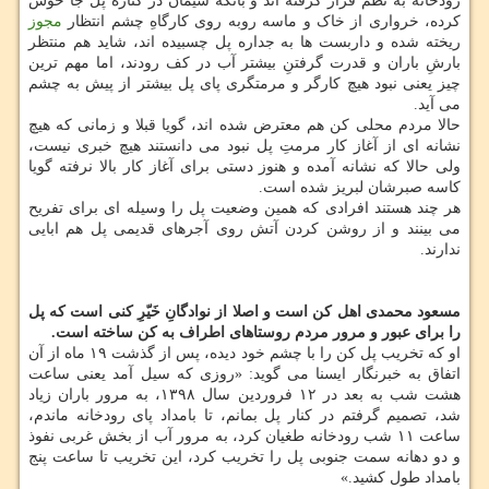
رودخانه به نظم قرار گرفته اند و بانکه سیمان در کناره پل جا خوش
کرده، خرواری از خاک و ماسه روبه روی کارگاهِ چشم انتظار
مجوز
ریخته شده و داربست ها به جداره پل چسبیده اند، شاید هم منتظر
بارشِ باران و قدرت گرفتنِ بیشتر آب در کف رودند، اما مهم ترین
چیز یعنی نبود هیچ کارگر و مرمتگری پای پل بیشتر از پیش به چشم
می آید.
حالا مردم محلی کن هم معترض شده اند، گویا قبلا و زمانی که هیچ
نشانه ای از آغاز کار مرمتِ پل نبود می دانستند هیچ خبری نیست،
ولی حالا که نشانه آمده و هنوز دستی برای آغاز کار بالا نرفته گویا
کاسه صبرشان لبریز شده است.
هر چند هستند افرادی که همین وضعیت پل را وسیله ای برای تفریح
می بینند و از روشن کردن آتش روی آجرهای قدیمی پل هم ابایی
ندارند.
مسعود محمدی اهل کن است و اصلا از نوادگانِ خَیّرِ کنی است که پل
را برای عبور و مرور مردم روستاهای اطراف به کن ساخته است.
او که تخریب پل کن را با چشم خود دیده، پس از گذشت ۱۹ ماه از آن
اتفاق به خبرنگار ایسنا می گوید: «روزی که سیل آمد یعنی ساعت
هشت شب به بعد در ۱۲ فروردین سال ۱۳۹۸، به مرور باران زیاد
شد، تصمیم گرفتم در کنار پل بمانم، تا بامداد پای رودخانه ماندم،
ساعت ۱۱ شب رودخانه طغیان کرد، به مرور آب از بخش غربی نفوذ
و دو دهانه سمت جنوبی پل را تخریب کرد، این تخریب تا ساعت پنج
بامداد طول کشید.»