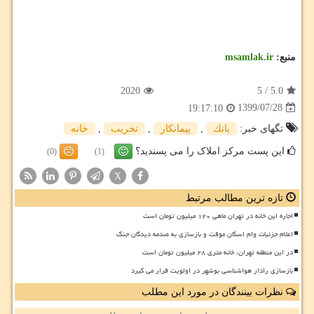
منبع:
msamlak.ir
2020
5
/
5.0
1399/07/28
19:17:10
تگهای خبر:
بانك
,
پیمانكار
,
تخریب
,
خانه
این پست مرکز املاک را می پسندید؟
(0)
(1)
X
تازه ترین مطالب مرتبط
اجاره این خانه در تهران ماهی ۱۲۰ میلیون تومان است
اعلام جزئیات وام اسکان موقت و بازسازی به صدمه دیدگان جنگ
در این منطقه تهران، خانه متری ۲۸ میلیون تومان است
بازسازی رادار هواشناسی بوشهر در اولویت قرار می گیرد
نظرات بینندگان در مورد این مطلب