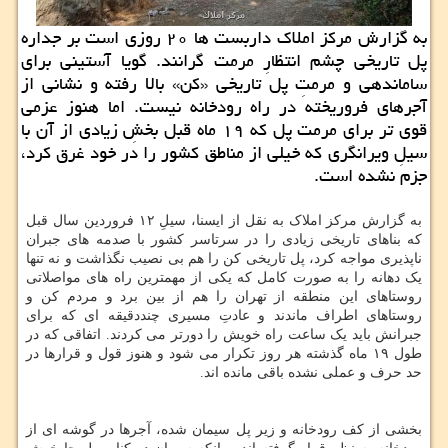
به گزارش مركز املاك داربست ها ۲۰ روزی است بر جداره
پل تاریخی چشم انتظارِ مرمت گرانند. گویا آستینی برای
ساماندهی و مرمتِ پل تاریخی «كن» بالا رفته و نشانی از
آجرهای فروریخته در راه رودخانه نیست. اما هنوز عزمی
قوی تر برای مرمت پل كه ۱۹ ماه قبل بخشِ زیادی از آن با
سیلِ ویرانگری كه خیلی از مناطق كشور را در خود غرق كرد،
جزم نشده است.
به گزارش مرکز املاک به نقل از ایسنا، سیلِ ۱۲ فروردین سال قبل
که بناهای تاریخی زیادی را در سرتاسر کشور با صدمه های جبران
ناپذیری مواجه کرد، پل تاریخی کن را هم بی نصیب نگذاشت و نه تنها
یک دهانه را به صورت کامل که یکی از مهمترین راه های مواصلاتی
روستاهای این منطقه از تهران را هم از بین برد و مردم کن و
روستاهای اطراف ماندند و عادتِ مسیری چنددقیقه ای که برای
جبرانش باید یک ساعت راه خویش را دورتر می کردند. اتفاقی که در
طول ۱۹ ماه گذشته هر روز تکرار می شود و هنوز قول و قرارها در
حد حرف و عملی نشده باقی مانده اند.
بخشی از کف رودخانه و زیر پل سیمان شده، آجرها در گوشه ای از