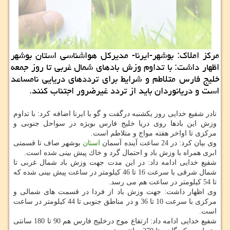
مركز املاك: بوشهر-ایرنا- مدیركل هواشناسی استان بوشهر
اظهار داشت: با تداوم وزش بادهای شمال غربی تا روز جمعه
خلیج فارس متلاطم و شرایط برای ترددهای دریایی نامساعد
است و دریانوردان باید از تردد غیرضرور اجتناب كنند.
نادر شفیع خدایی روز یكشنبه درگفت و گو با ایرنا اضافه كرد: با تداوم
وزش این بادها روی دریا خلیج فارس بویژه در سواحل جنوبی و
مركزی تا اواخر هفته مواج و متلاطم است.
وی بیان كرد: در 24 ساعت آینده آسمان
استان
بوشهر صاف تا قسمتی
ابری همراه با وزش باد و احتمال گرد و خاك پیش بینی شده است.
شفیع خدایی ادامه داد: در این مدت جهت وزش باد شمال غربی تا
شمال شرقی با سرعت 16 تا 46 كیلومتر در ساعت پیش بینی شده كه
تا 54 كیلومتر در ساعت هم می رسد.
وی اظهار داشت: جهت وزش باد از فردا در قسمت های شمالی و
مركزی با سرعت 10 تا 36 و در مناطق جنوبی تا 44 كیلومتر در ساعت
است.
شفیع خدایی ادامه داد: ارتفاع موج درخلیج فارس هم 90 تا 180 سانتی