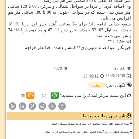
متر است كه گاهی تا 270 سانتی متر هم می رسد.
وی اضافه كرد: از فردا در سواحل شمالی و مركزی 60 تا 120 سانتی
متر پیش بینی شده كه در سواحل جنوبی به 90 تا 180 سانتی متر هم
افزایش می یابد.
شفیع خدایی ادامه داد: برای 24 ساعت آینده جزر اول دریا 01: 18
بامداد، مد اول 07: 52 بامداد، جزر دوم 11: 47 و مد دوم دریا 18: 34
پیش بینی شده است.
7212/6043**
خبرنگار: عبدالصمد شهریاری** انتشار دهنده: خدانظر خواجه
4670
5
/
5.0
1396/11/08
13:46:12
تگهای خبر:
استان
این پست مرکز املاک را می پسندید؟
(0)
(1)
X
تازه ترین مطالب مرتبط
اعلام جزئیات وام اسکان موقت و بازسازی به صدمه دیدگان جنگ
وضعیت هوای ۵ روز آینده کشور اخطار رگبارهای تابستانی در ۷ استان