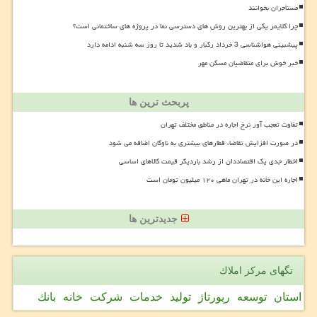
مستأجران بخوانند
چرا کلایمر یکی از بهترین روش های دسترسی نما در پروژه های ساختمانی است؟
پیشبینی هواشناسی 3 خرداد رگبار و باد شدید تا روز سه شنبه ادامه دارد
خبر خوش برای متقاضیان مسکن مهر
پربحث ترین ها
تفاوت تعجب آور نرخ اجاره در مناطق مختلف تهران
در صورت افزایش تقاضا، قطارهای بیشتری به ناوگان اضافه می شود
اخطار جدی یک اقتصاددان از رشد باردیگر قیمت کالاهای اساسی
اجاره این خانه در تهران ماهی ۱۲۰ میلیون تومان است
جدیدترین ها
تگهای مركز املاك
استان
توسعه
رپورتاژ
تولید
خدمات
شركت
خانه
بانك