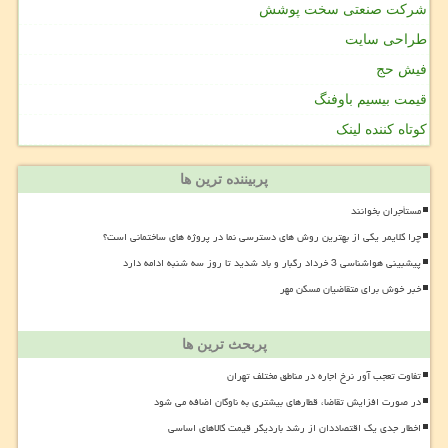
شرکت صنعتی سخت پوشش
طراحی سایت
فیش حج
قیمت بیسیم باوفنگ
کوتاه کننده لینک
پربیننده ترین ها
مستأجران بخوانند
چرا کلایمر یکی از بهترین روش های دسترسی نما در پروژه های ساختمانی است؟
پیشبینی هواشناسی 3 خرداد رگبار و باد شدید تا روز سه شنبه ادامه دارد
خبر خوش برای متقاضیان مسکن مهر
پربحث ترین ها
تفاوت تعجب آور نرخ اجاره در مناطق مختلف تهران
در صورت افزایش تقاضا، قطارهای بیشتری به ناوگان اضافه می شود
اخطار جدی یک اقتصاددان از رشد باردیگر قیمت کالاهای اساسی