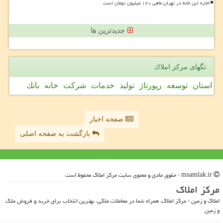
اجاره این خانه در تهران ماهی ۱۲۰ میلیون تومان است
جدیدترین ها
تگهای مركز املاك
استان
توسعه
رپورتاژ
تولید
خدمات
شركت
خانه
بانك
صفحه اخبار
بازگشت به صفحه اصلی
msamlak.ir - حقوق مادی و معنوی سایت مركز املاك محفوظ است
مركز املاك
املاک و زمین - مرکز املاک، همراه شما در معاملات ملکی، بهترین انتخاب برای خرید و فروش ملک
و زمین