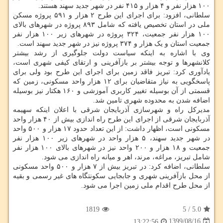
۱۰۰ هزار نفر و ۴ هزار و ۴۱۵ نفر در شهر جدید سهند هستند.
سلطانی، افزود: برای اجرای این طرح ۲ هزار و ۵۹۱ پروژه مسکن
ملی در استان تخصیص یافته که شامل ۸۹۳ پروژه در شهرهای بالای
۱۰۰ هزار نفر جمعیت، ۳۲۴ پروژه در شهرهای زیر ۱۰۰ هزار نفر
جمعیت استان و یک هزار و ۳۷۴ پروژه نیز در شهر جدید سهند است.
وی با اشاره به اینکه سیاست دولت جلوگیری از رشد بیشتر
کلانشهرها و توجه بیشتر بر بازآفرینی و ارتقای کیفی شهری است،
یادآوری کرد: تبریز فاقد زمین برای اجرای این طرح بود ولی برای
پاسخگویی به نیاز متقاضیان برای ۱۲ هزار واحد مسکونی، زمین که
قسمتی از آن بوسیله تغییر کاربری آموزشی و ۱۶۰ هکتار نیز بوسیله
اضافه شدن به محدوده شهری تامین شد.
مدیرکل راه و شهرسازی آذربایجان شرقی با اعلان اینکه سهیمه
آذربایجان شرقی از اجرای این طرح راه اندازی بیش از ۴۰ هزار واحد
مسکونی است، اظهار داشت: از این تعداد حدود ۱۷ هزار و ۵۰۰ واحد
در شهر جدید سهند، ۵ هزار واحد در شهرهای زیر ۱۰۰ هزار نفر
جمعیت و ۱۸ هزار و ۲۰۰ واحد نیز در شهرهای بالای ۱۰۰ هزار نفر
شامل تبریز، مراغه، مرند، اهر و میانه راه اندازی می شود.
سلطانی، اضافه کرد: در تبریز بیش از ۷ هزار و ۵۰۰ واحد مسکونی
از محل بازآفرینی شهری و جابجایی سکونتگاه های غیر رسمی و بقیه
از محل طرح اقدام ملی زمین اجرا می شود.
1819
5
/
5.0
1399/08/16
13:22:56