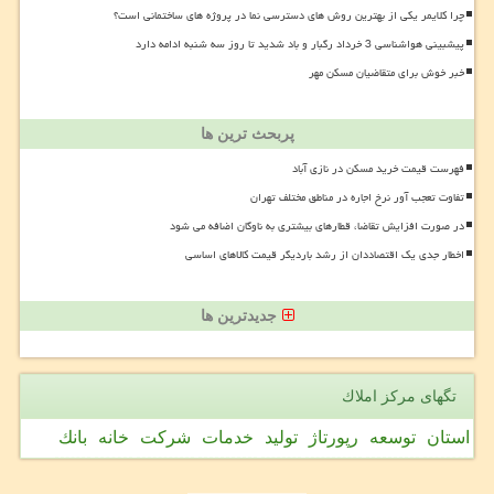
چرا کلایمر یکی از بهترین روش های دسترسی نما در پروژه های ساختمانی است؟
پیشبینی هواشناسی 3 خرداد رگبار و باد شدید تا روز سه شنبه ادامه دارد
خبر خوش برای متقاضیان مسکن مهر
پربحث ترین ها
فهرست قیمت خرید مسکن در نازی آباد
تفاوت تعجب آور نرخ اجاره در مناطق مختلف تهران
در صورت افزایش تقاضا، قطارهای بیشتری به ناوگان اضافه می شود
اخطار جدی یک اقتصاددان از رشد باردیگر قیمت کالاهای اساسی
جدیدترین ها
تگهای مركز املاك
استان
توسعه
رپورتاژ
تولید
خدمات
شركت
خانه
بانك