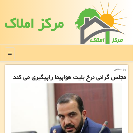
مركز املاك
منو
یوسفی :
مجلس گرانی نرخ بلیت هواپیما راپیگیری می كند