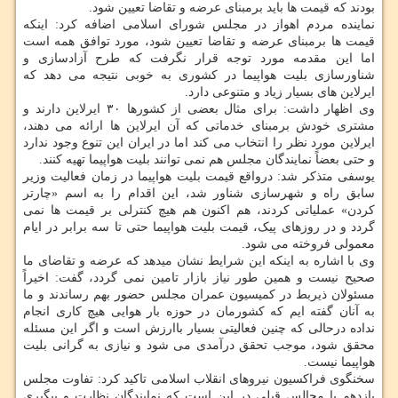
بودند که قیمت ها باید برمبنای عرضه و تقاضا تعیین شود.
نماینده مردم اهواز در مجلس شورای اسلامی اضافه کرد: اینکه
قیمت ها برمبنای عرضه و تقاضا تعیین شود، مورد توافق همه است
اما این مقدمه مورد توجه قرار نگرفت که طرح آزادسازی و
شناورسازی بلیت هواپیما در کشوری به خوبی نتیجه می دهد که
ایرلاین های بسیار زیاد و متنوعی دارد.
وی اظهار داشت: برای مثال بعضی از کشورها ۳۰ ایرلاین دارند و
مشتری خودش برمبنای خدماتی که آن ایرلاین ها ارائه می دهند،
ایرلاین مورد نظر را انتخاب می کند اما در ایران این تنوع وجود ندارد
و حتی بعضاً نمایندگان مجلس هم نمی توانند بلیت هواپیما تهیه کنند.
یوسفی متذکر شد: درواقع قیمت بلیت هواپیما در زمان فعالیت وزیر
سابق راه و شهرسازی شناور شد، این اقدام را به اسم «چارتر
کردن» عملیاتی کردند، هم اکنون هم هیچ کنترلی بر قیمت ها نمی
گردد و در روزهای پیک، قیمت بلیت هواپیما حتی تا سه برابر در ایام
معمولی فروخته می شود.
وی با اشاره به اینکه این شرایط نشان میدهد که عرضه و تقاضای ما
صحیح نیست و همین طور نیاز بازار تامین نمی گردد، گفت: اخیراً
مسئولان ذیربط در کمیسیون عمران مجلس حضور بهم رساندند و ما
به آنان گفته ایم که کشورمان در حوزه بار هوایی هیچ کاری انجام
نداده درحالی که چنین فعالیتی بسیار باارزش است و اگر این مسئله
محقق شود، موجب تحقق درآمدی می شود و نیازی به گرانی بلیت
هواپیما نیست.
سخنگوی فراکسیون نیروهای انقلاب اسلامی تاکید کرد: تفاوت مجلس
یازدهم با مجالس قبلی در این است که نمایندگان نظارت و پیگیری