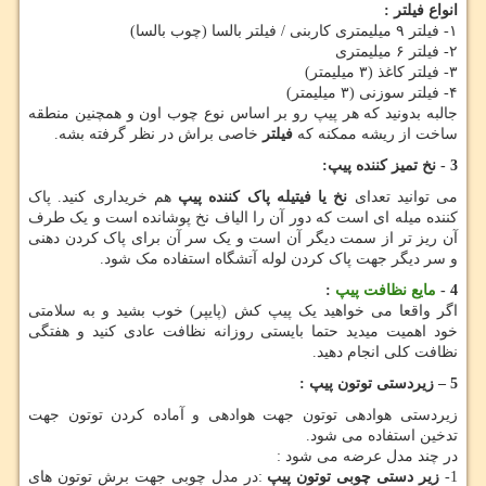
انواع فیلتر :
۱- فیلتر ۹ میلیمتری کاربنی / فیلتر بالسا (چوب بالسا)
۲- فیلتر ۶ میلیمتری
۳- فیلتر کاغذ (۳ میلیمتر)
۴- فیلتر سوزنی (۳ میلیمتر)
جالبه بدونید که هر پیپ رو بر اساس نوع چوب اون و همچنین منطقه
ساخت از ریشه ممکنه که
فیلتر
خاصی براش در نظر گرفته بشه.
3 -
نخ تمیز کننده پیپ:
می توانید تعدای
نخ یا فیتیله پاک کننده پیپ
هم خریداری کنید. پاک
کننده میله ای است که دور آن را الیاف نخ پوشانده است و یک طرف
آن ریز تر از سمت دیگر آن است و یک سر آن برای پاک کردن دهنی
و سر دیگر جهت پاک کردن لوله آتشگاه استفاده مک شود.
4 -
مایع نظافت پیپ
:
اگر واقعا می خواهید یک پیپ کش (پایپر) خوب بشید و به سلامتی
خود اهمیت میدید حتما بایستی روزانه نظافت عادی کنید و هفتگی
نظافت کلی انجام دهید.
5
–
زیردستی توتون پیپ :
زیردستی هوادهی توتون جهت هوادهی و آماده کردن توتون جهت
تدخین استفاده می شود.
در چند مدل عرضه می شود :
1-
زیر دستی چوبی توتون پیپ
:در مدل چوبی جهت برش توتون های