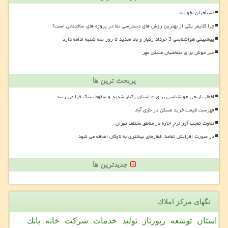
مستأجران بخوانند
چرا کلایمر یکی از بهترین روش های دسترسی نما در پروژه های ساختمانی است؟
پیشبینی هواشناسی 3 خرداد رگبار و باد شدید تا روز سه شنبه ادامه دارد
خبر خوش برای متقاضیان مسکن مهر
پربحث ترین ها
اخطار نارنجی هواشناسی برای ۴ استان رگبار شدید و سقوط سنگ فرا می رسد
فهرست قیمت خرید مسکن در نازی آباد
تفاوت تعجب آور نرخ اجاره در مناطق مختلف تهران
در صورت افزایش تقاضا، قطارهای بیشتری به ناوگان اضافه می شود
جدیدترین ها
تگهای مركز املاك
استان
توسعه
رپورتاژ
تولید
خدمات
شركت
خانه
بانك