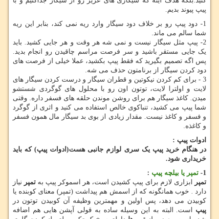
کنید.بلکه هدف اینه که سیگاری های عزیز رو از سیگار جداکنیم و با
پیپ پیوند بدیم.
1- دود پیپ رو بر خلاف دود سیگار وارد ریه نمی کند، بنابر این ریه
شما سالم می ماند.
2- پیپ مثل سیگار نیست و نمی شه هر وقت و هر جایی کشید. باید
یک جایی مستقر باشید و سر فرصت مراسم چاقیدن رو انجام بدید.
پس اگه تصمیم بگیرید که فقط پیپ بکشید، عملا خیلی از فرصت های
دود کردن سیگار از برنامتون حذف می شه.
3 - برای کم کردن نیکوتین و قطران سیگار و درست کردن سیگار های
لایت و اولترا لایت، توتون اون رو با محلول های گوگردی شستشو
میدن. کاغذ سیگار هم برای روشن موندن حلقه های فسفر داره. وقتی
شما پیپ می کشید، تنباکوی خالص استفاده می کنید و اثری از گوگرد
و فسفر و کاغذ نیست. مقدار زیادی از بوی بد سیگار مال همون فسفر
و کاغذه.
ادوات پیپ :
در هنگام خرید پیپ یک سری لوازم جانبی هست(ادوات پیپ) که باید
خریداری شود.
1-
تمپر یا بیلچه پیپ
:
تمپر
ابزاری لازم برای پیپ کشیدن است، هر اسموکر پیپ به
تمپر
نیاز
دارد . خوب همانگونه که از اسمش هم پیداشت (تمپر) معنای کوبنده یا
کوبیدن می دهد، پس اولین و مهمترین وظیفه آن کوبیدن توتون در
پیپ
است. البته به این وسیله ساده به قولی آپشن هایی هم اضافه