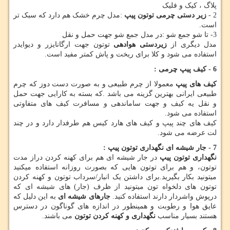
پلاگ ، کیک و فلیک
2 -
زیر دستی چرمی توتون پیپ
:مدل چرم خشک هم دارد که سبک تر
است.
3- تا شو جمع شو :در مدل جمع شو جهت حمل و نقل
مدل دیگری از
زیردستی هوادهی
توتون جهت ارگانایزر و دیوایدر
استفاده می شود و کلا برای ریخت و پاش کمتر مفید است.
6 - کیف پیپ چرمی :
کیف های پیپ
معمولا از چرم طبیعی و به صورت دست دوز که چرم
طبیعی ایرانی بهترین گزینه می باشد .که بسته به کارایی جهت حمل
و نقل یه کیف و جهت ساماندهی و مسافرت کیف های متفاوتی
استفاده می شود.
کیف های چند پیپ و کیف های هارد کیس هم طرفدار دارد و در چند
لت عرضه می شود.
7 - جار شیشه ای نگهداری توتون پیپ :
نگهداری توتون پیپ
در جار شیشه ای هم برای کهنه کردن دراز مدت
توتون، و هم برای توتون هایی که بصورت روزانه استفاده میکنید
میتونید بکار بگیرید.برای داشتن یک انبار/سرداب توتون و کهنه کردن
توتون های دلخواه تون میتونید از ظرف (جار) های شیشه ای که
درپوش واشردار دارند استفاده کنید.
جارهای شیشه ای
به این دلیل که
عایق هوا و رطوبت و همینطور در اندازه های گوناگون در دسترس
هستند بسیار مناسب
نگهداری و کهنه کردن توتون
می باشند.