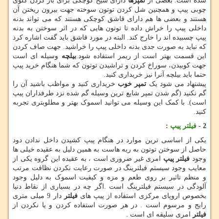
شده است. بعضی از
تمپرها
دارای سیخ کوچکی برای باز کردن گلوی
چوبی پیپ و همچنین شل کردن توتون سوخته جهت بیرون ریختن آن
هستند و بعضی ها هم دارای قاشق کوچکی هستند که می تواند بدنه
داخلی پیپ را خراش داده تا توتون هایی که در اثر سوختن به بدنه
پیپ چسبیده اند را خارج کند. البته در مورد قاشق باید گفت اشاره کرد
که نباید به صورت جدی بدنه داخلی پیپ را خراشید. جهت صاف کردن
این قسمت بهتر است از ریمر استفاده شود.
بیلچه
وسیله ای است
جهت کوبیدن، سوراخ کردن و تراشیدن توتون که شما هنگام خرید پیپ
حتما باید بیلچه آنرا نیز خریداری کنید.
پیشنهاد می شود یک
تمپر خوب
خریداری کنید و مواظب باشید آن را
گم نکنید (گم شدن تمپر شایع ترین وسیله گم شده نزد طرفداران پیپ
است). با کمک این وسیله می توانید اسموک بهتر و مطلوبتری تجربه
کنید.
2 -
فیلتر پیپ
:
یکی از اساسی ترین موارد در هنگام پیپ کشیدن داخل ندادن دود
حاصل از سوختن توتون به ریه هاست به همین دلیل به عقیده خیلی ها
وجود
فیلتر پیپ
امری غیر ضروری است ، به عقیده این گروه یکی از
معایب وجود سیستم فیلترینگ در صورت رعایت نکردن نظافت مرتب
و منظم تاثیر بر روی طعم و مزه و کیفیت اسموک به دلیل وجود
آلودگی در سیستم فیلترینگ است .اگر چه در بسیاری از نقاط دنیا
بخصوص اروپای مرکزی استفاده از پیپ های
فیلتر
دار 9 میلی متری
رایج و مرسوم است . در هر صورت استفاده کردن و یا نکردن از
فیلتر
امری سلیقه ای است .