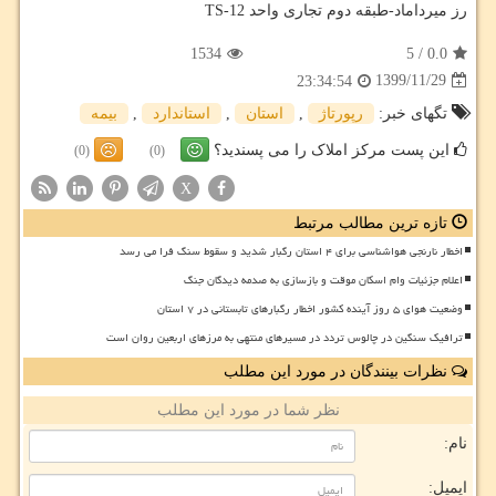
رز میرداماد-طبقه دوم تجاری واحد TS-12
1534
5
/
0.0
1399/11/29
23:34:54
تگهای خبر:
رپورتاژ
,
استان
,
استاندارد
,
بیمه
این پست مرکز املاک را می پسندید؟
(0)
(0)
X
تازه ترین مطالب مرتبط
اخطار نارنجی هواشناسی برای ۴ استان رگبار شدید و سقوط سنگ فرا می رسد
اعلام جزئیات وام اسکان موقت و بازسازی به صدمه دیدگان جنگ
وضعیت هوای ۵ روز آینده کشور اخطار رگبارهای تابستانی در ۷ استان
ترافیک سنگین در چالوس تردد در مسیرهای منتهی به مرزهای اربعین روان است
نظرات بینندگان در مورد این مطلب
نظر شما در مورد این مطلب
نام:
ایمیل: