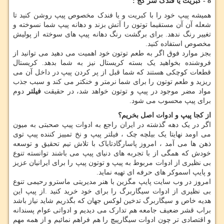
8 - کبریت یا فندک سر کج :
همیشه پیپ خود را با کبریت و یا فندک مخصوص پیپ روشن کنید تا
شعله آن آن مستقیما توتون را آتش بزند و دهانه پیپ شما نسوخته و
تغییر رنگ ندهد. برای برگشت رنگ دهانه پیپ های سوخته از پولیش
مخصوص استفاده کنید.
بجز موارد فوق اگر به طعم توتون خود اهمیت می دهید می توانید از
فروشنده بخواهید یک بسته کریستال نیز به شما بدهد. کریستال
قطعات کوچکی هستند که شما قبل از پر کردن پیپ در داخل آن می
ریزید و طعم توتون را برای شما نرمتر و خنکتر می کند و سبب جذب
مواد مضر موجود در پیپ و توتون خواهد شد، در حقیقت
فیلتر
دوم
برای پیپ محسوب می شود.
از کجا پیپ و ادوات اصل بخریم؟
اگر در یک دهه گذشته در ایران راجع به ادوات پیپ صحبتی به میون
می اومد نهایتا یک بیلچه چک ، فیلتر پیپ و نخ تمییز کننده پیپ توی
ذهن ها می آمد ، امروز پاسارگادتاباک با تلاش تیم تحقیق و توسعه
خودش که همگی از با تجربه های دنیای پیپ می باشند توانسته تنوع
بی نظیری از ادوات مربوط به پیپ و توتون پیپ را برای ایرانیان عزیز
و پایپ اسموکر های حرفه ای تهیه نماید.
امروز در وب سایت پایپ مگزین با هنر مدیریتی ماسترو رحیمی تنوع
بی نظیری از ادوات سیگاربرگ را برای خود خرید کنید .از پیپ این
هدیه خاص و سیگاربرگ تدخین لوکس جهان که بگذریم شاید نیاز باشد
براب قشر ضعیف جامعه هم تدارک می دیدیم و ادواتی عوام پسندانه
و اقتصادی تر چون ادوات سیگارپیچ را هم فراهم نمائیم و از همه مهم