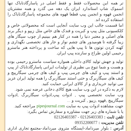
تر همه این محصولات فقط و فقط اصلی در پاسارگادتاباک تنها
اسموک شاپ استاندارد ایران یک دهه می گذرد و همه مشتریان
انجمن قهوه و انجمن پیپ قطعا قهوه های مجموعه پاسارگادتاباک را
استفاده کرده اند.
اما قسمت جالب این وب سایت آنجایی است که محصولاتی خاص و
کلکسیونی مثل پیپ و کبریت و فندک های خاص مثل زیپو و دیگر برند
های اصلی و معتبر دنیا را همه در کنار هم ببینیم.از چوب سیگار های
زیبا گرفته تا هومیدور های چشم نواز و جار های تخصصی نگهداری و
کهنه کردن توتون ها تا پیپ هایی که ساخت و پرداخته هنر ماسترو
رحیمی اولین طراح و سازنده پیپ ایران.
تولید و جهش تولید کالای داخلی همواره سیاست ماسترو رحیمی بوده
و هست و شما تنوع بی نظیری از تولیدات ایرانی پاسارگادتاباک از پیپ
و استند پیپ و کیف های چرمی پیپ و کیف های چرمی سیگارپیچ و
کیف های سیگاربرگ و حتی استند سیگاربرگ را همه تولید ایران عزیز
می توانید خریداری و از کالای ایرانی حمایت کنید.
لازم به ذکره در این وب سایت هیچ کالای دخانی عرضه نمی شود.
وب سایت تخصصی پیپ , ادوات پیپ,ادوات سیگاربرگ ,ادوات
سیگارپیچ ,قهوه ,زیپو , کبریت و ...
جهت مشاهده ادوات پیپ به سایت
pipesjournal.com
مراجعه کنید.
یا با شماره های زیر جهت مشاوره و سفارش تماس بگیرد:
تلفن ثابت :
02126403383 - 02126403387
تلفن مدیریت :
09352200077
آدرس
:
بلوار میرداماد-ایستگاه متروی میرداماد-مجتمع تجاری اداری