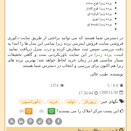
پرده زبـرا طرح ساده
پرده زبـرا طرح گلدار
پرده زبـرا کرکره ای
پرده زبـرا توری
پرده زبـرا پلیسه ای
...
در دسترس شما هستند که می توانید براحتی از طریق سایت دکوری
فروشی سایت فروش اینترنتی پرده زبرا تمامی این مدل ها را ابتدا به
دقت بررسی سپس ثبت سفارش کرده و درب منزل دریافت نمایید.
قیمت پرده زبـرا
در این سایت باورنکردنی ست و گاهی تخفیفات
بسیار مناسبی هم در زمان خرید لحاظ خواهد شد؛ بهترین پرده های
زبرا هم اکنون برای بررسی و انتخاب در دسترس شما هستند.
نویسنده: طیب عالی
1374
5
/
0.0
1399/11/30
17:56:04
تگهای خبر:
رپورتاژ
,
تولید
,
خرید
,
دكوراسیون
این پست مرکز املاک را می پسندید؟
(0)
(0)
X
تازه ترین مطالب مرتبط