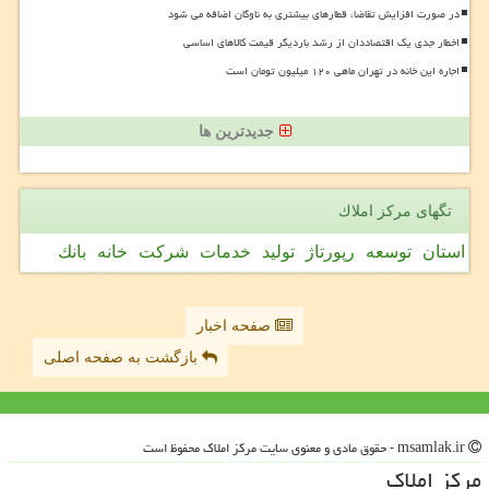
در صورت افزایش تقاضا، قطارهای بیشتری به ناوگان اضافه می شود
اخطار جدی یک اقتصاددان از رشد باردیگر قیمت کالاهای اساسی
اجاره این خانه در تهران ماهی ۱۲۰ میلیون تومان است
جدیدترین ها
تگهای مركز املاك
استان
توسعه
رپورتاژ
تولید
خدمات
شركت
خانه
بانك
صفحه اخبار
بازگشت به صفحه اصلی
msamlak.ir - حقوق مادی و معنوی سایت مركز املاك محفوظ است
مركز املاك