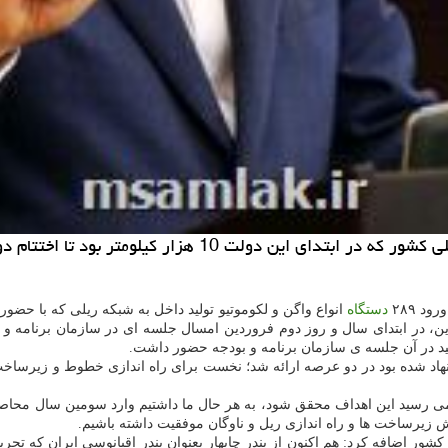
د تا اختتام دولت دوازدهم به 14 هزار کیلومتر خواهد رسید.
د ۲۸۹
دستگاه
انواع واگن و لکوموتیو تولید داخل به شبکه ریلی که با حض
 این، در ابتدای سال و روز دوم فروردین امسال جلسه ای در سازمان برنامه 
لید در آن جلسه ی سازمان برنامه و بودجه حضور داشت.
اد شده بود در دو عرصه ارائه شد؛ نخست برای راه اندازی خطوط و زیرساخت ها
ر می رسید این اهداف محقق شود، به هر حال ما داشتیم وارد سومین سال مح
بخش زیرساخت ها و راه اندازی ریل و ناوگان موفقیت داشته باشیم.
ر اضافه کرد: هم اکنون از بندر چابهار بعنوان بندر اقیانوسی ایران که تح