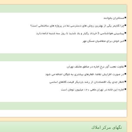
مستأجران بخوانند
چرا کلایمر یکی از بهترین روش های دسترسی نما در پروژه های ساختمانی است؟
پیشبینی هواشناسی 3 خرداد رگبار و باد شدید تا روز سه شنبه ادامه دارد
خبر خوش برای متقاضیان مسکن مهر
تفاوت تعجب آور نرخ اجاره در مناطق مختلف تهران
در صورت افزایش تقاضا، قطارهای بیشتری به ناوگان اضافه می شود
اخطار جدی یک اقتصاددان از رشد باردیگر قیمت کالاهای اساسی
اجاره این خانه در تهران ماهی ۱۲۰ میلیون تومان است
تگهای مركز املاك