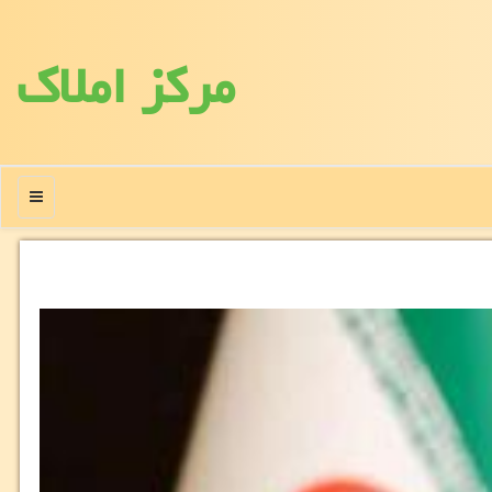
مركز املاك
منو