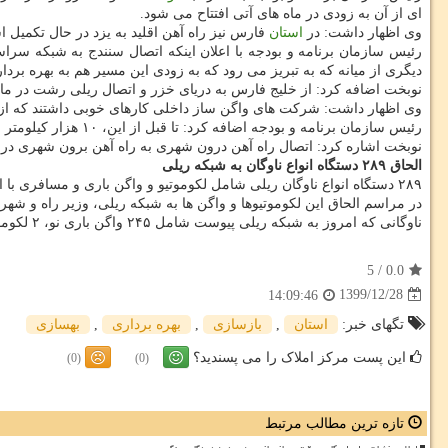
ای از آن به زودی در ماه های آتی افتتاح می شود.
وی اظهار داشت: در
استان
فارس نیز راه آهن اقلید به یزد در حال تکمیل 
رئیس سازمان برنامه و بودجه با اعلان اینکه اتصال سنندج به شبکه سرا
دیگری از میانه که به تبریز می رود که به زودی این مسیر هم به بهره برد
نوبخت اضافه کرد: از خلیج فارس به دریای خزر و اتصال ریلی رشت در ما
وی اظهار داشت: شرکت های واگن ساز داخلی کارهای خوبی داشتند که از آ
رئیس سازمان برنامه و بودجه اضافه کرد: تا قبل از این، ۱۰ هزار کیلومتر خط آهن در کشور داشتیم، اما امروز این رقم به ۱۴ هزار کیلومتر رسیده است و این نشان از رشد ۴۰ درصدی دارد.
نوبخت اشاره کرد: اتصال راه آهن درون شهری به راه آهن برون شهری در 
الحاق ۲۸۹ دستگاه انواع ناوگان به شبکه ریلی
۲۸۹ دستگاه انواع ناوگان ریلی شامل لکوموتیو و واگن باری و مسافری با اعتبار ۶۳۷ میلیارد تومان در یازدهمین و دوازدهمین مراسم الحاق ناوگان، امسال به شبکه ریلی کشور پیوست.
در مراسم الحاق این لکوموتیوها و واگن ها به شبکه ریلی، وزیر راه و 
ناوگانی که امروز به شبکه ریلی پیوست شامل ۲۴۵ واگن باری نو، ۲ لکوموتیو باری و ۳ واگن مسافری نو، ۵ لکوموتیو بازسازی شده، ۲۸ واگن مسافری و خدماتی و بهسازی ۶ لکوموتیو دیگر بود.
5
/
0.0
1399/12/28
14:09:46
تگهای خبر:
استان
,
بازسازی
,
بهره برداری
,
بهسازی
این پست مرکز املاک را می پسندید؟
(0)
(0)
تازه ترین مطالب مرتبط