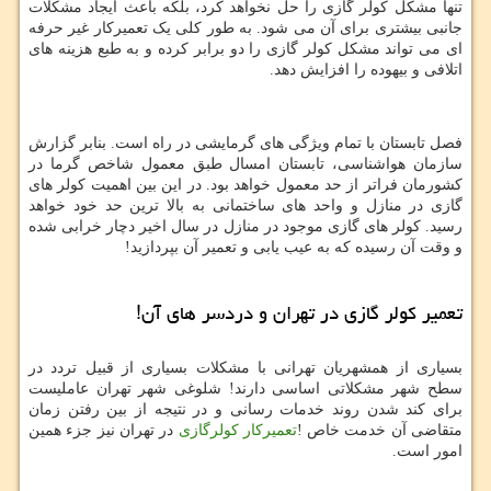
تنها مشکل کولر گازی را حل نخواهد کرد، بلکه باعث ایجاد مشکلات
جانبی بیشتری برای آن می شود. به طور کلی یک تعمیرکار غیر حرفه
ای می تواند مشکل کولر گازی را دو برابر کرده و به طبع هزینه های
اتلافی و بیهوده را افزایش دهد.
فصل تابستان با تمام ویژگی های گرمایشی در راه است. بنابر گزارش
سازمان هواشناسی، تابستان امسال طبق معمول شاخص گرما در
کشورمان فراتر از حد معمول خواهد بود. در این بین اهمیت کولر های
گازی در منازل و واحد های ساختمانی به بالا ترین حد خود خواهد
رسید. کولر های گازی موجود در منازل در سال اخیر دچار خرابی شده
و وقت آن رسیده که به عیب یابی و تعمیر آن بپردازید!
تعمیر کولر گازی در تهران و دردسر های آن!
بسیاری از همشهریان تهرانی با مشکلات بسیاری از قبیل تردد در
سطح شهر مشکلاتی اساسی دارند! شلوغی شهر تهران عاملیست
برای کند شدن روند خدمات رسانی و در نتیجه از بین رفتن زمان
متقاضی آن خدمت خاص !
تعمیرکار کولرگازی
در تهران نیز جزء همین
امور است.