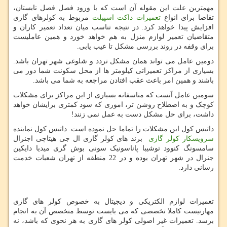
مهمترین علت این مقوله آن است که با ورود فصل فصل تابستان،
تقاضا برای انواع
تعمیرات داکت اسپیلت
مربوط به کولرهای گازی
افزایش پیدا خواهد کرد. در نتیجه تناسب میان تعداد تعمیر کاران و
متقاضیان تعمیر لوازم منزل به هم خواهد خورد و همین عاملیست
برای وقفه در روند بررسی مشکل تا عیب یابی.
دومین عامل می تواند همان مشکل تردد و شلوغی شهر تهران باشد.
بسیاری از مراکز تعمیراتی کیلومتر ها از محل سکونت شما دور می
باشند و همین امر باعث عقب افتادن مراجعه به شما می باشد.
سومین عامل آنست که متاسفانه بسیاری از این مراکز برای مشکلات
کوچک و به اصطلاح روشن تر، اموری که سود کمتری برایشان خواهد
داشت، برای حل مشکل دست به عمل نمی زنند!
داتیس کول این مشکلات را تماما حل نموده است. داتیس کول نماینده
سرویسکار کولر گازی
برند های کولر گازی ال جی هیتاچی اجنرال
سامسونگ کنوود توشیبا پاناسونیک سونی بوش گری میدیا دایکین
جنرال در شهر تهران بوده و در 22 منطقه از تهران شعبات خدمت
رسانی دارد.
تعمیرات لوازم الکتریکی و دیجیتال به خصوص کولر های گازی
مهارتیست کاملا تخصصی که می بایست توسط متخصص آن به انجام
برسد. تعمیرات غیر اصولی کولر های گازی به هر نحوی که باشد، نه