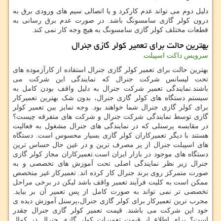
دلیل دوم می تواند عدم کارکرد و یا اتصالی سیم های ورودی برق به
درون کولر گازی سامسونگ باشد. در صورت عدم برق رسانی به
قطعات مختلف کولر گازی سامسونگ به هیچ وجه کار نمی کند.
بهترین حالت برای تعمیر کولر گازی جنرال
سرویس داکت اسپیلت
بهترین حالت برای تعمیر کولر گازی جنرال استفاده از کارآزموده های
تحت لیسانس شرکت جنرال که نمایندگی این شرکت می
باشند.نمایندگی تعمیر شرکت جنرال به دلیل واقف بودن کامل به
سیستم دستگاه های کولر گازی جنرال، بدون شک بهترین تعمیرکار
برای کولر گازی جنرال شما خواهند بود. وجه تمایز بین تعمیر کولر
گازی توسط نمایندگی شرکت جنرال و شرکت های متفرقه چیست؟
در مقایسه پرسنلی که در نمایندگی های جنرال مشغول به فعالیت
هستند با دیگر تعمیرکاران کولر گازی بسیار محسوس است. دستگاه
های اسپیلت جنرال از پر مصرف ترین و در عین حال حساس ترین
دستگاه های موجود در بازار ایران است.تعمیرکاران مجاز کولر گازی
جنرال زیر نظر نمایندگی اصلی تحت آموزش های تخصصی و به
صورت متمرکز روی برند جنرال کار کرده اند. تعمیرکار غیر متخصص
ممکن است به کلیت فرآیند تعمیر واقف باشد لیکن در برخی مراحل
تخصصی تر نمی تواند به صورت کامل از پس تعمیر آن بر بیاید.
مجرب ترین تعمیرکار برای کولر گازی جنرال،پرسنل آموزش دیده ی
خود این شرکت می باشند. قیمت تعمیر کولر گازی جنرال چقدر
است؟ برای اطلاع از قیمت تعمیرات کولر گازی جنرال در کمال