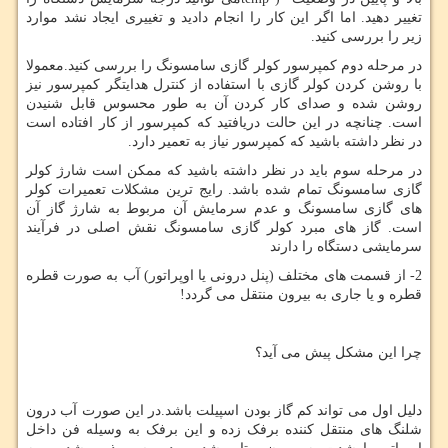
تغییر دهید. اما اگر این کار را انجام دادید و تغییری ایجاد نشد موارد
زیر را بررسی کنید.
در مرحله دوم کمپرسور کولر گازی سامسونگ را بررسی کنید.معمولا
با روشن کردن کولر گازی با استفاده از کنترل هدایتگر کمپرسور نیز
روشن شده و صدای کار کردن آن به طور محسوس قابل شنیدن
است. چنانچه در این حالت دریافتید که کمپرسور از کار افتاده است
در نظر داشته باشید که کمپرسور نیاز به تعمیر دارد.
در مرحله سوم باید در نظر داشته باشید که ممکن است شارژ کولر
گازی سامسونگ تمام شده باشد. رایج ترین مشکلات تعمیرات کولر
های گازی سامسونگ و عدم سرمایش آن مربوط به شارژ گاز آن
است. گاز های مبرد کولر گازی سامسونگ نقش اصلی در فرآیند
سرمایشی دستگاه را دارند
2- از قسمت های مختلف (پنل درونی یا اوپراتور) آب به صورت قطره
قطره و یا جاری به بیرون منتقل می گردد!
چرا این مشکل پیش می آید؟
دلیل اول می تواند کم گاز بودن اسپیلت باشد.در این صورت آب درون
شلنگ های منتقل کننده برفک زده و این برفک به وسیله فن داخل