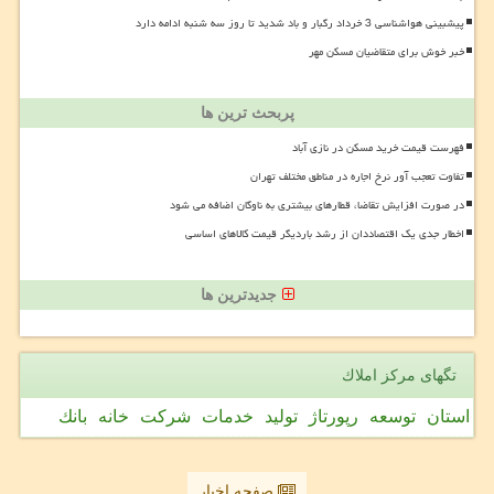
پیشبینی هواشناسی 3 خرداد رگبار و باد شدید تا روز سه شنبه ادامه دارد
خبر خوش برای متقاضیان مسکن مهر
پربحث ترین ها
فهرست قیمت خرید مسکن در نازی آباد
تفاوت تعجب آور نرخ اجاره در مناطق مختلف تهران
در صورت افزایش تقاضا، قطارهای بیشتری به ناوگان اضافه می شود
اخطار جدی یک اقتصاددان از رشد باردیگر قیمت کالاهای اساسی
جدیدترین ها
تگهای مركز املاك
استان
توسعه
رپورتاژ
تولید
خدمات
شركت
خانه
بانك
صفحه اخبار