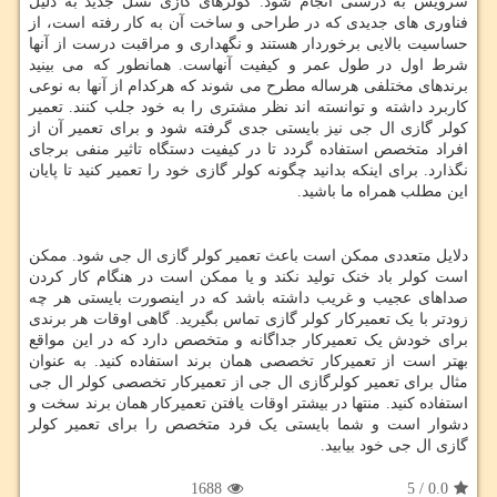
سرویس به درستی انجام شود. کولرهای گازی نسل جدید به دلیل
فناوری های جدیدی که در طراحی و ساخت آن به کار رفته است، از
حساسیت بالایی برخوردار هستند و نگهداری و مراقبت درست از آنها
شرط اول در طول عمر و کیفیت آنهاست. همانطور که می بینید
برندهای مختلفی هرساله مطرح می شوند که هرکدام از آنها به نوعی
کاربرد داشته و توانسته اند نظر مشتری را به خود جلب کنند. تعمیر
کولر گازی ال جی نیز بایستی جدی گرفته شود و برای تعمیر آن از
افراد متخصص استفاده گردد تا در کیفیت دستگاه تاثیر منفی برجای
نگذارد. برای اینکه بدانید چگونه کولر گازی خود را تعمیر کنید تا پایان
این مطلب همراه ما باشید.
دلایل متعددی ممکن است باعث تعمیر کولر گازی ال جی شود. ممکن
است کولر باد خنک تولید نکند و یا ممکن است در هنگام کار کردن
صداهای عجیب و غریب داشته باشد که در اینصورت بایستی هر چه
زودتر با یک تعمیرکار کولر گازی تماس بگیرید. گاهی اوقات هر برندی
برای خودش یک تعمیرکار جداگانه و متخصص دارد که در این مواقع
بهتر است از تعمیرکار تخصصی همان برند استفاده کنید. به عنوان
مثال برای تعمیر کولرگازی ال جی از تعمیرکار تخصصی کولر ال جی
استفاده کنید. منتها در بیشتر اوقات یافتن تعمیرکار همان برند سخت و
دشوار است و شما بایستی یک فرد متخصص را برای تعمیر کولر
گازی ال جی خود بیابید.
1688
5
/
0.0