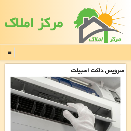
مركز املاك
منو
سرویس داكت اسپیلت