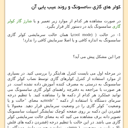
کولر های گازی سامسونگ و روند عیب یابی آن
در صورت مشاهده هر کدام از موارد زیر تعمیر و یا
شارژ گاز کولر
گازی
سامسونگ باید در دستور کار قرار بگیرد.
1- در حالت (
cool mode)
یا همان حالت سرمایشی کولر گازی
سامسونگ به اندازه کافی و یا اصلا سرمایش کافی را ندارد!
چرا این مشکل پیش می آید؟
در مرحله اول می بایست کنترل هدایتگر را بررسی کنید. در بسیاری
از موارد استفاده از کنترل کولرهای گازی توسط نصاب کولر گازی
سامسونگ به درستی به مصرف کننده آموزش داده نشده است. در
هر صورت با مراجعه به دفترچه راهنمای کولر گازی سامسونگ می
توانید عملکرد هر کدام از دکمه ها را مشاهده کنید. با تنظیم درجه
سرمای دستگاه با استفاده از دکمه "
mode"
به معنای "حالت و یا
وضعیت" کولر گازی را در وضعیت سرمایش قرار دهید. معمولا با
فشردن این دکمه بر روی صفحه کوچک نمایشگر اسپیلت سامسونگ
تصویر دانه برف مشاهده می کنید که به معنای حالت سرمایشی کولر
گازی می باشد. در این حالت با تنظیم درجه (فشردن دکمه های فلش
بالا و پایین در وضعیت
temp )
می توانید درجه سرمایش دستگاه را