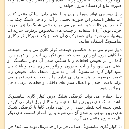
اوپراتور با شدت به بیرون پرتاب شده و در مسیر ذوب شده و به
صورت مایع از دستگاه بیرون خواهد زد.
دلیل دوم می تواند سوراخ بودن و یا نشتی دادن شلنگ منتقل کننده
آب مقطر باشد.در این صورت بخشی از آب از داخل شلنگ چکه می
کند. در این حالت خود شما نیز می توانید نشتی شلنگ را (در صورت
جزئی بودن آن) با استفاده از چسب های مخصوص برطرف سازید اما
پیشنهاد می شود برای عوض کردن آن حتما از یک تعمیرکار کولر گازی
سامسونگ استفاده نمائید.
دلیل سوم می تواند شکستن حوضجه کولر گازی می باشد. حوضچه
جایگاهی درون اوپراتور است که نقش نگهداری آب را بر عهده دارد.
گاها در اثر تعویض قطعات و یا سنگین شدن آن دچار شکستگی و
نشتی می شود و این آب به درون اوپراتور سرازیر شده و باعث می
شود کولر گازی سامسونگ آب را به بیرون منتقل نماید. تعویض و یا
تعمیر حوضچه آب هزینه چندانی ندارد اما در صورت عدم تعمیر می
تواند باعث اختلال و اتصال سیم های داخلی و قطعات برقی داخل
اوپراتور شود.
دلیل چهارم می تواند گرفتگی شلنگ درین کولر گازی سامسونگ
باشد. شلنگ های درین زیر لوله های مبرد و کابل برق قرار می گیرد و
نقش تخلیه آب تقطیر شده را بر عهده دارد. گاها با گرفتگی شلنگ
های درین موجب پر شدن آن می شوند و این آب از قسمت های دیگر
پنل به بیرون منتقل می گردد.
3- کولر گازی سامسونگ صدایی فراتر از حد نرمال تولید می کند! چرا