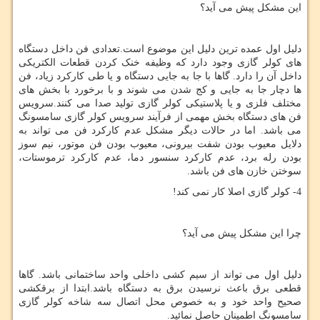
این مشکل پیش می آید؟
دلیل اول عمده ترین دلیل این موضوع است.تعدادی فن داخل دستگاه
های کولر گازی وجود دارد که وظیفه خنک کردن قطعات الکتریکی
داخل آن را دارد. گاها با جا به جایی دستگاه و یا طی کارکرد زیاد، فن
ها دچار جا به جایی و کج شدن می شوند و با برخورد با بخش های
مختلف فلزی و یا پلاستیکی کولر گازی تولید صدا می کنند.سرویس
فن های دستگاه بخش مهمی از فرآیند سرویس کولر گازی سامسونگ
می باشد. اما در حالات دیگر مشکل عدم کارکرد فن می تواند به
دلایل معیوب بودن شفت بیرونی، معیوب بودن فن موتور، نیم سوز
بودن رله برد، عدم کارکرد سنسور دما، عدم کارکرد ترموستات،
سوختن خازن های فن باشد.
4- کولر گازی اصلا کار نمی کند!
چرا این مشکل پیش می آید؟
دلیل اول می تواند از سیم کشی داخلی واحد ساختمانی باشد. گاها
قطعی برق باعث نرسیدن برق به دستگاه باشد.ابتدا از برقکشی
صحیح واحد خود و به خصوص محل اتصال سه شاخه کولر گازی
سامسونگ اطمینان حاصل نمائید.