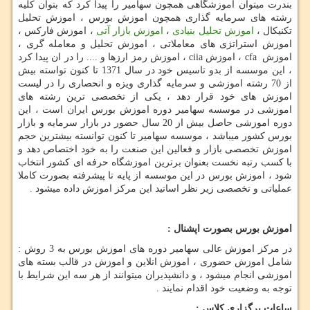
بندرت میتوان اموزشگاهی همچون سهامیر را پیدا کرد که بتوان کلیه
رشته های سرمایه گذاری همچون اموزش بورس ، اموزش تحلیل
تکنیکال ،
اموزش تحلیل بنیادی
،
اموزش بازار آتی
، اموزش فارکس ،
اموزش استراتژی های معاملاتی ، اموزش تحلیل و معامله گری ،
اموزش
cfa
، اموزش
ciia
، اموزش رمز ارزها و .... را در ان پیدا کرد
، این موسسه از بدو تاسیس خود در سال 1371 تا کنون تواسته بیش
از 70 رشته اموزشی و سرمایه گذاری ویزه و انحصاری را در لیست
اموزش های خود قرار دهد ، یکی از تخصصی ترین رشته های
اموزشی در موسسه سهامیر دوره اموزش بورس ایران است ، این
دوره اموزشی حاصل بیش از 20 سال حضور در بازار سرمایه و بازار
بورس کشور میباشد ، موسسه سهامیر تا کنون توانسته بیشترین حجم
اموزش تخصصی بازار و فعالین این صنعت را به خود اختصاص دهد و
با کسب رتبه نخست بعنوان برترین اموزشگاه حرفه ای کشور انتخاب
شود ، اموزش بورس در این موسسه از پایه تا پیشرفته بصورت کاملا
عملیاتی و تخصصی زیر نظر اساتید این مرکز اموزش داده میشود .
اموزش بورس بصورت اپشنال :
در مرکز اموزش عالی سهامیر دوره های اموزش بورس به 3 روش :
شامل اموزش حضوری ، اموزش انلاین و اموزش در قالب بسته های
اموزشی انجام میشود ، و دانشپذیران میتوانند از هر سه این شرایط با
توجه به وضعیت خود اقدام نمایند .
ساعات برگزاری کلاس :