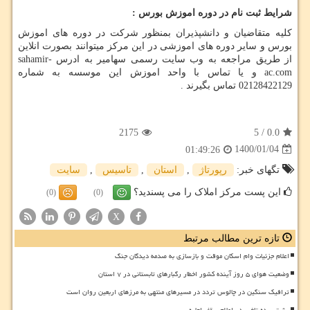
شرایط ثبت نام در دوره اموزش بورس :
کلیه متقاضیان و دانشپذیران بمنظور شرکت در دوره های اموزش
بورس و سایر دوره های اموزشی در این مرکز میتوانند بصورت انلاین
از طریق مراجعه به وب سایت رسمی سهامیر به ادرس
sahamir-
ac.com
و یا تماس با واحد اموزش این موسسه به شماره
02128422129 تماس بگیرند .
2175
5
/
0.0
1400/01/04
01:49:26
تگهای خبر:
رپورتاژ
,
استان
,
تاسیس
,
سایت
این پست مرکز املاک را می پسندید؟
(0)
(0)
X
تازه ترین مطالب مرتبط
اعلام جزئیات وام اسکان موقت و بازسازی به صدمه دیدگان جنگ
وضعیت هوای ۵ روز آینده کشور اخطار رگبارهای تابستانی در ۷ استان
ترافیک سنگین در چالوس تردد در مسیرهای منتهی به مرزهای اربعین روان است
پشت پرده تاخیر در اعلام سقف اجاره