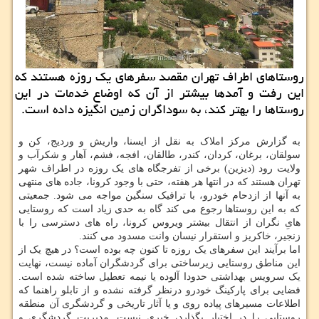
روستاهای اطراف تهران مقصد سفرهای یک روزه هستند که
این رفت و آمدها بیشتر از آن که اوضاع خدمات در این
روستاها را بهتر کند، به سوداگران زمین انگیزه داده است.
به گزارش مرکز املاک به نقل از ایسنا، واریش و وردیج، کن و
سولقان، برغان، کردان، کندر، طالقان، افجه، فشم، آهار و شکرآب و
ولایت رود (دیزین) برخی از تفرجگاه های یک روزه در اطراف شهر
تهران هستند که در انتها هر هفته، حتی با وجود کرونا، جاده های منتهی
به آنها از ازدحام خودرو، با ترافیک سنگین مواجه می شود. جمعیتی
که به این روستاها رجوع می کند گاه به حدی زیاد است که روستایی
هایِ نگران از انتقال بیشتر ویروس کرونا، راه های دسترسی را با
زنجیر، خاکریز و استقرار نیسان وانت مسدود می کنند.
اما برآیند این سفرهای یک روزه تا کنون چه بوده است؟ در هیچ یک از
این مناطق روستایی زیرساختی برای گردشگران آماده نیست، نهایت
یک سرویس بهداشتی حدودا آلوده یا نیمه تعطیل ساخته شده است.
فضایی برای پارکینگ خودرو درنظر گرفته نشده و از تابلو راهنما که
اطلاعات مسیرهای پیاده روی و یا آثار تاریخی و گردشگری آن منطقه
روستایی را در اختیار بگذارد، خبری نیست. مدیریت گردشگری و