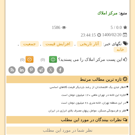
منبع:
مركز املاك
1586
5
/
0.0
1400/02/20
23:44:15
تگهای خبر:
آثار تاریخی
,
افزایش قیمت
,
جمعیت
,
خانه
این پست مرکز املاک را می پسندید؟
(0)
(0)
X
تازه ترین مطالب مرتبط
اخطار جدی یک اقتصاددان از رشد باردیگر قیمت کالاهای اساسی
اجاره این خانه در تهران ماهی ۱۲۰ میلیون تومان است
در این منطقه تهران، خانه متری ۲۸ میلیون تومان است
فقر و فرسودگی مسکن، عوامل پنهان مصرف بالای انرژی در ایران
نظرات بینندگان در مورد این مطلب
نظر شما در مورد این مطلب