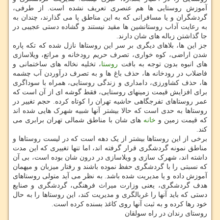
آموزش روستایی ها هم عنصری تعریف نشده است. از طرفی،
گردشگران و یا مسافرانی که به این مناطق پا می گذارند، چندان به
به رعایت آداب روستانشین ها مقید نیستند و گشاده دستی عجیبی در
جا گذاشتن زباله های شان دارند.
جز این ها، بلاهای دیگری بر سر این روستاها نازل شده که تکه پاره
شدن اراضی، کوه خواری، تصرف حریم رودخانه و مراتع، ویلاسازی
های انبوه بدون توجه به بافت
روستا
، تخلیه نخاله های ساختمانی و
فاضلاب در رودخانه ها، حذف باغ ها و به تصرف درآوردن آب چشمه
ها، حذف کشاورزی، دامداری و زندگی روستایی، همراه با سوداگری
برای افزایش قیمت زمینهای روستایی، فقط گوشه ای از آن است که
عمر روستاهای تفرجگاهی حاشیه تهران را کوتاه کرده. حجم تغییر در
روستاها به حدی است که حالا بیشتر آنها شبیه شهرک هایی شده اند
که قیمت زمین و
خانه
های شان با مناطق شمالی تهران برابری می
کند.
برخی از این روستاها بیشتر از یک دهه است که در لیست روستاها و
مناطق نمونه گردشگری قرار گرفته اند، اما تنها تغییری که این مدت
داشته اند، شهرک سازی و ویلاسازی در درون شان بوده است، بی آن
که نسبتی را با گردشگری حفظ نموده باشند و رفتار میزبان و میهمان
آموزش داده و یا مدیریت شده باشد. به نظر می آید متولی روستاهای
هدف گردشگری، یعنی وزارت میراث فرهنگی، گردشگری و صنایع
دستی که باید آنها را غربالگری و مدیریت کند، این روستاها را به حال
خود رها کرده و به ثبت آنها روی کاغذ بسنده کرده است.
روستای رندان در راه سولقان