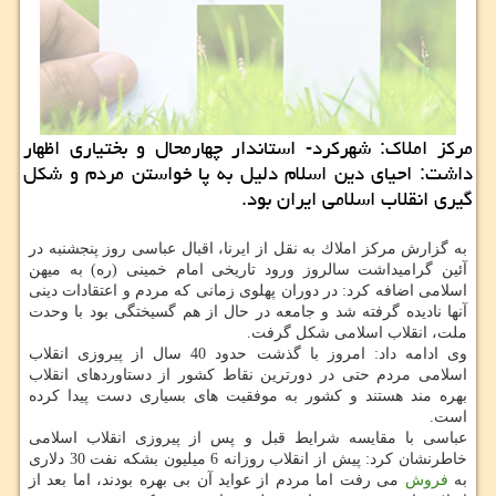
مركز املاك: شهركرد- استاندار چهارمحال و بختیاری اظهار
داشت: احیای دین اسلام دلیل به پا خواستن مردم و شكل
گیری انقلاب اسلامی ایران بود.
به گزارش مركز املاك به نقل از ایرنا، اقبال عباسی روز پنجشنبه در
آئین گرامیداشت سالروز ورود تاریخی امام خمینی (ره) به میهن
اسلامی اضافه كرد: در دوران پهلوی زمانی كه مردم و اعتقادات دینی
آنها نادیده گرفته شد و جامعه در حال از هم گسیختگی بود با وحدت
ملت، انقلاب اسلامی شكل گرفت.
وی ادامه داد: امروز با گذشت حدود 40 سال از پیروزی انقلاب
اسلامی مردم حتی در دورترین نقاط كشور از دستاوردهای انقلاب
بهره مند هستند و كشور به موفقیت های بسیاری دست پیدا كرده
است.
عباسی با مقایسه شرایط قبل و پس از پیروزی انقلاب اسلامی
خاطرنشان كرد: پیش از انقلاب روزانه 6 میلیون بشكه نفت 30 دلاری
به
فروش
می رفت اما مردم از عواید آن بی بهره بودند، اما بعد از