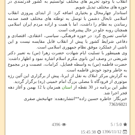
انقلاب با وجود تحریم های مختلف توانستیم به كشور قدرتمندی در
حوزه های مختلف تبدیل شویم.
استاندار چهارمحال و بختیاری اضافه كرد: از ابتدای پیروزی انقلاب
اسلامی تابحال دشمن با توسل به توطئه های مختلف قصد صدمه
رساندن به نظام را داشت، اما با همت و اراده مردم ایران اسلامی
همچنان روبه جلو در حال پیشرفت است.
عباسی تصریح كرد: در حوزه فرهنگی، سیاسی، اعتقادی، اقتصادی و
دفاعی شرایط كشور با پیش از انقلاب قابل مقایسه نیست و این
ناشی از عملكرد موفق نظام جمهوری اسلامی است.
وی همینطور با تسلیت ایام شهادت حضرت زهرا (س) به تعبیر دكتر
شریعتی در وصف این بانوی مكرم اسلام اشاره نمود و اظهار داشت:
حضرت فاطمه (س) به واسطه فضایل، كرامات، عصمت و در مجموع
به خاطر وجود خودش فاطمه است.
به گزارش مركز املاك به نقل از ایرنا، پیش از برگزاری این آئین رژه
موتوری از فرودگاه تا مصلی بزرگ امام خمینی (ره) برگزار گردید.
نظیر این برنامه در 30 نقطه از
استان
همزمان با 12 بهمن و آغاز دهه
فجر اجرا شد.
خبرنگار: خاطره حسین زاده**انتشاردهنده: جهانبخش صفری
7363/6021
4396
5
/
5.0
1396/11/12
15:45:38