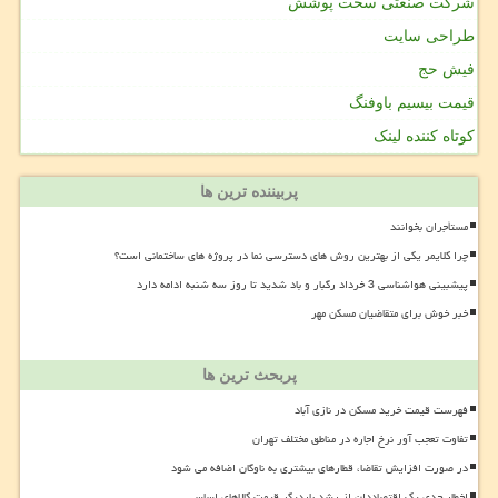
شرکت صنعتی سخت پوشش
طراحی سایت
فیش حج
قیمت بیسیم باوفنگ
کوتاه کننده لینک
پربیننده ترین ها
مستأجران بخوانند
چرا کلایمر یکی از بهترین روش های دسترسی نما در پروژه های ساختمانی است؟
پیشبینی هواشناسی 3 خرداد رگبار و باد شدید تا روز سه شنبه ادامه دارد
خبر خوش برای متقاضیان مسکن مهر
پربحث ترین ها
فهرست قیمت خرید مسکن در نازی آباد
تفاوت تعجب آور نرخ اجاره در مناطق مختلف تهران
در صورت افزایش تقاضا، قطارهای بیشتری به ناوگان اضافه می شود
اخطار جدی یک اقتصاددان از رشد باردیگر قیمت کالاهای اساسی