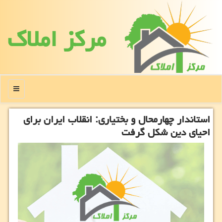
مركز املاك
منو
استاندار چهارمحال و بختیاری: انقلاب ایران برای
احیای دین شكل گرفت