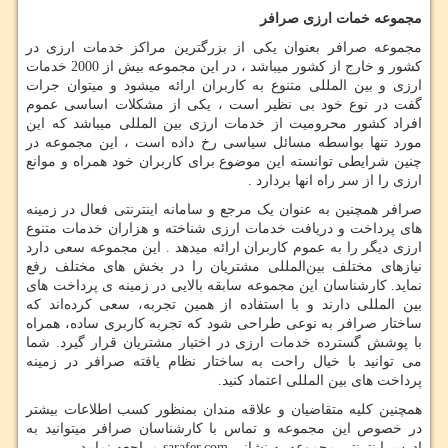
مجموعه خمات ارزی صرافر
مجموعه صرافر بعنوان یکی از بزرگترین مراکز خدمات ارزی در
کشور و خارج از کشور میباشد ، در این مجموعه بیش از 2000 خدمات
ارزی و بین المللی متنوع به کاربران ارائه میشود و میتوان جرات
گفت در نوع خود بی نظیر است ، یکی از مشکلات اساسی عموم
افراد کشور محرومیت از خدمات ارزی بین المللی میباشد که این
مورد تنها بواسطه مسائل سیاسی رخ داده است ، این مجموعه در
چنین شرایطی توانسته این موضوع برای کاربران خود همراه و موانع
ارزی را از سر راه انها بردارد .
صرافر همچنین به عنوان یک مرجع و سامانه اینترنتی فعال در زمینه
های پرداخت و دریافت خدمات ارزی شناخته و هزاران خدمات متنوع
ارزی دیگر را به عموم کاربران ارائه میدهد . این مجموعه سعی دارد
نیازهای مختلف بین‌المللی مشتریان را در بخش های مختلف رفع
نماید. کارشناسان این مجموعه سابقه بالایی در زمینه ی پرداخت های
بین المللی دارند و با استفاده از همین تجربه، سعی کرده‌اند که
ساختار صرافر به نوعی طراحی شود که تجربه کاربری ساده، همراه
با پوشش گسترده خدمات ارزی در اختیار مشتریان قرار گیرد. شما
می توانید با خیال راحت به ساختار نظام یافته صرافر در زمینه
پرداخت های بین المللی اعتماد کنید.
همچنین کلیه متقاضیان و علاقه مندان بمنظور کسب اطلاعات بیشتر
در خصوص این مجموعه و تماس با کارشناسان صرافر میتوانید به
ادرس اینترنتی مجموعه به نشانی
sarafer.com
مراجعه نمایید .