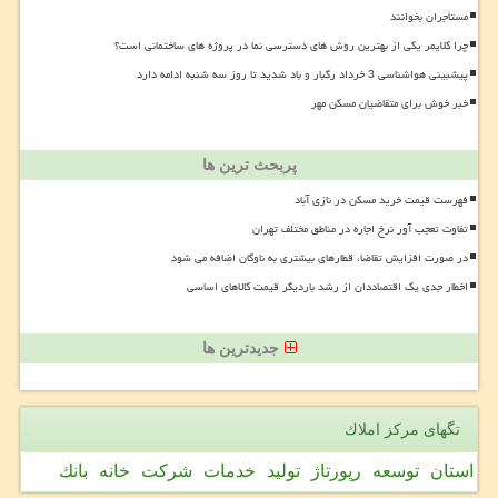
مستأجران بخوانند
چرا کلایمر یکی از بهترین روش های دسترسی نما در پروژه های ساختمانی است؟
پیشبینی هواشناسی 3 خرداد رگبار و باد شدید تا روز سه شنبه ادامه دارد
خبر خوش برای متقاضیان مسکن مهر
پربحث ترین ها
فهرست قیمت خرید مسکن در نازی آباد
تفاوت تعجب آور نرخ اجاره در مناطق مختلف تهران
در صورت افزایش تقاضا، قطارهای بیشتری به ناوگان اضافه می شود
اخطار جدی یک اقتصاددان از رشد باردیگر قیمت کالاهای اساسی
جدیدترین ها
تگهای مركز املاك
استان
توسعه
رپورتاژ
تولید
خدمات
شركت
خانه
بانك