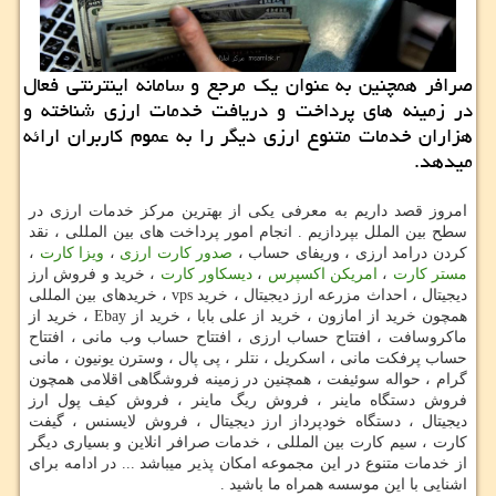
صرافر همچنین به عنوان یك مرجع و سامانه اینترنتی فعال
در زمینه های پرداخت و دریافت خدمات ارزی شناخته و
هزاران خدمات متنوع ارزی دیگر را به عموم كاربران ارائه
میدهد.
امروز قصد داریم به معرفی یکی از بهترین مرکز خدمات ارزی در
سطح بین الملل بپردازیم . انجام امور پرداخت های بین المللی ، نقد
کردن درامد ارزی ، وریفای حساب ،
صدور کارت ارزی
،
ویزا کارت
،
مستر کارت
،
امریکن اکسپرس
،
دیسکاور کارت
، خرید و فروش ارز
دیجیتال ، احداث مزرعه ارز دیجیتال ، خرید
vps
، خریدهای بین المللی
همچون خرید از امازون ، خرید از علی بابا ، خرید از
Ebay
، خرید از
ماکروسافت ، افتتاح حساب ارزی ، افتتاح حساب وب مانی ، افتتاح
حساب پرفکت مانی ، اسکریل ، نتلر ، پی پال ، وسترن یونیون ، مانی
گرام ، حواله سوئیفت ، همچنین در زمینه فروشگاهی اقلامی همچون
فروش دستگاه ماینر ، فروش ریگ ماینر ، فروش کیف پول ارز
دیجیتال ، دستگاه خودپرداز ارز دیجیتال ، فروش لایسنس ، گیفت
کارت ، سیم کارت بین المللی ، خدمات صرافر انلاین و بسیاری دیگر
از خدمات متنوع در این مجموعه امکان پذیر میباشد ... در ادامه برای
اشنایی با این موسسه همراه ما باشید .