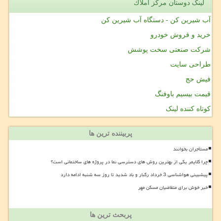
لینک دوستان مركز املاك
آب شیرین کن - دستگاه آب شیرین کن
خرید و فروش خودرو
شرکت صنعتی سخت پوشش
طراحی سایت
فیش حج
قیمت بیسیم باوفنگ
کوتاه کننده لینک
پربیننده ترین ها
مستأجران بخوانند
چرا کلایمر یکی از بهترین روش های دسترسی نما در پروژه های ساختمانی است؟
پیشبینی هواشناسی 3 خرداد رگبار و باد شدید تا روز سه شنبه ادامه دارد
خبر خوش برای متقاضیان مسکن مهر
پربحث ترین ها