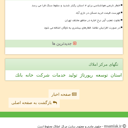
اخطار نارنجی هواشناسی برای ۴ استان رگبار شدید و سقوط سنگ فرا می رسد
فهرست قیمت خرید مسکن در نازی آباد
تفاوت تعجب آور نرخ اجاره در مناطق مختلف تهران
در صورت افزایش تقاضا، قطارهای بیشتری به ناوگان اضافه می شود
جدیدترین ها
تگهای مركز املاك
استان
توسعه
رپورتاژ
تولید
خدمات
شركت
خانه
بانك
صفحه اخبار
بازگشت به صفحه اصلی
msamlak.ir - حقوق مادی و معنوی سایت مركز املاك محفوظ است