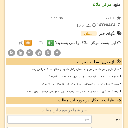
منبع:
مركز املاك
533
5
/
0.0
1400/04/04
13:54:21
تگهای خبر:
استان
این پست مرکز املاک را می پسندید؟
(0)
(0)
X
تازه ترین مطالب مرتبط
اخطار نارنجی هواشناسی برای ۴ استان رگبار شدید و سقوط سنگ فرا می رسد
اعلام جزئیات وام اسکان موقت و بازسازی به صدمه دیدگان جنگ
وضعیت هوای ۵ روز آینده کشور اخطار رگبارهای تابستانی در ۷ استان
ترافیک سنگین در چالوس تردد در مسیرهای منتهی به مرزهای اربعین روان است
نظرات بینندگان در مورد این مطلب
نظر شما در مورد این مطلب
نام: