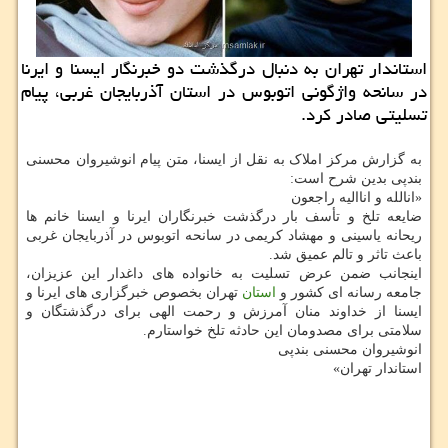
استاندار تهران به دنبال درگذشت دو خبرنگار ایسنا و ایرنا
در سانحه واژگونی اتوبوس در استان آذربایجان غربی، پیام
تسلیتی صادر کرد.
به گزارش مرکز املاک به نقل از ایسنا، متن پیام انوشیروان محسنی
بندپی بدین شرح است:
«انالله و اناالیه راجعون
ضایعه تلخ و تأسف بار درگذشت خبرنگاران ایرنا و ایسنا خانم ها
ریحانه یاسینی و مهشاد کریمی در سانحه اتوبوس در آذربایجان غربی
باعث تاثر و تالم عمیق شد.
اینجانب ضمن عرض تسلیت به خانواده های داغدار این عزیزان،
جامعه رسانه ای کشور و
استان
تهران بخصوص خبرگزاری های ایرنا و
ایسنا از خداوند منان آمرزش و رحمت الهی برای درگذشتگان و
سلامتی برای مصدومان این حادثه تلخ خواستارم.
انوشیروان محسنی بندپی
استاندار تهران»