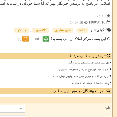
اسلامی در پاسخ به پرسش خبرنگار مهر که آیا شما خودتان در سامانه اسک
5
/
0.0
1400/04/10
14:07:50
تگهای خبر:
خانه
,
شهرسازی
,
كلانشهر
,
مسكن
این پست مرکز املاک را می پسندید؟
(0)
(0)
تازه ترین مطالب مرتبط
فهرست قیمت خرید مسکن در نازی آباد
تفاوت تعجب آور نرخ اجاره در مناطق مختلف تهران
اجاره این خانه در تهران ماهی ۱۲۰ میلیون تومان است
پیش بینی بازار مسکن در ۳ سناریو
نظرات بینندگان در مورد این مطلب
نام: