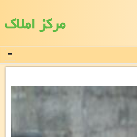
مركز املاك
منو