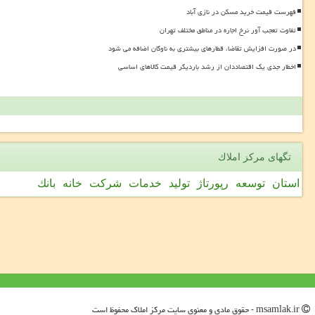
فهرست قیمت خرید مسکن در نازی آباد
تفاوت تعجب آور نرخ اجاره در مناطق مختلف تهران
در صورت افزایش تقاضا، قطارهای بیشتری به ناوگان اضافه می شود
اخطار جدی یک اقتصاددان از رشد باردیگر قیمت کالاهای اساسی
تگهای مركز املاك
استان
توسعه
رپورتاژ
تولید
خدمات
شركت
خانه
بانك
msamlak.ir - حقوق مادی و معنوی سایت مركز املاك محفوظ است