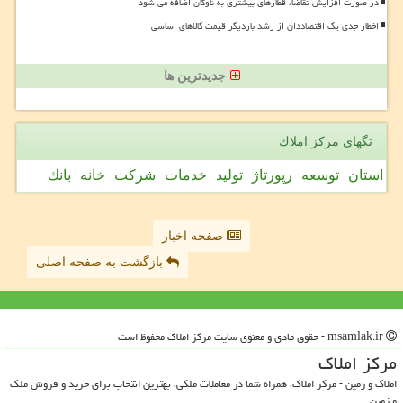
در صورت افزایش تقاضا، قطارهای بیشتری به ناوگان اضافه می شود
اخطار جدی یک اقتصاددان از رشد باردیگر قیمت کالاهای اساسی
جدیدترین ها
تگهای مركز املاك
استان
توسعه
رپورتاژ
تولید
خدمات
شركت
خانه
بانك
صفحه اخبار
بازگشت به صفحه اصلی
msamlak.ir - حقوق مادی و معنوی سایت مركز املاك محفوظ است
مركز املاك
املاک و زمین - مرکز املاک، همراه شما در معاملات ملکی، بهترین انتخاب برای خرید و فروش ملک
و زمین