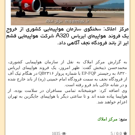
مرکز املاک: سخنگوی سازمان هواپیمایی کشوری از خروج
یک فروند هواپیمای ایرباس A320 شرکت هواپیمایی قشم
ایر از باند فرودگاه نجف آگاهی داد.
به گزارش مرکز املاک به نقل از سازمان هواپیمایی کشوری،
محمدحسن ذیبخش گفت: ظهر امروز، یک فروند هواپیمای ایرباس
A۳۲۰ به رجیستر EP-FQP با شماره پرواز QB۲۳۱۶ در هنگام تیک آف
از فرودگاه نجف به سمت فرودگاه امام خمینی (ره) از باند خارج شده
و در شانه خاکی باند فرو رفته است.
وی اضافه کرد: خوشبختانه تمامی مسافران در سلامت بوده، از
هواپیما پیاده شده اند و تا ساعتی دیگر با هواپیمای جایگزین به تهران
اعزام خواهند شد.
منبع:
مركز املاك
1035
5
/
0.0