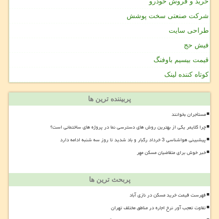
خرید و فروش خودرو
شرکت صنعتی سخت پوشش
طراحی سایت
فیش حج
قیمت بیسیم باوفنگ
کوتاه کننده لینک
پربیننده ترین ها
مستأجران بخوانند
چرا کلایمر یکی از بهترین روش های دسترسی نما در پروژه های ساختمانی است؟
پیشبینی هواشناسی 3 خرداد رگبار و باد شدید تا روز سه شنبه ادامه دارد
خبر خوش برای متقاضیان مسکن مهر
پربحث ترین ها
فهرست قیمت خرید مسکن در نازی آباد
تفاوت تعجب آور نرخ اجاره در مناطق مختلف تهران