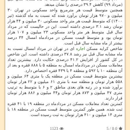
(مرداد ۹۹) کاهش ۳۹.۴ درصدی را نشان میدهد.
همچنین متوسط قیمت هر مترمربع واحد مسکونی در تهران ۳۰
میلیون و ۹۷۰ هزار تومان برآورد شده که نسبت به ماه گذشته (تیر
۱۴۰۰) که متوسط قیمت هر متر واحد مسکونی ۳۰ میلیون و ۴۴ هزار
تومان رشد ۳.۱ درصدی داشته است. این در حالیست که در مرداد
سال قبل متوسط هر متر واحد مسکونی ۲۳ میلیون و ۱۰۷ هزار
تومان بود و متوسط قیمت مسکن در مردادماه امسال ۳۴ درصد
بیشتر از ماه مشابه سال قبل است.
شاخص کرایه مسکن
اجاره
ای در تهران در مرداد امسال نسبت به
ماه مشابه سال قبل نیز رشد ۳۷.۸ درصدی داشته است. این شاخص
در کل کشور از افزایش ۴۱.۲ درصدی حکایت دارد. بیشترین تعداد
معاملات مسکن در مردادماه امسال به منطقه ۵ با ۸۸۸ فقره و بعد از
آن منطقه ۱۰ با ۵۹۲ و منطقه ۴ با ۴۳۹ فقره اختصاص دارد.
بیشترین متوسط قیمت مسکن در منطقه یک با متری ۶۴ میلیون و
۵۵۸ هزار تومان و منطقه سه با متری ۶۱ میلیون و ۲۲ هزار تومان
برآورد شده و در رتبه های بعدی مناطق ۲ و ۶ با متوسط به ترتیب
متری ۴۷ میلیون و ۸۷۳ هزار تومان و۴۴ میلیون و ۸۸۶ هزار تومان
قرار دارند.
کمترین تعداد معاملات مسکن در مردادماه در منطقه ۱۹ با ۴۱ فقره
ثبت شده. همین طور کمترین متوسط قیمت مسکن در منطقه ۱۸ با
متری ۱۴ میلیون و ۴۱۰ هزار تومان به ثبت رسیده است.
1123
5
/
0.0