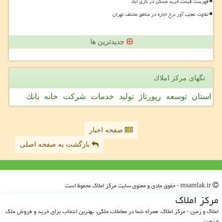
فهرست قیمت خرید مسکن در نازی آباد
تفاوت تعجب آور نرخ اجاره در مناطق مختلف تهران
جدیدترین ها
تگهای مركز املاك
استان
توسعه
رپورتاژ
تولید
خدمات
شركت
خانه
بانك
صفحه اخبار
بازگشت به صفحه اصلی
msamlak.ir - حقوق مادی و معنوی سایت مركز املاك محفوظ است
مركز املاك
املاک و زمین - مرکز املاک، همراه شما در معاملات ملکی، بهترین انتخاب برای خرید و فروش ملک
و زمین