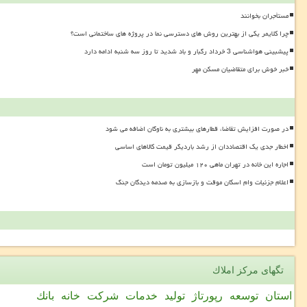
مستأجران بخوانند
چرا کلایمر یکی از بهترین روش های دسترسی نما در پروژه های ساختمانی است؟
پیشبینی هواشناسی 3 خرداد رگبار و باد شدید تا روز سه شنبه ادامه دارد
خبر خوش برای متقاضیان مسکن مهر
در صورت افزایش تقاضا، قطارهای بیشتری به ناوگان اضافه می شود
اخطار جدی یک اقتصاددان از رشد باردیگر قیمت کالاهای اساسی
اجاره این خانه در تهران ماهی ۱۲۰ میلیون تومان است
اعلام جزئیات وام اسکان موقت و بازسازی به صدمه دیدگان جنگ
تگهای مركز املاك
استان
توسعه
رپورتاژ
تولید
خدمات
شركت
خانه
بانك