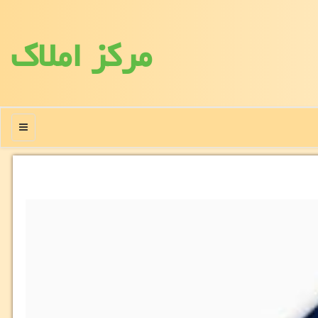
مركز املاك
منو