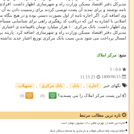
مدیرکل دفتر اقتصاد مسکن وزارت راه و شهرسازی اظهار داشت: افرادی که د
نامه نوشتند و برای تمدید آن پشت نویسی کردند برای رسمیت دادن به آن می توانند با پرداخت ۱۵۰ هزار تومان به مشاورین املاک، این تمدید پشت نویسی شده ر
وی اضافه کرد: اگر اجاره نامه از اول بصورت دستی بوده و در هیچ بنگاه مشاور املاکی نوشته نشده با پرداخت ۲۵۰ هزار تومان به 
اصلانی با اشاره به این که دریافت کد رهگیری راهی برای شناسایی مستأج
وی اظهار داشت: بانک مرکزی ۱۰ هزار میلیارد تومان باقیمانده ی اعتباری که پارینه برای پرداخت وام ودیعه مسکن در نظر گرفته بود امسال بوسیله ۱۳ بانک عامل به متقاضیان پرداخت می کند.
مدیرکل دفتر اقتصاد مسکن وزارت راه و شهرسازی اضافه کرد: پارینه بر
امسال پرداخت می شود بدین سبب بانک مرکزی توزیع اعتبار جدید نداشته
منبع:
مركز املاك
5
/
0.0
1400/06/15
11:13:23
تگهای خبر:
اجاره
,
بانك
,
بانك مركزی
,
تسهیلات
این پست مرکز املاک را می پسندید؟
(0)
(0)
تازه ترین مطالب مرتبط
اجاره این خانه در تهران ماهی ۱۲۰ میلیون تومان است
اعلام جزئیات وام اسکان موقت و بازسازی به صدمه دیدگان جنگ