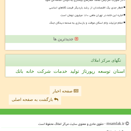
در صورت افزایش تقاضا، قطارهای بیشتری به ناوگان اضافه می شود
اخطار جدی یک اقتصاددان از رشد باردیگر قیمت کالاهای اساسی
اجاره این خانه در تهران ماهی ۱۲۰ میلیون تومان است
اعلام جزئیات وام اسکان موقت و بازسازی به صدمه دیدگان جنگ
جدیدترین ها
تگهای مركز املاك
استان
توسعه
رپورتاژ
تولید
خدمات
شركت
خانه
بانك
صفحه اخبار
بازگشت به صفحه اصلی
msamlak.ir - حقوق مادی و معنوی سایت مركز املاك محفوظ است