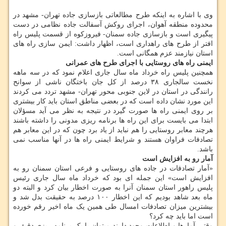
وی با اشاره به اینکه طرح مطالعاتی بازسازی جاده تهران- مشهد در
محدوده منطقه آهوان، اجرای روکش آسفالت جاده نظامی در دست
پیگیری است و بازسازی جاده سمنان- فیروزکوه از قسمت پلیس راه
افتر از طرح های راهداری است، اظهار داشت: ایمن سازی راه های
استان نیازمند عزم همگانی است.
ایمنی راه های روستایی با اجرای طرح های عمرانی
همچنین پلیس راه خرداد ماه سال جاری اعلام نمود که در سه ماهه
نخست سالجاری ۳۸ درصد از کل جان باختگان ناشی از سوانح
رانندگی در استان در لاین جنوبی محور تهران- مشهد تردد می کردند
این مورد نشان داده است که در بعضی مناطق استان باید کار بیشتری
بر روی ایمنی راه ها صورت گیرد در نتیجه به نظر می آید مسؤلان
ابتدا می بایست برای این راه ها برنامه ریزی مدونی را داشته باشند
هرچند معابر روستایی را هم نباید از یاد برد چون که در این معابر هم
تصادفات فراوان هستند و شرایط ایمنی راه ها در آنها مناسب نمی
باشد.
آمار رو به افزایش است
«آمار تصادفات در جاده های روستایی و فرعی استان سمنان رو به
افزایش است» این جمله ای بود که خرداد ماه سال جاری رئیس
پلیس راهور استان سمنان آنرا به صورت اخطار بیان کرد و البته دو
ماه بعد شاهد بودیم که این اخطار ۱۰۰ درصد به حقیقت بدل شد و
بیشترین میزان تصادفات امسال طی همین یک ماه اخیر رقم خورده
است اما باید چه کرد؟
وقتی آمارها و اطلاعات وجود دارند میتوان با یک برنامه ریزی دقیق و