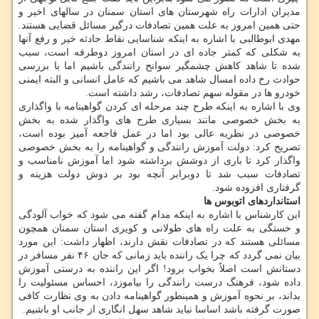
مدیران ادارات راه شهرستان های استان سمنان در سالهای اخیر و
حتی همین امروز به علت همین تصادفات درگیر مسائل قضایی هستند.
مهدی ابوطالبی با اشاره به اینکه شناسایی نقاط حادثه خیر و رفع آنها
به شکلی که کمتر جاده ای در استان امروز دوطرفه است، سبب
شده تا شاهد کاهش چشمگیر سوانح رانندگی باشیم اما با بررسی
حوادث رخ داده امسال شاهد می باشیم که عامل انسانی و البته ایمنی
خودرو ها در مقوله سهم تصادفات، رشد داشته است.
وی با اشاره به اینکه طرح چند مرحله ای کردن گواهینامه با واگذاری
به بخش خصوصی مانند بسیاری طرح های واگذار شده به بخش
خصوصی در نظریه عالی بود اما در عمل فاجعه آمیز بوده است،
تصریح کرد: دولت آموزش رانندگی و گواهینامه را به بخش خصوصی
واگذار کرد تا باری از دوشش برداشته شود اما آموزش نامناسب و
تصادفات سبب شد تا دوبرابر آنچه بود بر دوش دولت هزینه و
گرفتاری افزوده شود.
استانداردهای اتوبوس ها
این کارشناس با اشاره به اینکه مدام گفته می شود که خواب آلودگی
و خستگی به علت راه های طولانی و کویری استان سمنان همچون
مسائلی هستند که در تصادفات نقش دارند، اظهار داشت: این مورد
بیان نمی گردد که چرا یک راننده باید زمانی که جان ۴۶ نفر مسافر در
دستانش است اصلاً بخواب برود! اگر این راننده به درستی آموزش
داده شود، فرهنگ درست رانندگی را بیاموزد، احساس مسئولیت را
بداند، بر نحوه آموزش و همینطور گواهینامه دادن به وی نظارت کافی
صورت گرفته باشد اساسا نباید شاهد سهل انگاری از جانب او باشیم.