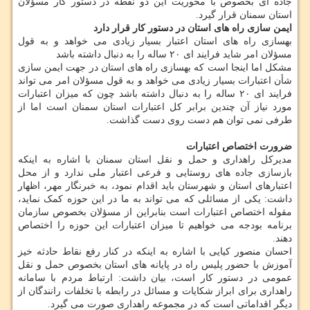
جاده ای بخصوص با محوریت این دو نقطه در دستور کار مسؤلان
استان سمنان قرار گیرد.
ایمن سازی راه های استان در دستور کار قرار دارد
بهسازی راه های استان اعتبار بسیار زیادی می خواهد و به قول
مسؤلان امر شاید فرایند ای ۲۰ ساله را به دنبال داشته باشد
مشکل اما اینجا است که بهسازی راه های استان در جهت ایمن سازی
شأن اعتبارات بسیار زیادی می خواهد و به قول مسؤلان امر می تواند
فرایند ای ۲۰ ساله را به دنبال داشته باشد چون که میزان اعتبارات
مورد نیاز آن چندین برابر کل اعتبارات استان سمنان است اما از
طرفی نمی توان هم دست روی دست گذاشت.
ضرورت اختصاص اعتبارات
مدیرکل راهداری و حمل و نقل استان سمنان با اشاره به اینکه
بازسازی جاده های روستایی و فرعی اعتبار ملی ندارد و از محل
اعتبارهای استان و شهرستان باید اقدام نمود، به خبرنگار مهر، اظهار
داشت: یکی از مسائلی که می تواند به ما در این حوزه کمک نماید،
مقوله اختصاص اعتبارات است بنابراین از مسؤلان بخصوص سازمان
برنامه بودجه می خواهیم تا میزان اعتبارات این حوزه را اختصاص
دهند.
احسان منصور کیایی با اشاره به اینکه در کنار رفع نقاط حادثه خیز
آموزش با حضور پلیس راه در پایانه های استان بخصوص حمل و نقل
عمومی در دستور کار است، بیان داشت: ارتباط مردم با سامانه
راهداری برای ابراز شکایات و مسائل در رابطه با تخلفات رانندگان از
دیگر اقداماتی است که در مجموعه راهداری صورت می گیرد.