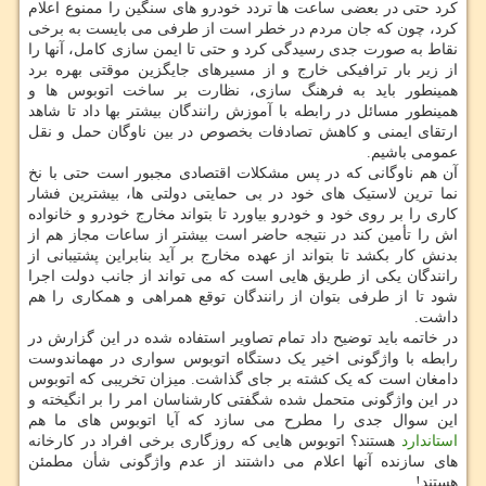
کرد حتی در بعضی ساعت ها تردد خودرو های سنگین را ممنوع اعلام
کرد، چون که جان مردم در خطر است از طرفی می بایست به برخی
نقاط به صورت جدی رسیدگی کرد و حتی تا ایمن سازی کامل، آنها را
از زیر بار ترافیکی خارج و از مسیرهای جایگزین موقتی بهره برد
همینطور باید به فرهنگ سازی، نظارت بر ساخت اتوبوس ها و
همینطور مسائل در رابطه با آموزش رانندگان بیشتر بها داد تا شاهد
ارتقای ایمنی و کاهش تصادفات بخصوص در بین ناوگان حمل و نقل
عمومی باشیم.
آن هم ناوگانی که در پس مشکلات اقتصادی مجبور است حتی با نخ
نما ترین لاستیک های خود در بی حمایتی دولتی ها، بیشترین فشار
کاری را بر روی خود و خودرو بیاورد تا بتواند مخارج خودرو و خانواده
اش را تأمین کند در نتیجه حاضر است بیشتر از ساعات مجاز هم از
بدنش کار بکشد تا بتواند از عهده مخارج بر آید بنابراین پشتیبانی از
رانندگان یکی از طریق هایی است که می تواند از جانب دولت اجرا
شود تا از طرفی بتوان از رانندگان توقع همراهی و همکاری را هم
داشت.
در خاتمه باید توضیح داد تمام تصاویر استفاده شده در این گزارش در
رابطه با واژگونی اخیر یک دستگاه اتوبوس سواری در مهماندوست
دامغان است که یک کشته بر جای گذاشت. میزان تخریبی که اتوبوس
در این واژگونی متحمل شده شگفتی کارشناسان امر را بر انگیخته و
این سوال جدی را مطرح می سازد که آیا اتوبوس های ما هم
استاندارد
هستند؟ اتوبوس هایی که روزگاری برخی افراد در کارخانه
های سازنده آنها اعلام می داشتند از عدم واژگونی شأن مطمئن
هستند!