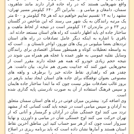
واقع شهرهایی هستند که در راه جاده قرار دارند مانند شاهرود،
سمنان، دامغان و میامی و… بنابراین اگر ۶۴۰ کیلومتر مسیر تهران-
مشهد را به ۱۴ تقسیم نماییم خواهیم دید که هر ۴۵ کیلومتر و ۵۰۰ متر
یک مرتبه رانندگان به یک شهر می رسند که این شاخص در گلستان
زیر ۲۳ و در مازندران ۱۲ کیلومتر است در نتیجه از لحاظ ماهیت و
ساختار جاده ای باید اظهار داشت که راه های استان مستعد حادثه اند.
باقری با اشاره به اینکه دیگر عامل تصادفات در راه های استان
ترددهای بعضاً میلیونی در پیک های نوروز، اواخر تابستان و… است که
به واسطه تعطیلات کوتاه و همینطور مسائل اقتصادی برای رانندگان
وسایل نقلیه عمومی به طور عمده با عجله هم همراه می شوند در
نتیجه حجم زیادی خودرو که همه هم عجله دارند مقرر است از
محورهایی عبور کنند که جذابیت بصری هم ندارند، بیان داشت: هر
چقدر هم که راهداری نقاط حادثه خیز را برطرف و واهه های
مصنوعی بعنوان توقفگاه برای جاده های استان ایجاد نماید بازهم در
بروز غالب تصادفات مؤثر نیست چون که ما ابتدا ساختار جاده هایمان
و سپس فرهنگ استفاده از آن به صورت نادرستی پایه گذاری شده
است.
وی اضافه کرد: بیشترین میزان فوتی در راه های استان سمنان متعلق
به آرادان و سپس میامی است در نتیجه باید گفت کسانی که از مشهد
تردد می کنند اوج خستگی شأن در آرادان و گرمسار و آنانی که از
تهران حرکت می کنند اوج خستگی شأن در میامی و داورزن و نهایتا
سبزوار است چون که از هر سو حساب کنید این مناطق آخرین نقاط
استان هستند و آمارها نشان داده است که باید برنامه ریزی در اصلاح