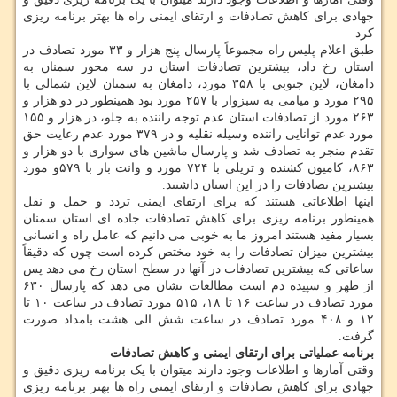
جهادی برای کاهش تصادفات و ارتقای ایمنی راه ها بهتر برنامه ریزی
کرد
طبق اعلام پلیس راه مجموعاً پارسال پنج هزار و ۳۳ مورد تصادف در
استان رخ داد، بیشترین تصادفات استان در سه محور سمنان به
دامغان، لاین جنوبی با ۳۵۸ مورد، دامغان به سمنان لاین شمالی با
۲۹۵ مورد و میامی به سبزوار با ۲۵۷ مورد بود همینطور در دو هزار و
۲۶۳ مورد از تصادفات استان عدم توجه راننده به جلو، در هزار و ۱۵۵
مورد عدم توانایی راننده وسیله نقلیه و در ۳۷۹ مورد عدم رعایت حق
تقدم منجر به تصادف شد و پارسال ماشین های سواری با دو هزار و
۸۶۳، کامیون کشنده و تریلی با ۷۲۴ مورد و وانت بار با ۵۷۹و مورد
بیشترین تصادفات را در این استان داشتند.
اینها اطلاعاتی هستند که برای ارتقای ایمنی تردد و حمل و نقل
همینطور برنامه ریزی برای کاهش تصادفات جاده ای استان سمنان
بسیار مفید هستند امروز ما به خوبی می دانیم که عامل راه و انسانی
بیشترین میزان تصادفات را به خود مختص کرده است چون که دقیقاً
ساعاتی که بیشترین تصادفات در آنها در سطح استان رخ می دهد پس
از ظهر و سپیده دم است مطالعات نشان می دهد که پارسال ۶۳۰
مورد تصادف در ساعت ۱۶ تا ۱۸، ۵۱۵ مورد تصادف در ساعت ۱۰ تا
۱۲ و ۴۰۸ مورد تصادف در ساعت شش الی هشت بامداد صورت
گرفت.
برنامه عملیاتی برای ارتقای ایمنی و کاهش تصادفات
وقتی آمارها و اطلاعات وجود دارند میتوان با یک برنامه ریزی دقیق و
جهادی برای کاهش تصادفات و ارتقای ایمنی راه ها بهتر برنامه ریزی