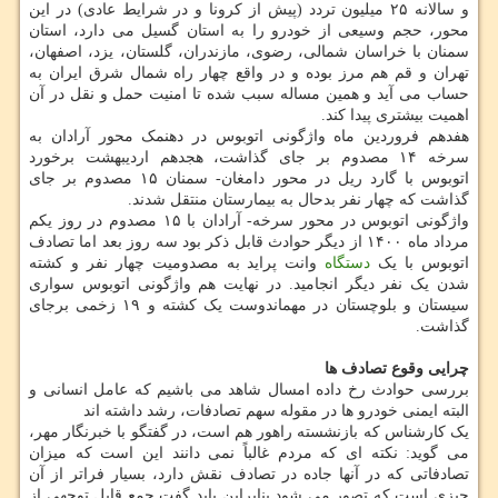
و سالانه ۲۵ میلیون تردد (پیش از کرونا و در شرایط عادی) در این
محور، حجم وسیعی از خودرو را به استان گسیل می دارد، استان
سمنان با خراسان شمالی، رضوی، مازندران، گلستان، یزد، اصفهان،
تهران و قم هم مرز بوده و در واقع چهار راه شمال شرق ایران به
حساب می آید و همین مساله سبب شده تا امنیت حمل و نقل در آن
اهمیت بیشتری پیدا کند.
هفدهم فروردین ماه واژگونی اتوبوس در دهنمک محور آرادان به
سرخه ۱۴ مصدوم بر جای گذاشت، هجدهم اردیبهشت برخورد
اتوبوس با گارد ریل در محور دامغان- سمنان ۱۵ مصدوم بر جای
گذاشت که چهار نفر بدحال به بیمارستان منتقل شدند.
واژگونی اتوبوس در محور سرخه- آرادان با ۱۵ مصدوم در روز یکم
مرداد ماه ۱۴۰۰ از دیگر حوادث قابل ذکر بود سه روز بعد اما تصادف
اتوبوس با یک
دستگاه
وانت پراید به مصدومیت چهار نفر و کشته
شدن یک نفر دیگر انجامید. در نهایت هم واژگونی اتوبوس سواری
سیستان و بلوچستان در مهماندوست یک کشته و ۱۹ زخمی برجای
گذاشت.
چرایی وقوع تصادف ها
بررسی حوادث رخ داده امسال شاهد می باشیم که عامل انسانی و
البته ایمنی خودرو ها در مقوله سهم تصادفات، رشد داشته اند
یک کارشناس که بازنشسته راهور هم است، در گفتگو با خبرنگار مهر،
می گوید: نکته ای که مردم غالباً نمی دانند این است که میزان
تصادفاتی که در آنها جاده در تصادف نقش دارد، بسیار فراتر از آن
چیزی است که تصور می شود بنابراین باید گفت جمع قابل توجهی از