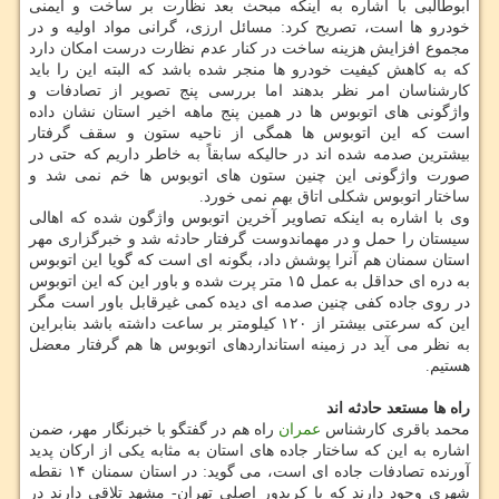
ابوطالبی با اشاره به اینکه مبحث بعد نظارت بر ساخت و ایمنی
خودرو ها است، تصریح کرد: مسائل ارزی، گرانی مواد اولیه و در
مجموع افزایش هزینه ساخت در کنار عدم نظارت درست امکان دارد
که به کاهش کیفیت خودرو ها منجر شده باشد که البته این را باید
کارشناسان امر نظر بدهند اما بررسی پنج تصویر از تصادفات و
واژگونی های اتوبوس ها در همین پنج ماهه اخیر استان نشان داده
است که این اتوبوس ها همگی از ناحیه ستون و سقف گرفتار
بیشترین صدمه شده اند در حالیکه سابقاً به خاطر داریم که حتی در
صورت واژگونی این چنین ستون های اتوبوس ها خم نمی شد و
ساختار اتوبوس شکلی اتاق بهم نمی خورد.
وی با اشاره به اینکه تصاویر آخرین اتوبوس واژگون شده که اهالی
سیستان را حمل و در مهماندوست گرفتار حادثه شد و خبرگزاری مهر
استان سمنان هم آنرا پوشش داد، بگونه ای است که گویا این اتوبوس
به دره ای حداقل به عمل ۱۵ متر پرت شده و باور این که این اتوبوس
در روی جاده کفی چنین صدمه ای دیده کمی غیرقابل باور است مگر
این که سرعتی بیشتر از ۱۲۰ کیلومتر بر ساعت داشته باشد بنابراین
به نظر می آید در زمینه استانداردهای اتوبوس ها هم گرفتار معضل
هستیم.
راه ها مستعد حادثه اند
محمد باقری کارشناس
عمران
راه هم در گفتگو با خبرنگار مهر، ضمن
اشاره به این که ساختار جاده های استان به مثابه یکی از ارکان پدید
آورنده تصادفات جاده ای است، می گوید: در استان سمنان ۱۴ نقطه
شهری وجود دارند که با کریدور اصلی تهران- مشهد تلاقی دارند در