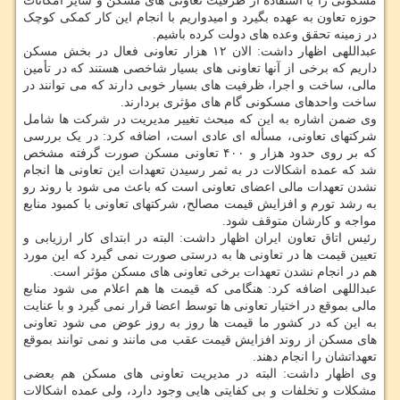
مسکونی را با استفاده از ظرفیت تعاونی های مسکن و سایر امکانات
حوزه تعاون به عهده بگیرد و امیدواریم با انجام این کار کمکی کوچک
در زمینه تحقق وعده های دولت کرده باشیم.
عبداللهی اظهار داشت: الان ۱۲ هزار تعاونی فعال در بخش مسکن
داریم که برخی از آنها تعاونی های بسیار شاخصی هستند که در تأمین
مالی، ساخت و اجرا، ظرفیت های بسیار خوبی دارند که می توانند در
ساخت واحدهای مسکونی گام های مؤثری بردارند.
وی ضمن اشاره به این که مبحث تغییر مدیریت در شرکت ها شامل
شرکتهای تعاونی، مسأله ای عادی است، اضافه کرد: در یک بررسی
که بر روی حدود هزار و ۴۰۰ تعاونی مسکن صورت گرفته مشخص
شد که عمده اشکالات در به ثمر رسیدن تعهدات این تعاونی ها انجام
نشدن تعهدات مالی اعضای تعاونی است که باعث می شود با روند رو
به رشد تورم و افزایش قیمت مصالح، شرکتهای تعاونی با کمبود منابع
مواجه و کارشان متوقف شود.
رئیس اتاق تعاون ایران اظهار داشت: البته در ابتدای کار ارزیابی و
تعیین قیمت ها در تعاونی ها به درستی صورت نمی گیرد که این مورد
هم در انجام نشدن تعهدات برخی تعاونی های مسکن مؤثر است.
عبداللهی اضافه کرد: هنگامی که قیمت ها هم اعلام می شود منابع
مالی بموقع در اختیار تعاونی ها توسط اعضا قرار نمی گیرد و با عنایت
به این که در کشور ما قیمت ها روز به روز عوض می شود تعاونی
های مسکن از روند افزایش قیمت عقب می مانند و نمی توانند بموقع
تعهداتشان را انجام دهند.
وی اظهار داشت: البته در مدیریت تعاونی های مسکن هم بعضی
مشکلات و تخلفات و بی کفایتی هایی وجود دارد، ولی عمده اشکالات