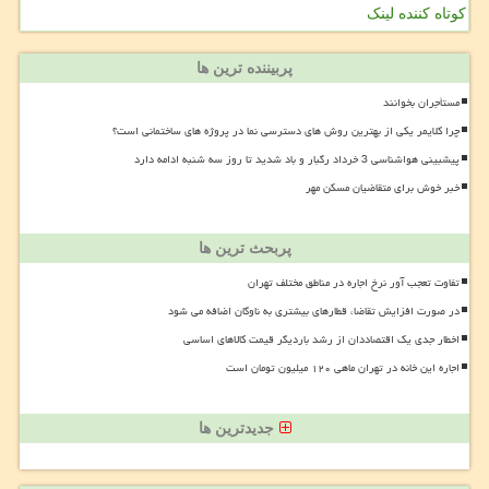
کوتاه کننده لینک
پربیننده ترین ها
مستأجران بخوانند
چرا کلایمر یکی از بهترین روش های دسترسی نما در پروژه های ساختمانی است؟
پیشبینی هواشناسی 3 خرداد رگبار و باد شدید تا روز سه شنبه ادامه دارد
خبر خوش برای متقاضیان مسکن مهر
پربحث ترین ها
تفاوت تعجب آور نرخ اجاره در مناطق مختلف تهران
در صورت افزایش تقاضا، قطارهای بیشتری به ناوگان اضافه می شود
اخطار جدی یک اقتصاددان از رشد باردیگر قیمت کالاهای اساسی
اجاره این خانه در تهران ماهی ۱۲۰ میلیون تومان است
جدیدترین ها