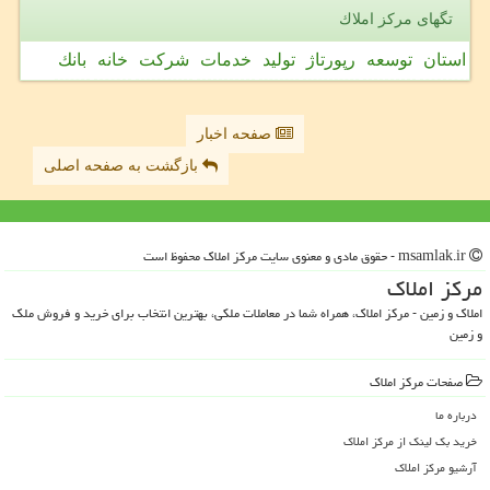
تگهای مركز املاك
استان
توسعه
رپورتاژ
تولید
خدمات
شركت
خانه
بانك
صفحه اخبار
بازگشت به صفحه اصلی
msamlak.ir - حقوق مادی و معنوی سایت مركز املاك محفوظ است
مركز املاك
املاک و زمین - مرکز املاک، همراه شما در معاملات ملکی، بهترین انتخاب برای خرید و فروش ملک
و زمین
صفحات مركز املاك
درباره ما
خرید بک لینک از مركز املاك
آرشیو مركز املاك