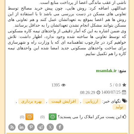
ناشی از عقب ماندگی اعضا از پرداخت منابع است.
عبداللهی اضافه کرد: روش هایی، چون پیش خرید مصالح توسط
تعاونی های مسکن در دست بررسی می باشد تا با استفاده از این
روش ها هم اعضا بموقع به تعهداتشان عمل کنند و هم تعاونی های
مسکن بتوانند مشکل انجام نشدن تعهداتشان را به حداقل برسانند.
وی ضمن اشاره به این که آمار دقیقی از واحدهای نیمه کاره مسکونی
که توسط تعاونی ها ساخته شده وجود ندارد، اظهار داشت: تلاش
خواهیم کرد در چارچوب تفاهمنامه ای که با وزارت راه و شهرسازی
برای ساخت واحدهای مسکونی جدید امضا شده این واحدهای نیمه
کاره را هم تکمیل نماییم.
منبع:
msamlak.ir
1395
5
/
0.0
1400/07/25
08:26:29
تگهای خبر:
ارزیابی
,
افزایش قیمت
,
بهره برداری
,
تولید
این پست مرکز املاک را می پسندید؟
(0)
(0)
X