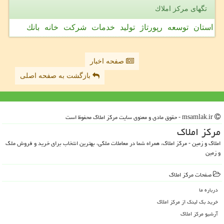
تگهای مركز املاك
استان
توسعه
رپورتاژ
تولید
خدمات
شركت
خانه
بانك
صفحه اخبار
بازگشت به صفحه اصلی
msamlak.ir - حقوق مادی و معنوی سایت مركز املاك محفوظ است
مركز املاك
املاک و زمین - مرکز املاک، همراه شما در معاملات ملکی، بهترین انتخاب برای خرید و فروش ملک
و زمین
صفحات مركز املاك
درباره ما
خرید بک لینک از مركز املاك
آرشیو مركز املاك