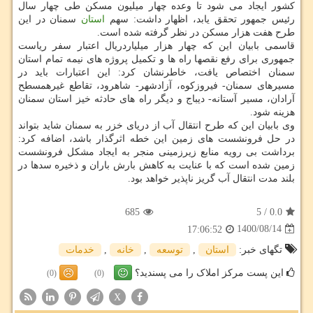
کشور ایجاد می شود تا وعده چهار میلیون مسکن طی چهار سال
رئیس جمهور تحقق یابد، اظهار داشت: سهم
استان
سمنان در این
طرح هفت هزار مسکن در نظر گرفته شده است.
قاسمی بابیان این که چهار هزار میلیاردریال اعتبار سفر ریاست
جمهوری برای رفع نقصها راه ها و تکمیل پروژه های نیمه تمام استان
سمنان اختصاص یافت، خاطرنشان کرد: این اعتبارات باید در
مسیرهای سمنان- فیروزکوه، آزادشهر- شاهرود، تقاطع غیرهمسطح
آرادان، مسیر آستانه- دیباج و دیگر راه های حادثه خیز استان سمنان
هزینه شود.
وی بابیان این که طرح انتقال آب از دریای خزر به سمنان شاید بتواند
در حل فرونشست های زمین این خطه اثرگذار باشد، اضافه کرد:
برداشت بی رویه منابع زیرزمینی منجر به ایجاد مشکل فرونشست
زمین شده است که با عنایت به کاهش بارش باران و ذخیره سدها در
بلند مدت انتقال آب گریز ناپذیر خواهد بود.
685
5
/
0.0
1400/08/14
17:06:52
تگهای خبر:
استان
,
توسعه
,
خانه
,
خدمات
این پست مرکز املاک را می پسندید؟
(0)
(0)
X