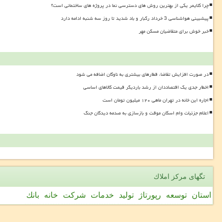
چرا کلایمر یکی از بهترین روش های دسترسی نما در پروژه های ساختمانی است؟
پیشبینی هواشناسی 3 خرداد رگبار و باد شدید تا روز سه شنبه ادامه دارد
خبر خوش برای متقاضیان مسکن مهر
در صورت افزایش تقاضا، قطارهای بیشتری به ناوگان اضافه می شود
اخطار جدی یک اقتصاددان از رشد باردیگر قیمت کالاهای اساسی
اجاره این خانه در تهران ماهی ۱۲۰ میلیون تومان است
اعلام جزئیات وام اسکان موقت و بازسازی به صدمه دیدگان جنگ
تگهای مركز املاك
استان
توسعه
رپورتاژ
تولید
خدمات
شركت
خانه
بانك