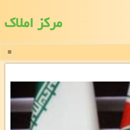
مركز املاك
منو