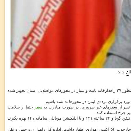
مرکزی کلیه نیروهای راهداری آماده باش هستند همینطور ۳۷ راهدارخانه ثابت و سیار در محورهای مواصلاتی استان تجهیز شده
ورد برقراری ترددی ایمن در محورها نداشته باشیم.
 نظر از سفرهای غیر ضروری، در صورت مبادرت به
سفر
حتما از سلامت
ر چرخ استفاده کنند.
وی در ادامه از مردم خواست تا پیش از مبادرت به سفرهای برون شهری، حتما جهت اطلاع از آخرین وضعیت جوی و ترافیکی راه ها، از راه شماره گیری تلفن گویا و ۲۴ ساعته ۱۴۱ و یا اپلیکیشن موبایلی سامانه ۱۴۱ بهره بگیرند
انواع ماشین آلات سنگین، نیمه سنگین و سبک راهداری در چارچوب ۵۴ اکیپ راهداری اظهار داشت: اداره کل راهداری و حمل و نقل