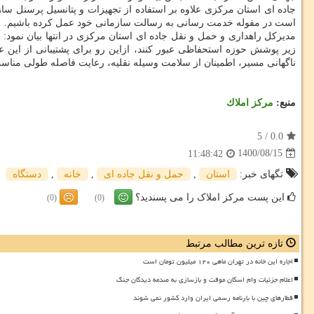
جاده ای استان مرکزی علاوه بر استفاده از تجهیزات و پتانسیل پرسنل 
است در مقوله خدمت رسانی به رسالت سازمانی خود عمل کرده باشیم.
مدیرکل راهداری و حمل و نقل جاده ای استان مرکزی در انتها بیان نمود: 
زیر پوشش حوزه استحفاظی عبور کنند، ازاین رو برای پشتیبانی از این 
ناگهانی مسیر، اطمینان از سلامت وسیله نقلیه، رعایت فاصله طولی مناسب،
منبع:
مركز املاك
5
/
0.0
1400/08/15
11:48:42
تگهای خبر:
استان
,
حمل و نقل جاده ای
,
خانه
,
دستگاه
این پست مرکز املاک را می پسندید؟
(0)
(0)
تازه ترین مطالب مرتبط
اجاره این خانه در تهران ماهی ۱۲۰ میلیون تومان است
اعلام جزئیات وام اسکان موقت و بازسازی به صدمه دیدگان جنگ
قطارهای چین با بارنامه رسمی ایران وارد کشور نمی شوند