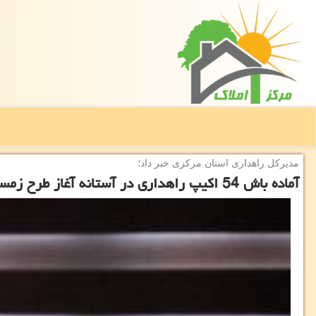
مدیركل راهداری استان مركزی خبر داد؛
آماده باش 54 اکیپ راهداری در آستانه آغاز طرح زمستانی