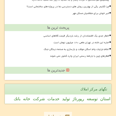
چرا کلایمر یکی از بهترین روش های دسترسی نما در پروژه های ساختمانی است؟
خبر خوش برای متقاضیان مسکن مهر
پربحث ترین ها
اخطار جدی یک اقتصاددان از رشد باردیگر قیمت کالاهای اساسی
اجاره این خانه در تهران ماهی ۱۲۰ میلیون تومان است
اعلام جزئیات وام اسکان موقت و بازسازی به صدمه دیدگان جنگ
قطارهای چین با بارنامه رسمی ایران وارد کشور نمی شوند
جدیدترین ها
تگهای مركز املاك
استان
توسعه
رپورتاژ
تولید
خدمات
شركت
خانه
بانك