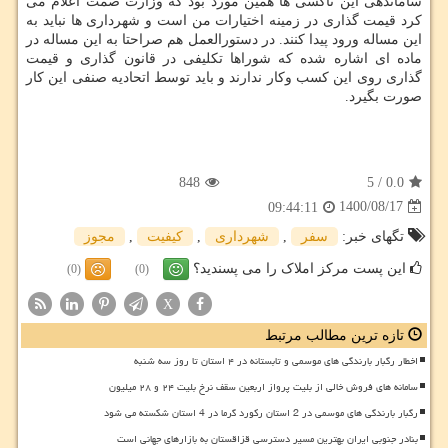
ساماندهی این تاکسی ها همین مورد بود که وزارت صمت اعلام می
کرد قیمت گذاری در زمینه اختیارات من است و شهرداری ها نباید به
این مساله ورود پیدا کنند. در دستورالعمل هم صراحتا به این مساله در
ماده ای اشاره شده که شوراها تکلیفی در قانون گذاری و قیمت
گذاری روی این کسب وکار ندارند و باید توسط اتحادیه صنفی این کار
صورت بگیرد.
848
5
/
0.0
1400/08/17
09:44:11
تگهای خبر:
سفر
,
شهرداری
,
كیفیت
,
مجوز
این پست مرکز املاک را می پسندید؟
(0)
(0)
X
تازه ترین مطالب مرتبط
اخطار رگبار بارندگی های موسمی و تابستانه در ۴ استان تا روز سه شنبه
سامانه های فروش خالی از بلیت پرواز اربعین سقف نرخ بلیت ۲۴ و ۲۸ میلیون
رگبار بارندگی های موسمی در 2 استان رکورد گرما در 4 استان شکسته می شود
بنادر جنوبی ایران بهترین مسیر دسترسی قزاقستان به بازارهای جهانی است