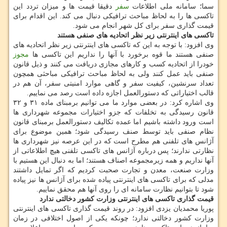
سما؛ سامانه ملی اطلاعات
سفر
دقیقا قیمت ها و میزان تردد این
تاکسی ها را به لحاظ مباحث ترافیکی دنبال می کند. این اقدام برای
قیمت گذاری سفر برای کل شهر انجام می شود.
تاکسی های اینترنتی زیر نظر اتحادیه های صنفی هستند
وی افزود: با توجه به این که تاکسی های اینترنتی زیر نظر اتحادیه های
صنفی هستند ما قوه برخورد با آنها را نداریم این تاکسی ها
مجوز
خودرا از اتحادیه کسب و کارهای مجازی دریافت می کنند و ذیل قانون
صنفی باید عمل کنند ولی به لحاظ مباحث ترافیکی مباحثی همچون
تعداد سرنشین، کیفیت سفر و گاهی موارد امنیتی سفر، آن هم در
قالب اختیاراتی که دستورالعمل اجازه داده است رصد می نماییم.
وی اشاره کرد: در بعضی موارد ما می توانیم برمبنای ماده ۳۱ و ۳۲
قانون رسیدگی به تخلفات که جزو اختیارات مجموعه شهرداری ها
است ورود داشته باشیم اما عمده تکالیف دستورالعمل برمبنای قانون
نظام صنفی باید توسط صنف رسیدگی شود؛ همین موضوع برای
آژانس های تلفنی هم مطرح است که در این عرصه نیز شهرداری ها
نظارتی ندارند؛ پس درباره آژانس های تاکسی تلفنی هیچ اطلاعاتی از
آنها نداریم و همه زیرمجموعه اصناف هستند؛ اما به دنبال این هستیم با
وزارت صنعت، معدن و تجارت صحبت کردیم که اگر تمایل داشتند
مدلی که برای تاکسی های اینترنتی پیاده شده برای آژانس ها نیز پیاده
شود تا بتوانیم نظارت سامانه ای را روی آنها هم محقق نماییم.
قیمت گذاری تاکسی های اینترنتی وزارت کشور دخالتی ندارد
پوریا محمدیان یزدی افزود: در روند قیمت گذاری تاکسی های اینترنتی
وزارت کشور دخالتی ندارد؛ چونکه یکی از اصول اختلافی در زمان