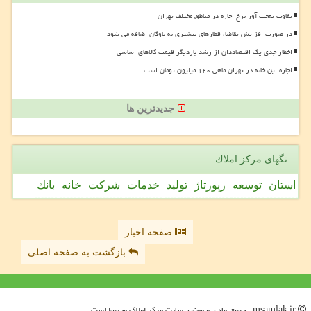
تفاوت تعجب آور نرخ اجاره در مناطق مختلف تهران
در صورت افزایش تقاضا، قطارهای بیشتری به ناوگان اضافه می شود
اخطار جدی یک اقتصاددان از رشد باردیگر قیمت کالاهای اساسی
اجاره این خانه در تهران ماهی ۱۲۰ میلیون تومان است
جدیدترین ها
تگهای مركز املاك
استان
توسعه
رپورتاژ
تولید
خدمات
شركت
خانه
بانك
صفحه اخبار
بازگشت به صفحه اصلی
msamlak.ir - حقوق مادی و معنوی سایت مركز املاك محفوظ است