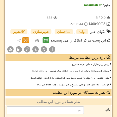
منبع:
msamlak.ir
858
5
/
0.0
1400/09/08
22:03:44
تگهای خبر:
تولید
,
ساختمان
,
شهرسازی
,
كلانشهر
این پست مرکز املاک را می پسندید؟
(0)
(0)
X
تازه ترین مطالب مرتبط
پیش بینی بازار مسکن در ۳ سناریو
مستأجران بخوانند مالکان در 4 مورد می توانند حکم تخلیه را دریافت نمایند
بنادر جنوبی ایران بهترین مسیر دسترسی قزاقستان به بازارهای جهانی است
جزئیات برنامه های حمل ونقلی تشییع رهبر شهید بزودی اعلام می شود
نظرات بینندگان در مورد این مطلب
نظر شما در مورد این مطلب
نام: