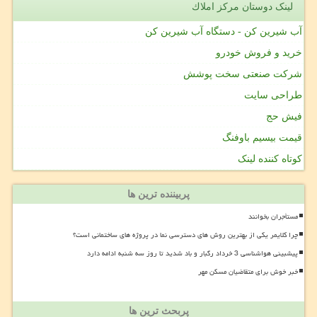
لینک دوستان مركز املاك
آب شیرین کن - دستگاه آب شیرین کن
خرید و فروش خودرو
شرکت صنعتی سخت پوشش
طراحی سایت
فیش حج
قیمت بیسیم باوفنگ
کوتاه کننده لینک
پربیننده ترین ها
مستأجران بخوانند
چرا کلایمر یکی از بهترین روش های دسترسی نما در پروژه های ساختمانی است؟
پیشبینی هواشناسی 3 خرداد رگبار و باد شدید تا روز سه شنبه ادامه دارد
خبر خوش برای متقاضیان مسکن مهر
پربحث ترین ها