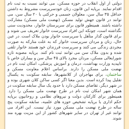
دولتی از اول انقلاب در حوزه مسکن، می توانند نسبت به ثبت نام
اقدام نمایند. برپایه این قانون، زنان خودسرپرست مشروط به داشتن
حداقل ۳۵ سال سن، معلولان جسمی و حرکتی با ۲۰ سال سن، می
توانند در قانون جهش تولید مسکن (نهضت ملی مسکن) مشارکت
داشته باشند. همینطور قانون برای سرپرستان خانوار، محدودیت سنی
نگذاشته است، چونکه این افراد سرپرست خانوار تعریف می شوند و
برای قانون گذار متأهل یا سرپرست خانوار بودن ملاک است. در عین
حال، زنان و مردان سرپرست خانوار که به علت متارکه به صورت
مجردی زندگی می کنند و سرپرست فرزندان خود هستند خانوار تلقی
شده و بدون ملاک سن می توانند ثبت نام کنند. برپایه مصوبه تازه
شورایعالی مسکن، مردان مجرد بالای ۴۵ سال سن و بیماران خاص با
تاییدیه وزارت بهداشت، درمان و آموزش پزشکی، امکان ثبت نام در
نهضت ملی مسکن را دارند. براساس اعلام معاونت مسکن و
ساختمان
، برای مهاجران از کلانشهرها، سابقه سکونت به یکسال
تقلیل پیدا کرده است. بدین معنا اگر کسی ساکن کلان شهری بوده و
در شهر دیگر، تقاضای مسکن دارد با حدود یک سال سابقه سکونت در
همان شهر امکان ثبت نام در طرح نهضت ملی مسکن را دارد.
همینطور برای کارکنان دولت و نیروهای نظامی و روحانیون برپایه
حکم اداری یا برپایه تشخیص حوزه های علمیه، سابقه سکونت پنج
ساله در طرح نهضت ملی مسکن مورد نیاز نیست. این افراد می
توانند غیر از تهران در سایر شهرهای کشور از این مزیت بهره مند
شوند.