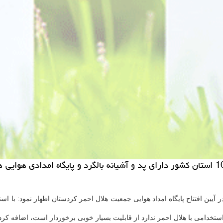
مركز املاك: سنندج - دبیركل جمعیت هلال احمر اظهار داشت: 10 استان كشور دارای پد و آشیانه ب
ین افتتاح پایگاه امداد هوایی جمعیت هلال احمر كردستان اظهار نمود: با استف