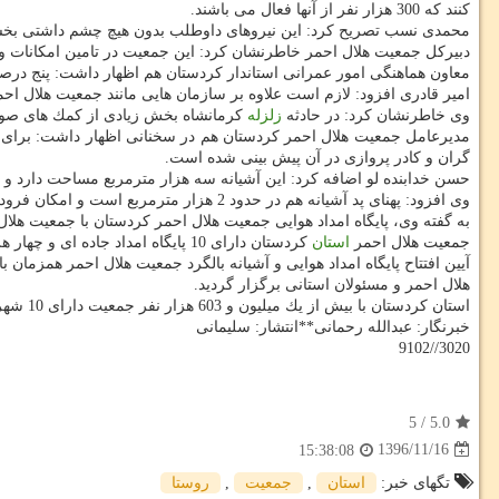
كنند كه 300 هزار نفر از آنها فعال می باشند.
محمدی نسب تصریح كرد: این نیروهای داوطلب بدون هیچ چشم داشتی بخش
دبیركل جمعیت هلال احمر خاطرنشان كرد: این جمعیت در تامین امكانات و و
معاون هماهنگی امور عمرانی استاندار كردستان هم اظهار داشت: پنج درصد
امیر قادری افزود: لازم است علاوه بر سازمان هایی مانند جمعیت هلال اح
وی خاطرنشان كرد: در حادثه
زلزله
كرمانشاه بخش زیادی از كمك های صورت گ
گران و كادر پروازی در آن پیش بینی شده است.
حسن خدابنده لو اضافه كرد: این آشیانه سه هزار مترمربع مساحت دارد و
وی افزود: پهنای پد آشیانه هم در حدود 2 هزار مترمربع است و امكان فرود همزمان چهار بالگرد را دارد و یك تیم امدادی 15 نفره هم در این پایگاه مستقر هستند.
به گفته وی، پایگاه امداد هوایی جمعیت هلال احمر كردستان با جمعیت هل
جمعیت هلال احمر
استان
كردستان دارای 10 پایگاه امداد جاده ای و چهار هزار داوطلب فعال و بیش از 40 هزار داوطلب آموزش دیده و آماده همكاری در شرایط سخت و بحرانی است
آیین افتتاح پایگاه امداد هوایی و آشیانه بالگرد جمعیت هلال احمر همز
هلال احمر و مسئولان استانی برگزار گردید.
استان كردستان با بیش از یك میلیون و 603 هزار نفر جمعیت دارای 10 شهرستان، 30 شهر، 31 بخش، 86 دهستان و یك هزار و 697 روستای دارای سكنه و 187 روستای خالی از سكنه است.
خبرنگار: عبدالله رحمانی**انتشار: سلیمانی
3020//9102
5
/
5.0
1396/11/16
15:38:08
تگهای خبر:
استان
,
جمعیت
,
روستا