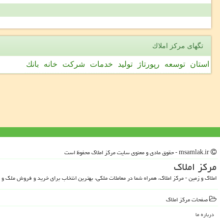
تگهای مركز املاك
استان
توسعه
رپورتاژ
تولید
خدمات
شركت
خانه
بانك
msamlak.ir - حقوق مادی و معنوی سایت مركز املاك محفوظ است
مركز املاك
املاک و زمین - مرکز املاک، همراه شما در معاملات ملکی، بهترین انتخاب برای خرید و فروش ملک و 
صفحات مركز املاك
درباره ما