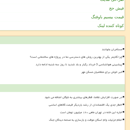
فیش حج
قیمت بیسیم باوفنگ
کوتاه کننده لینک
مستأجران بخوانند
چرا کلایمر یکی از بهترین روش های دسترسی نما در پروژه های ساختمانی است؟
پیشبینی هواشناسی 3 خرداد رگبار و باد شدید تا روز سه شنبه ادامه دارد
خبر خوش برای متقاضیان مسکن مهر
در صورت افزایش تقاضا، قطارهای بیشتری به ناوگان اضافه می شود
اخطار جدی یک اقتصاددان از رشد باردیگر قیمت کالاهای اساسی
اجاره این خانه در تهران ماهی ۱۲۰ میلیون تومان است
اعلام جزئیات وام اسکان موقت و بازسازی به صدمه دیدگان جنگ