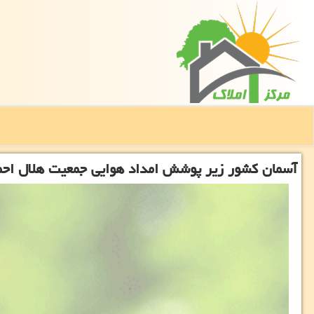
آسمان كشور زیر پوشش امداد هوایی جمعیت هلال احم