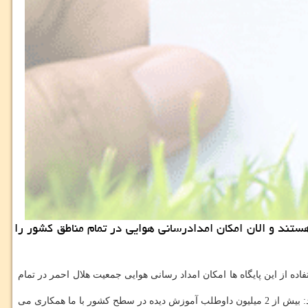
الگرد و پایگاه امدادی هوایی هستند و الان امكان امدادرسانی هوایی در تمام مناطق كشور را
اده از این پایگاه ها امكان امداد رسانی هوایی جمعیت هلال احمر در تمام
وی با اشاره به اینكه این جمعیت از نظر تعداد نیروهای داوطلب كه رابطه استخدامی با هلال احمر ندارد از قابلیت بسیار خوبی برخوردار است، اضافه كرد: بیش از 2 میلیون داوطلب آموزش دیده در سطح كشور با ما همكاری می