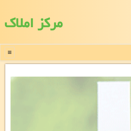
مركز املاك
منو