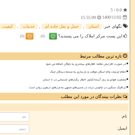
5
/
0.0
1400/11/02
15:55:09
تگهای خبر:
استان
,
حمل و نقل جاده ای
,
خدمات
,
كیفیت
این پست مرکز املاک را می پسندید؟
(0)
(0)
تازه ترین مطالب مرتبط
در صورت افزایش تقاضا، قطارهای بیشتری به ناوگان اضافه می شود
اعلام جزئیات وام اسکان موقت و بازسازی به صدمه دیدگان جنگ
وضعیت هوای ۵ روز آینده کشور اخطار رگبارهای تابستانی در ۷ استان
ترافیک سنگین در چالوس تردد در مسیرهای منتهی به مرزهای اربعین روان است
نظرات بینندگان در مورد این مطلب
نام:
ایمیل: