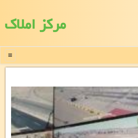
مركز املاك
منو