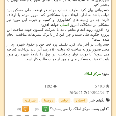
شهرداری لحاظ شده است؟ در صورت امکان صورت جلسه نهایی را
منتشر کنید.
خسروانی بیان کرد: طرف حساب مردم در نهضت ملی مسکن باید
دولت باشد نه اداره اوقاف و با مشکلاتی که امروز مردم با اوقاف
دارند چه در زمینه های کشاورزی و کسبه و غیره، این مورد نیز
مشکلی بر مشکلات امروز
استان
خواهد افزود.
وی افزود: روند انجام تفاهم نامه با شرکت کیسون جهت ساخت این
پروژه چگونه طی شده و چرا این کار با ترک تشریفات مناقصه انجام
شده است؟
خسروانی در آخر بیان کرد: تکلیف پرداخت حق و حقوق شهرداری از
محل صدور پروانه ساخت که دولت ۵۰ درصد آنرا باید پرداخت کند چه
می شود؟ آیا دولت توان پرداخت این پول را دارد؟ شهرداری هنوز
بابت تخفیفات مسکن ملی و مهر از دولت طلب کار است.
منبع:
مركز املاك
1192
5
/
0.0
1400/11/05
20:34:27
تگهای خبر:
استان
,
تولید
,
روستا
,
شركت
این پست مرکز املاک را می پسندید؟
(0)
(0)