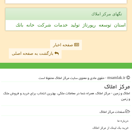
تگهای مركز املاك
استان
توسعه
رپورتاژ
تولید
خدمات
شركت
خانه
بانك
صفحه اخبار
بازگشت به صفحه اصلی
msamlak.ir - حقوق مادی و معنوی سایت مركز املاك محفوظ است
مركز املاك
املاک و زمین - مرکز املاک، همراه شما در معاملات ملکی، بهترین انتخاب برای خرید و فروش ملک
و زمین
صفحات مركز املاك
درباره ما
خرید بک لینک از مركز املاك