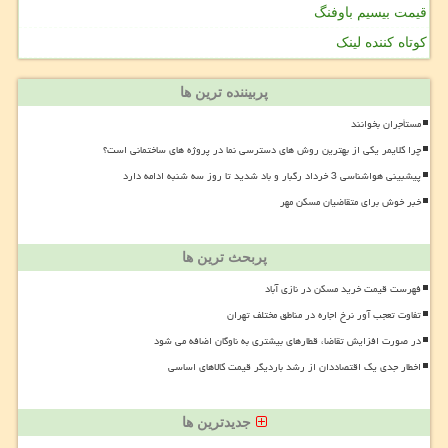
قیمت بیسیم باوفنگ
کوتاه کننده لینک
پربیننده ترین ها
مستأجران بخوانند
چرا کلایمر یکی از بهترین روش های دسترسی نما در پروژه های ساختمانی است؟
پیشبینی هواشناسی 3 خرداد رگبار و باد شدید تا روز سه شنبه ادامه دارد
خبر خوش برای متقاضیان مسکن مهر
پربحث ترین ها
فهرست قیمت خرید مسکن در نازی آباد
تفاوت تعجب آور نرخ اجاره در مناطق مختلف تهران
در صورت افزایش تقاضا، قطارهای بیشتری به ناوگان اضافه می شود
اخطار جدی یک اقتصاددان از رشد باردیگر قیمت کالاهای اساسی
جدیدترین ها