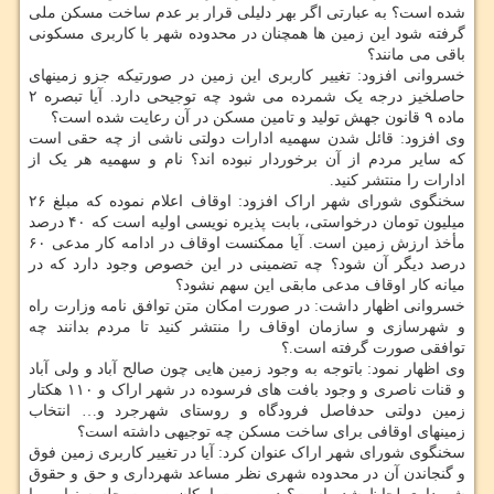
شده است؟ به عبارتی اگر بهر دلیلی قرار بر عدم ساخت مسکن ملی
گرفته شود این زمین ها همچنان در محدوده شهر با کاربری مسکونی
باقی می مانند؟
خسروانی افزود: تغییر کاربری این زمین در صورتیکه جزو زمینهای
حاصلخیز درجه یک شمرده می شود چه توجیحی دارد. آیا تبصره ۲
ماده ۹ قانون جهش تولید و تامین مسکن در آن رعایت شده است؟
وی افزود: قائل شدن سهمیه ادارات دولتی ناشی از چه حقی است
که سایر مردم از آن برخوردار نبوده اند؟ نام و سهمیه هر یک از
ادارات را منتشر کنید.
سخنگوی شورای شهر اراک افزود: اوقاف اعلام نموده که مبلغ ۲۶
میلیون تومان درخواستی، بابت پذیره نویسی اولیه است که ۴۰ درصد
مأخذ ارزش زمین است. آیا ممکنست اوقاف در ادامه کار مدعی ۶۰
درصد دیگر آن شود؟ چه تضمینی در این خصوص وجود دارد که در
میانه کار اوقاف مدعی مابقی این سهم نشود؟
خسروانی اظهار داشت: در صورت امکان متن توافق نامه وزارت راه
و شهرسازی و سازمان اوقاف را منتشر کنید تا مردم بدانند چه
توافقی صورت گرفته است.؟
وی اظهار نمود: باتوجه به وجود زمین هایی چون صالح آباد و ولی آباد
و قنات ناصری و وجود بافت های فرسوده در شهر اراک و ۱۱۰ هکتار
زمین دولتی حدفاصل فرودگاه و روستای شهرجرد و… انتخاب
زمینهای اوقافی برای ساخت مسکن چه توجیهی داشته است؟
سخنگوی شورای شهر اراک عنوان کرد: آیا در تغییر کاربری زمین فوق
و گنجاندن آن در محدوده شهری نظر مساعد شهرداری و حق و حقوق