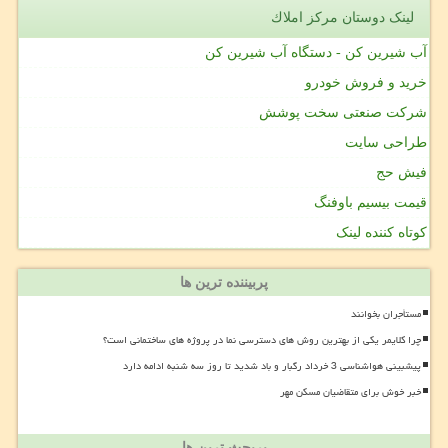
لینک دوستان مركز املاك
آب شیرین کن - دستگاه آب شیرین کن
خرید و فروش خودرو
شرکت صنعتی سخت پوشش
طراحی سایت
فیش حج
قیمت بیسیم باوفنگ
کوتاه کننده لینک
پربیننده ترین ها
مستأجران بخوانند
چرا کلایمر یکی از بهترین روش های دسترسی نما در پروژه های ساختمانی است؟
پیشبینی هواشناسی 3 خرداد رگبار و باد شدید تا روز سه شنبه ادامه دارد
خبر خوش برای متقاضیان مسکن مهر
پربحث ترین ها