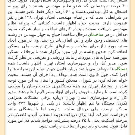
بسیار زیاد است. مدیر کل راه و شهرسازی استان تهران افزود: حدود
۴۰ درصد مهندسانی که عضو نظام مهندسی هستند دارای پروانه
اشتغال به کار مهندسی هستند و ۶۰ درصد دیگر فقط عضو هستند این
در شرایطی است که در نظام مهندسی استان تهران ۱۲۸ هزار نفر
عضویت دارند. محبت خواه اظهار داشت: کسانی که پروانه نظام
مهندسی دریافت نمودند باید در کارهای ساخت و ساز شرکت نمایند
حداقل در هر
ساختمان
درحال ساخت احتیاج به چهار مهندس در رشته
های تخصصی وجود دارد و این اتفاق باید رخ دهد. وی در مورد ایجاد
بستر مورد نیاز برای ساخت و سازهای طرح نهضت ملی مسکن
اضافه کرد: چندین جلسه در این مورد برگزار شده تا برخلاف مسکن
مهر همه سرانه های مورد نیاز مانند ورزشی و تفریحی در نظر گرفته
شود. مدیر کل راه و شهرسازی استان تهران اظهار داشت: همه
دستگاه
ها موظف می باشند برپایه قانون جهش تولید این سرانه ها را
اجرا کنند، چون قانون است همه موظف به اجرای آن هستند. محبت
خواه اضافه کرد: در شورای مسکن کشور و استان به این مورد توجه
شده و استاندار تهران هم همه دستگاههای خدمت رسان را موظف
کرده است تا وظایف خویش را برای ایجاد بستر لازم انجام دهند. مدیر
کل راه و شهرسازی استان تهران درباره برخی مشکلات همراهی
نکردن دستگاه ها هم اظهار داشت: در یکی از شهرها ۳۷۲ واحد
مسکن نهضت ملی درحال ساخت داریم، اما با مشکلی مانند
درخواست شرکت آبفا برای دریافت هزینه انشعاب آب و فاضلاب در
مرحله اسکلت یعنی با ۲۵ درصد پیشرفت مواجه شدیم که این مورد
قابل قبول نیست و باید پس از ساخت دریافت شود.