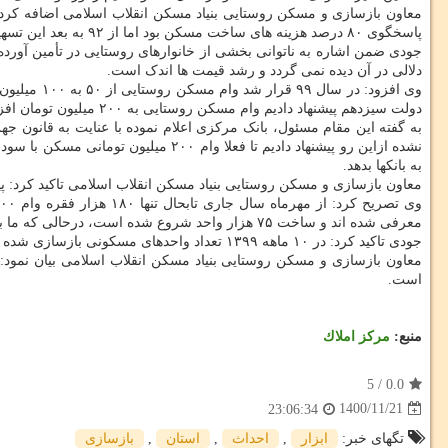
پاسخگوی ۸۰ درصد هزینه های ساخت مسکن بود اما از ۹۲ به بعد این تسهیلات تنها معادل ۳۰ درصد هزینه های ساخت را جواب می داد.
جودی ضمن اشاره به ناتوانی بخشی از خانوارهای روستایی در تأمین آور
دلالی در آن دیده نمی گردد و رشد قیمت ها اندک است.
دولت سیزدهم پیشنهاد دادیم وام مسکن روستایی به ۲۰۰ میلیون تومان افزایش یابد که شورایعالی مسکن با آن موافقت و رئیس جمهور اعطای این رقم را به بانک مرکزی ابلاغ نمود.
به بانکها بدهد.
معاون بازسازی و مسکن روستایی بنیاد مسکن انقلاب اسلامی تاکید کرد: پیشبینی می نماییم تا
معرفی شده اند و ساخت ۷۵ هزار واحد شروع شده است، درحالی که ما به متقاضیان وام ۱۰۰ میلیونی قول داده ایم که در صورت ابلاغ وام ۲۰۰ میلیون تومانی، وام آنها هم به سقف جدید ارتقا یابد.
جودی تاکید کرد: در ۱۰ ماهه ۱۳۹۹ تعداد واحدهای مسکونی بازسازی شده ۶۲ هزار و ۹۵۵ واحد بود ولی در ۱۰ ماهه سال جاری نوسازی ۲۲ هزار و ۲۸۸ واحد مسکونی روستایی تمام شده است.
است.
منبع:
مركز املاك
5
/
0.0
1400/11/21
23:06:34
تگهای خبر:
ابزار
,
احداث
,
استان
,
بازسازی