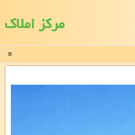
مركز املاك
منو