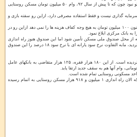
معاون بازسازی و مسکن روستایی بنیاد مسکن انقلاب اسلامی اضافه کرد: از سال ۱۳۹۰ تورم افسارگسیخته داشتیم که این افزایش ۱۵ درصدی پاسخگو نبود چون که تا پیش از سال ۹۲، وام ۵۰ میلیون تومان مسکن روستایی
رمایه گذاری نیست و فقط استفاده مصرفی دارد، ازاین رو سفته بازی و
وی افزود: در سال ۹۹ قرار شد وام مسکن روستایی از ۵۰ به ۱۰۰ میلیون تومان افزایش یابد و نهایتا مهر ماه ۱۴۰۰ این افزایش صورت گرفت اما هم اکنون ۱۰۰ میلیون تومان به هیچ وجه کفاف هزینه ها را نمی دهد ازاین رو در
نون جهش تولید مسکن، همه وام های مسکن باید ۱۸ درصد باشد و یارانه های مربوطه از محل صندوق ملی مسکن تأمین شود اما این صندوق هنوز راه اندازی
نشده ازاین رو پیشنهاد دادیم تا فعلا وام ۲۰۰ میلیون تومانی مسکن با سود ۵ درصد به روستاییان داده شود و بعد از آنکه صندوق ملی مسکن راه اندازی گردید، مابه التفاوت نرخ سود یارانه ای با نرخ سود ۱۸ درصد را این صندوق
وی تصریح کرد: از مهرماه سال جاری تابحال تنها ۱۸۰ هزار فقره وام ۱۰۰ میلیون تومانی مسکن روستایی از جانب بانکها به شعب استانی خود ابلاغ گردیده است. از این ۱۸۰ هزار فقره، ۱۲۵ هزار متقاضی به بانکهای عامل
معاون بازسازی و مسکن روستایی بنیاد مسکن انقلاب اسلامی بیان نمود: از سال ۸۴ تابحال ساخت ۲ میلیون و ۶۴ هزار واحد روستایی را آغاز کردیم که الان راه اندازی ۱ میلیون و ۹۱۸ هزار مسکن روستایی به اتمام رسیده