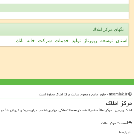
تگهای مركز املاك
استان
توسعه
رپورتاژ
تولید
خدمات
شركت
خانه
بانك
msamlak.ir - حقوق مادی و معنوی سایت مركز املاك محفوظ است
مركز املاك
املاک و زمین - مرکز املاک، همراه شما در معاملات ملکی، بهترین انتخاب برای خرید و فروش ملک و 
صفحات مركز املاك
درباره ما